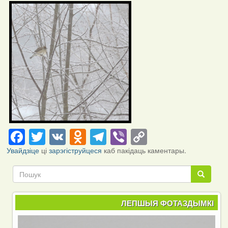
Фотаздымкі
Facebook
Twitter
VK
Odnoklassniki
Telegram
Viber
Copy
Link
Увайдзіце
ці
зарэгіструйцеся
каб пакідаць каментары.
Пошук
Пошук
ЛЕПШЫЯ ФОТАЗДЫМКІ