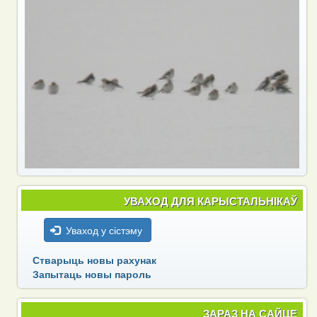
УВАХОД ДЛЯ КАРЫСТАЛЬНІКАЎ
Уваход у сістэму
Стварыць новы рахунак
Запытаць новы пароль
ЗАРАЗ НА САЙЦЕ