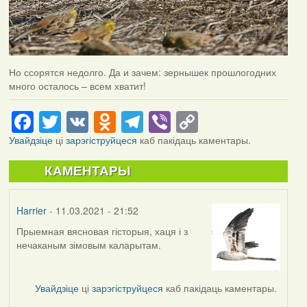
Но ссорятся недолго. Да и зачем: зернышек прошлогодних
много осталось – всем хватит!
Facebook
Twitter
VK
Odnoklassniki
Telegram
Viber
Copy
Link
Увайдзіце
ці
зарэгіструйцеся
каб пакідаць каментары.
КАМЕНТАРЫ
Harrier
- 11.03.2021 - 21:52
Прыемная вясновая гісторыя, хаця і з
нечаканым зімовым каларытам.
Увайдзіце
ці
зарэгіструйцеся
каб пакідаць каментары.