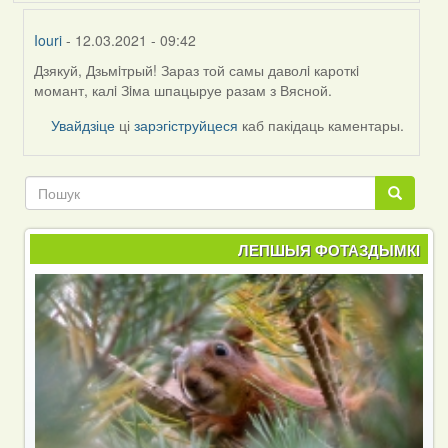
Iouri
- 12.03.2021 - 09:42
Дзякуй, Дзьмiтрый! Зараз той самы даволi кароткi
In
момант, калi Зiма шпацыруе разам з Вясной.
reply
to
Увайдзіце
ці
зарэгіструйцеся
каб пакідаць каментары.
by
Harrier
Пошук
Пошук
ЛЕПШЫЯ ФОТАЗДЫМКІ