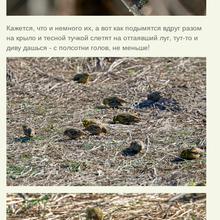
Кажется, что и немного их, а вот как подымятся вдруг разом
на крыло и тесной тучкой слетят на оттаявший луг, тут-то и
диву дашься - с полсотни голов, не меньше!