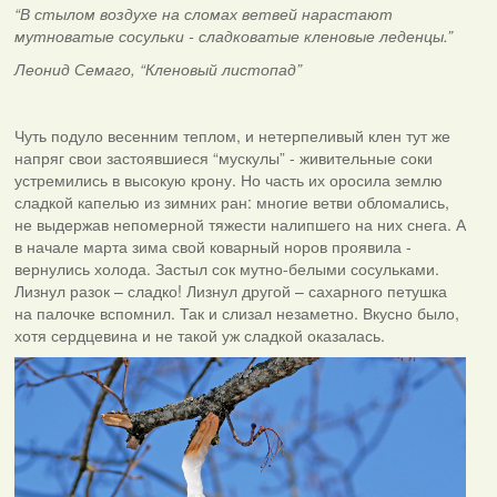
“В стылом воздухе на сломах ветвей нарастают
мутноватые сосульки - сладковатые кленовые леденцы.”
Леонид Семаго, “Кленовый листопад”
Чуть подуло весенним теплом, и нетерпеливый клен тут же
напряг свои застоявшиеся “мускулы” - живительные соки
устремились в высокую крону. Но часть их оросила землю
сладкой капелью из зимних ран: многие ветви обломались,
не выдержав непомерной тяжести налипшего на них снега. А
в начале марта зима свой коварный норов проявила -
вернулись холода. Застыл сок мутно-белыми сосульками.
Лизнул разок – сладко! Лизнул другой – сахарного петушка
на палочке вспомнил. Так и слизал незаметно. Вкусно было,
хотя сердцевина и не такой уж сладкой оказалась.