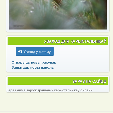
УВАХОД ДЛЯ КАРЫСТАЛЬНІКАЎ
Уваход у сістэму
Стварыць новы рахунак
Запытаць новы пароль
ЗАРАЗ НА САЙЦЕ
Зараз няма зарэгістраваных карыстальнікаў онлайн.