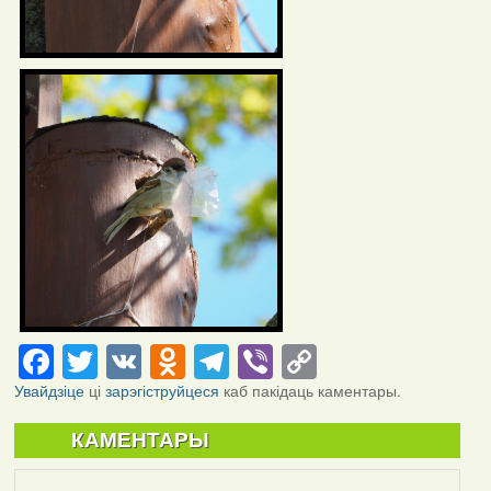
Facebook
Twitter
VK
Odnoklassniki
Telegram
Viber
Copy
Link
Увайдзіце
ці
зарэгіструйцеся
каб пакідаць каментары.
КАМЕНТАРЫ