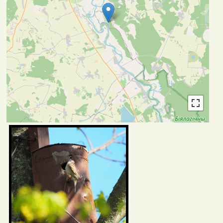
Фотаздымкі