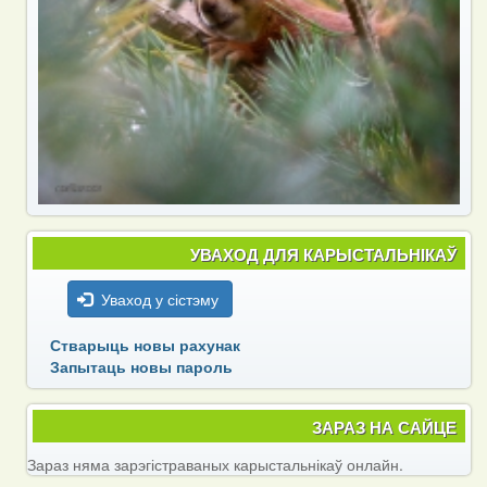
УВАХОД ДЛЯ КАРЫСТАЛЬНІКАЎ
Уваход у сістэму
Стварыць новы рахунак
Запытаць новы пароль
ЗАРАЗ НА САЙЦЕ
Зараз няма зарэгістраваных карыстальнікаў онлайн.