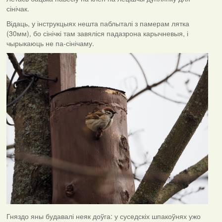
сінічак.
Відаць, у інструкцыях нешта паблыталі з памерам лятка
(30мм), бо сінічкі там завяліся падазрона карычневыя, і
чырыкаюць не па-сінічаму.
Гняздо яны будавалі неяк доўга: у суседскіх шпакоўнях ужо