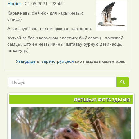
Harrier
- 21.05.2021 - 23:45
Карычневы сінічнік - для карычневых
сінічак)
А калі сур'ёзна, вельмі цікавае назіранне.
Хутчэй за ўсё з кавалкам пластыку быў самец - паказваў
самцы, што ён незвычайны. Імітаваў бурную дзейнасць,
як кажуць)
Увайдзіце
ці
зарэгіструйцеся
каб пакідаць каментары.
Пошук
Пошук
ЛЕПШЫЯ ФОТАЗДЫМКІ