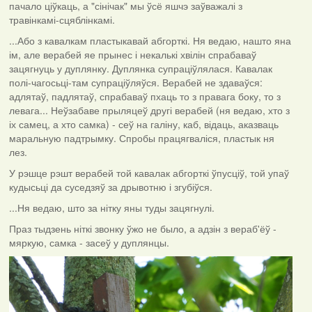
пачало ціўкаць, а "сінічак" мы ўсё яшчэ заўважалі з
травінкамі-сцяблінкамі.
...Або з кавалкам пластыкавай абгорткі. Ня ведаю, нашто яна
ім, але верабей яе прынес і некалькі хвілін спрабаваў
зацягнуць у дуплянку. Дуплянка супраціўлялася. Кавалак
полі-чагосьці-там супраціўляўся. Верабей не здаваўся:
адлятаў, падлятаў, спрабаваў пхаць то з правага боку, то з
левага... Неўзабаве прыляцеў другі верабей (ня ведаю, хто з
іх самец, а хто самка) - сеў на галіну, каб, відаць, аказваць
маральную падтрымку. Спробы працягваліся, пластык ня
лез.
У рэшце рэшт верабей той кавалак абгорткі ўпусціў, той упаў
кудысьці да суседзяў за дрывотню і згубіўся.
...Ня ведаю, што за нітку яны туды зацягнулі.
Праз тыдзень ніткі звонку ўжо не было, а адзін з вераб'ёў -
мяркую, самка - засеў у дуплянцы.