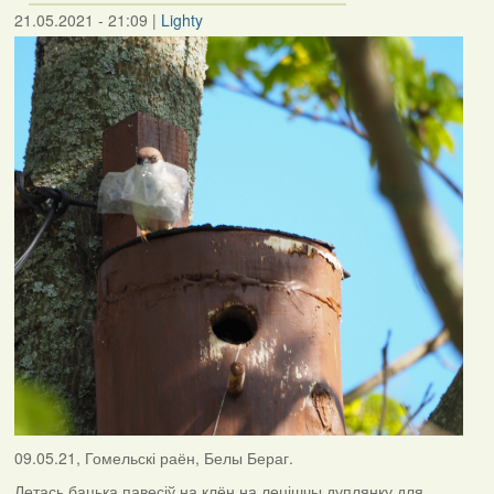
21.05.2021 - 21:09
|
Lighty
09.05.21, Гомельскі раён, Белы Бераг.
Летась бацька павесіў на клён на лецішчы дуплянку для