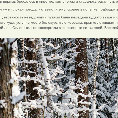
и впрямь бросалось в лицо мелким снегом и старалось растянуть е
ая уж и плохая погода, - ответил я ему, скорее в попытке подбодр
 уверенность неведомыми путями была передана куда-то выше и сл
 кто куда, уступив место белокурым легковесам, прытко летевшим
ий лес. Ослепительно засверкали заснеженные ветви елей. Веселе