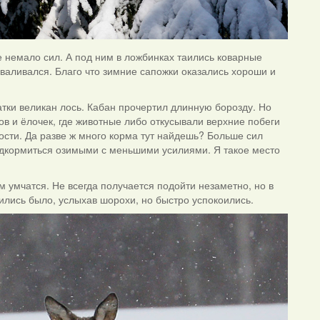
же немало сил. А под ним в ложбинках таились коварные
валивался. Благо что зимние сапожки оказались хороши и
атки великан лось. Кабан прочертил длинную борозду. Но
ов и ёлочек, где животные либо откусывали верхние побеги
ости. Да разве ж много корма тут найдешь? Больше сил
подкормиться озимыми с меньшими усилиями. Я такое место
ом умчатся. Не всегда получается подойти незаметно, но в
ились было, услыхав шорохи, но быстро успокоились.