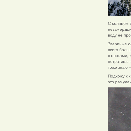
С солнцем в
незамерзши
воду не про
Звериные сл
всего больш
с почками,
потратишь 
тоже знаю –
Подхожу к к
это раз уда