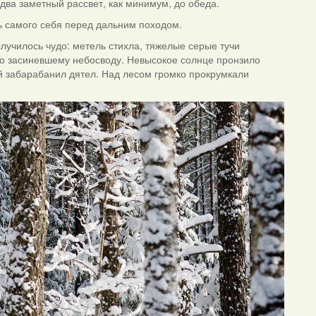
два заметный рассвет, как минимум, до обеда.
ить самого себя перед дальним походом.
училось чудо: метель стихла, тяжелые серые тучи
 по засиневшему небосводу. Невысокое солнце пронзило
й забарабанил дятел. Над лесом громко прокрумкали