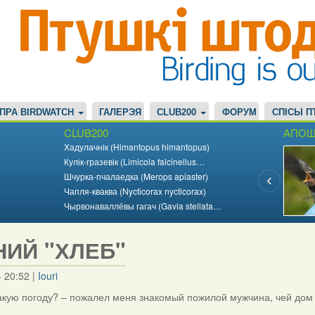
ПРА BIRDWATCH
ГАЛЕРЭЯ
CLUB200
ФОРУМ
СПІСЫ П
CLUB200
АПОШ
Хадулачнік (Himantopus himantopus)
Кулік-гразевік (Limicola falcinellus…
Шчурка-пчалаедка (Merops apiaster)
Чапля-кваква (Nycticorax nycticorax)
Чырвонаваллёвы гагач (Gavia stellata…
НИЙ "ХЛЕБ"
- 20:52
|
Iouri
такую погоду? – пожалел меня знакомый пожилой мужчина, чей дом 