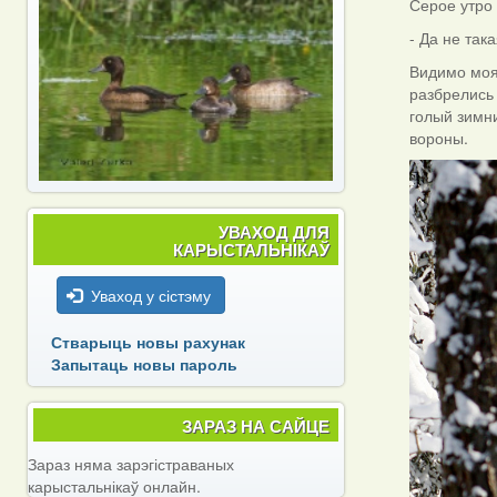
Серое утро 
- Да не так
Видимо моя
разбрелись
голый зимн
вороны.
УВАХОД ДЛЯ
КАРЫСТАЛЬНІКАЎ
Уваход у сістэму
Стварыць новы рахунак
Запытаць новы пароль
ЗАРАЗ НА САЙЦЕ
Зараз няма зарэгістраваных
карыстальнікаў онлайн.