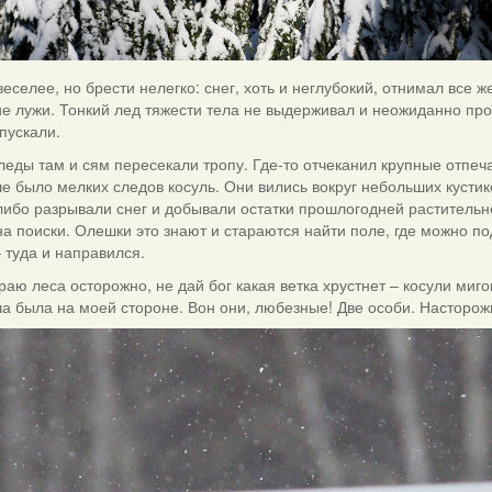
еселее, но брести нелегко: снег, хоть и неглубокий, отнимал все 
е лужи. Тонкий лед тяжести тела не выдерживал и неожиданно про
пускали.
еды там и сям пересекали тропу. Где-то отчеканил крупные отпеч
е было мелких следов косуль. Они вились вокруг небольших кустик
 либо разрывали снег и добывали остатки прошлогодней растительн
на поиски. Олешки это знают и стараются найти поле, где можно 
 туда и направился.
раю леса осторожно, не дай бог какая ветка хрустнет – косули миг
ча была на моей стороне. Вон они, любезные! Две особи. Насторож