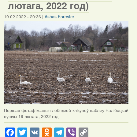
лютага, 2022 год)
19.02.2022 - 20:36
|
Ashas Forester
Першая фотафiксацыя лебядзей-клiкуноў паблізу Налiбоцкай
пушчы 19 лютага, 2022 год.
Facebook
Twitter
VK
Odnoklassniki
Telegram
Viber
Copy