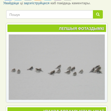
Link
Увайдзіце
ці
зарэгіструйцеся
каб пакідаць каментары.
Пошук
Пошук
ЛЕПШЫЯ ФОТАЗДЫМКІ