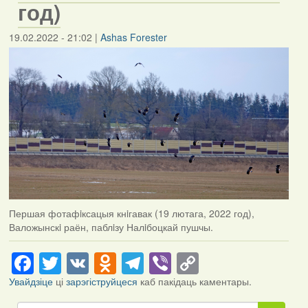
год)
19.02.2022 - 21:02
|
Ashas Forester
Першая фотафiксацыя кнiгавак (19 лютага, 2022 год),
Валожынскi раён, паблiзу Налiбоцкай пушчы.
Facebook
Twitter
VK
Odnoklassniki
Telegram
Viber
Copy
Link
Увайдзіце
ці
зарэгіструйцеся
каб пакідаць каментары.
Пошук