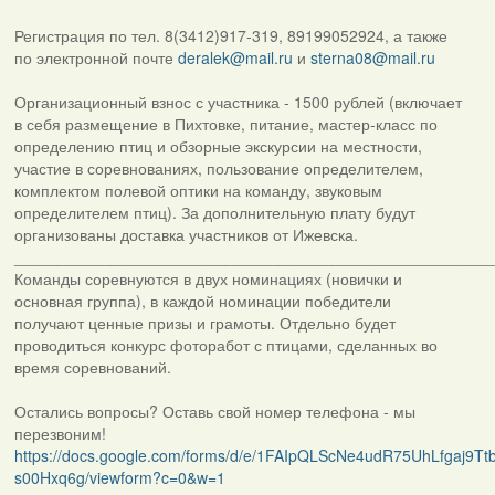
Регистрация по тел. 8(3412)917-319, 89199052924, а также
по электронной почте
deralek@mail.ru
и
sterna08@mail.ru
Организационный взнос с участника - 1500 рублей (включает
в себя размещение в Пихтовке, питание, мастер-класс по
определению птиц и обзорные экскурсии на местности,
участие в соревнованиях, пользование определителем,
комплектом полевой оптики на команду, звуковым
определителем птиц). За дополнительную плату будут
организованы доставка участников от Ижевска.
______________________________________________________
Команды соревнуются в двух номинациях (новички и
основная группа), в каждой номинации победители
получают ценные призы и грамоты. Отдельно будет
проводиться конкурс фоторабот с птицами, сделанных во
время соревнований.
Остались вопросы? Оставь свой номер телефона - мы
перезвоним!
https://docs.google.com/forms/d/e/1FAIpQLScNe4udR75UhLfgaj9
s00Hxq6g/viewform?c=0&w=1