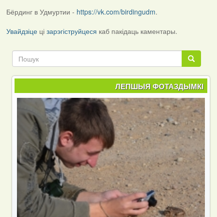
Бёрдинг в Удмуртии -
https://vk.com/birdingudm
.
Увайдзіце
ці
зарэгіструйцеся
каб пакідаць каментары.
Пошук
Пошук
ЛЕПШЫЯ ФОТАЗДЫМКІ