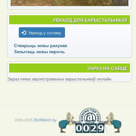
УВАХОД ДЛЯ КАРЫСТАЛЬНІКАЎ
Уваход у сістэму
Стварыць новы рахунак
Запытаць новы пароль
ЗАРАЗ НА САЙЦЕ
Зараз няма зарэгістраваных карыстальнікаў онлайн.
2009-2025
BirdWatch.by
.