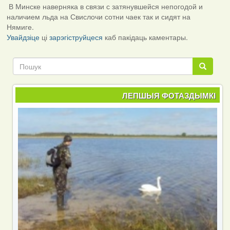
В Минске наверняка в связи с затянувшейся непогодой и
наличием льда на Свислочи сотни чаек так и сидят на
Нямиге.
Увайдзіце
ці
зарэгіструйцеся
каб пакідаць каментары.
Пошук
Пошук
ЛЕПШЫЯ ФОТАЗДЫМКІ