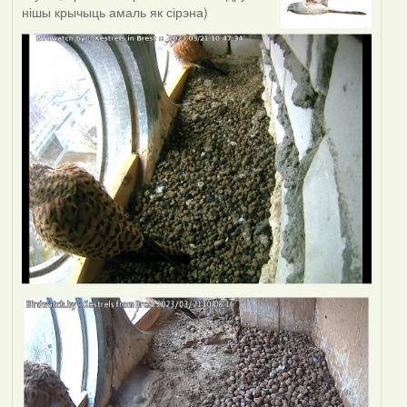
нішы крычыць амаль як сірэна)