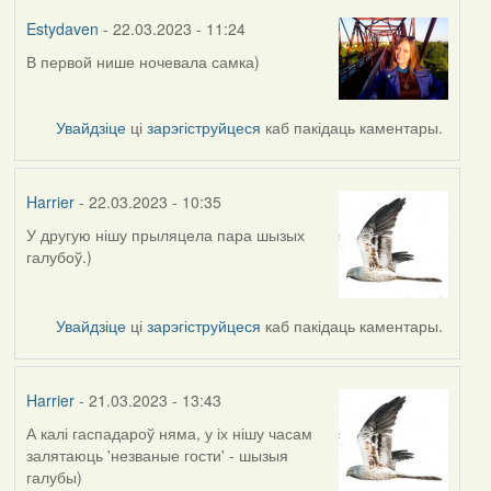
Estydaven
- 22.03.2023 - 11:24
В первой нише ночевала самка)
Увайдзіце
ці
зарэгіструйцеся
каб пакідаць каментары.
Harrier
- 22.03.2023 - 10:35
У другую нішу прыляцела пара шызых
галубоў.)
Увайдзіце
ці
зарэгіструйцеся
каб пакідаць каментары.
Harrier
- 21.03.2023 - 13:43
А калі гаспадароў няма, у іх нішу часам
залятаюць 'незваные гости' - шызыя
галубы)