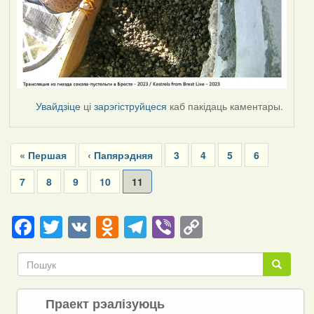
Увайдзіце
ці
зарэгіструйцеся
каб пакідаць каментары.
Pagination
First
« Першая
Previous
‹ Папярэдняя
Page
3
Page
4
Page
5
Page
6
page
page
Page
7
Page
8
Page
9
Page
10
Current
11
page
Facebook
Twitter
VK
Odnoklassniki
Telegram
Viber
Copy
Link
Пошук
Пошук
Праект рэалізуюць