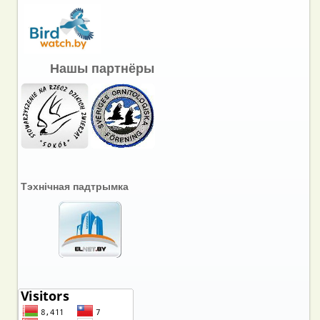
Нашы партнёры
Тэхнічная падтрымка