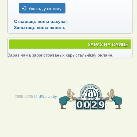
Уваход у сістэму
Стварыць новы рахунак
Запытаць новы пароль
ЗАРАЗ НА САЙЦЕ
Зараз няма зарэгістраваных карыстальнікаў онлайн.
2009-2025
BirdWatch.by
.