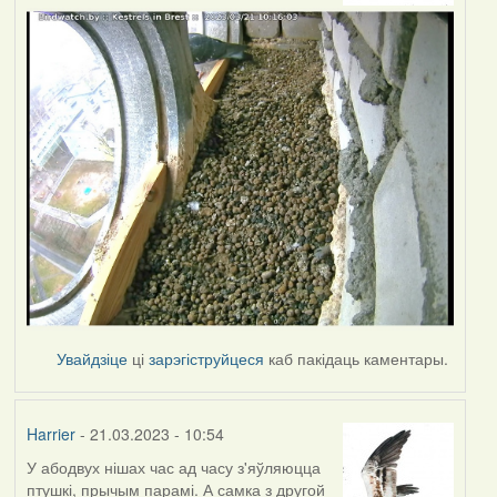
Увайдзіце
ці
зарэгіструйцеся
каб пакідаць каментары.
Harrier
- 21.03.2023 - 10:54
У абодвух нішах час ад часу з'яўляюцца
птушкі, прычым парамі. А самка з другой