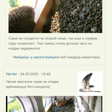
Сами не гнездятся во второй нише, так еще и первую
пару напрягают. Там самец снова дольше часа на
кладке задержался
Увайдзіце
ці
зарэгіструйцеся
каб пакідаць каментары.
Harrier
- 24.05.2023 - 15:49
Чвсам вяртанне самкі на кладку
адбываецца без скандала)