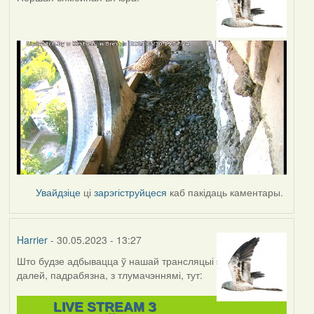
Увайдзіце
ці
зарэгіструйцеся
каб пакідаць каментары.
Harrier
- 30.05.2023 - 13:27
Што будзе адбывацца ў нашай трансляцыі
далей, падрабязна, з тлумачэннямі, тут:
LIVE STREAM З