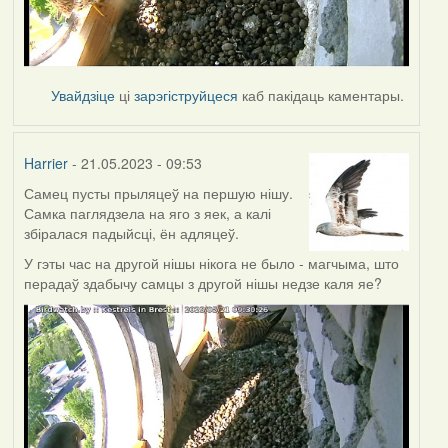
Увайдзіце
ці
зарэгіструйцеся
каб пакідаць каментары.
Harrier
- 21.05.2023 - 09:53
Самец пусты прыляцеў на першую нішу.
Самка паглядзела на яго з яек, а калі
збіралася падыйсці, ён адляцеў.
У гэты час на другой нішы нікога не было - магчыма, што
перадаў здабычу самцы з другой нішы недзе каля яе?