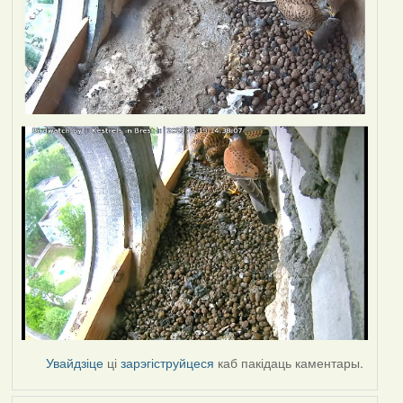
Увайдзіце
ці
зарэгіструйцеся
каб пакідаць каментары.