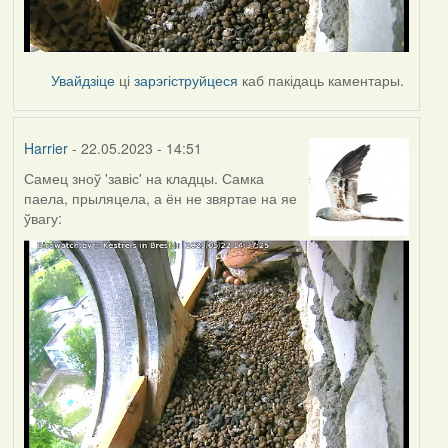
Увайдзіце
ці
зарэгіструйцеся
каб пакідаць каментары.
Harrier
- 22.05.2023 - 14:51
Самец зноў 'завіс' на кладцы. Самка
паела, прыляцела, а ён не звяртае на яе
ўвагу: