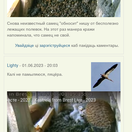
Снова неизвестный самец "обносит" нишу от бесполезно
лежащих полевок. На этот раз манера кражи
напоминала, что самец не свой.
Увайдзіце
ці
зарэгіструйцеся
каб пакідаць каментары.
Lighty
- 01.06.2023 - 20:03
Калі не памыляюся, пяцёра.