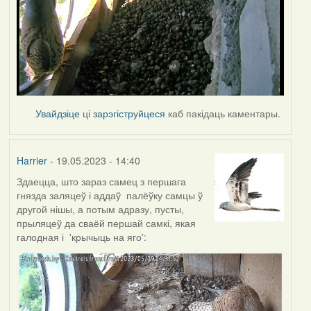
Увайдзіце
ці
зарэгіструйцеся
каб пакідаць каментары.
Harrier
- 19.05.2023 - 14:40
Здаецца, што зараз самец з першага
гнязда заляцеў і аддаў палёўку самцы ў
другой нішы, а потым адразу, пусты,
прыляцеў да сваёй першай самкі, якая
галодная і 'крычыць на яго':