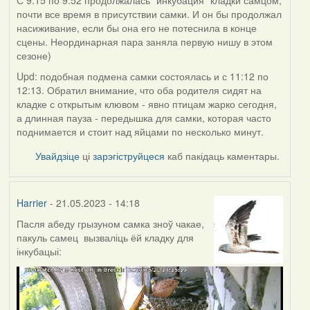
С 9:15 по 9:52 продолжалась "инкубация" кладки самцом,
почти все время в присутствии самки. И он бы продолжал
насиживание, если бы она его не потеснила в конце
сцены. Неординарная пара заняла первую нишу в этом
сезоне)
Upd: подобная подмена самки состоялась и с 11:12 по
12:13. Обратил внимание, что оба родителя сидят на
кладке с открытым клювом - явно птицам жарко сегодня,
а длинная пауза - передышка для самки, которая часто
поднимается и стоит над яйцами по несколько минут.
Увайдзіце
ці
зарэгіструйцеся
каб пакідаць каментары.
Harrier
- 21.05.2023 - 14:18
Пасля абеду грызуном самка зноў чакае,
пакуль самец вызваліць ёй кладку для
інкубацыі: