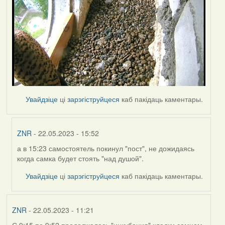
Увайдзіце
ці
зарэгіструйцеся
каб пакідаць каментары.
ZNR
- 22.05.2023 - 15:52
а в 15:23 самостоятель покинул "пост", не дожидаясь
In
когда самка будет стоять "над душой".
reply
to
Увайдзіце
ці
зарэгіструйцеся
каб пакідаць каментары.
by
Harrier
ZNR
- 22.05.2023 - 11:21