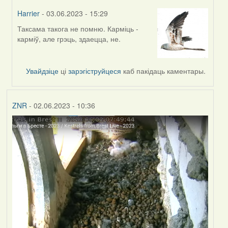
Harrier
- 03.06.2023 - 15:29
Таксама такога не помню. Карміць -
In
карміў, але грэць, здаецца, не.
reply
to
by
Увайдзіце
ці
зарэгіструйцеся
каб пакідаць каментары.
ZNR
ZNR
- 02.06.2023 - 10:36