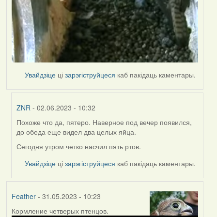
Увайдзіце
ці
зарэгіструйцеся
каб пакідаць каментары.
ZNR
- 02.06.2023 - 10:32
Похоже что да, пятеро. Наверное под вечер появился,
In
до обеда еще видел два целых яйца.
reply
to
Сегодня утром четко насчил пять ртов.
by
Увайдзіце
ці
зарэгіструйцеся
каб пакідаць каментары.
Lighty
Feather
- 31.05.2023 - 10:23
Кормление четверых птенцов.