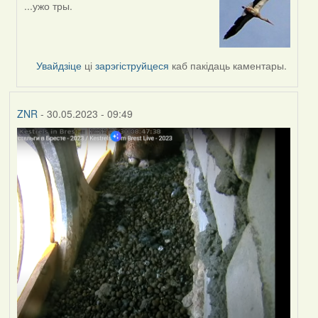
...ужо тры.
In
reply
to
by
Увайдзіце
ці
зарэгіструйцеся
каб пакідаць каментары.
Feather
ZNR
- 30.05.2023 - 09:49