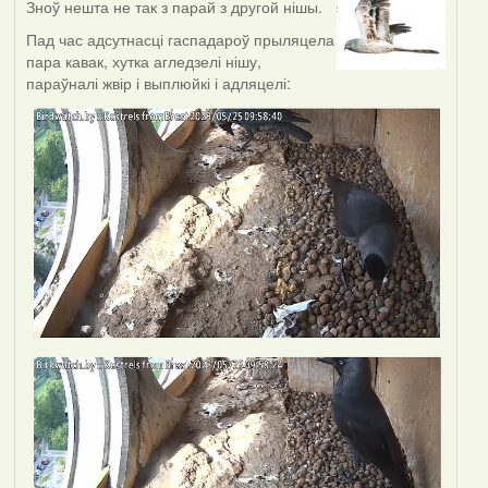
Зноў нешта не так з парай з другой нішы.
Пад час адсутнасці гаспадароў прыляцела
пара кавак, хутка агледзелі нішу,
параўналі жвір і выплюйкі і адляцелі: