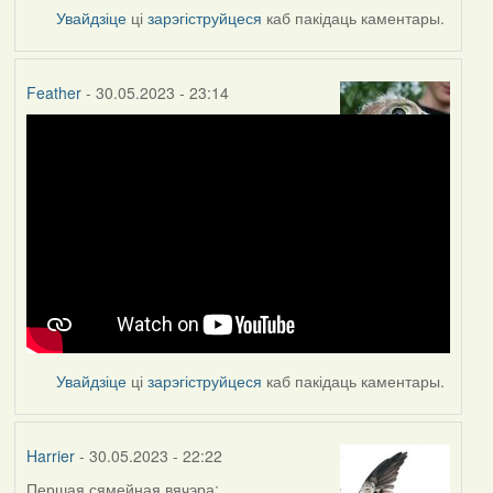
Увайдзіце
ці
зарэгіструйцеся
каб пакідаць каментары.
Feather
- 30.05.2023 - 23:14
Увайдзіце
ці
зарэгіструйцеся
каб пакідаць каментары.
Harrier
- 30.05.2023 - 22:22
Першая сямейная вячэра: