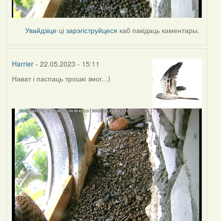
Увайдзіце
ці
зарэгіструйцеся
каб пакідаць каментары.
Harrier
- 22.05.2023 - 15:11
Нават і паспаць трошкі змог...)