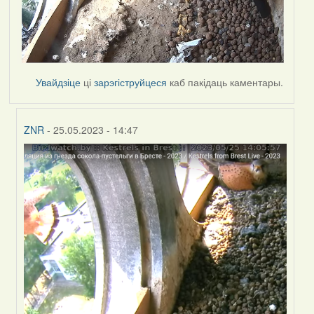
Увайдзіце
ці
зарэгіструйцеся
каб пакідаць каментары.
ZNR
- 25.05.2023 - 14:47
In
reply
to
by
Harrier