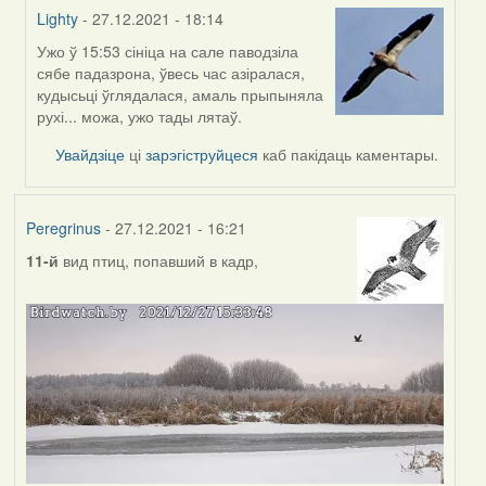
Lighty
- 27.12.2021 - 18:14
Ужо ў 15:53 сініца на сале паводзіла
In
сябе падазрона, ўвесь час азіралася,
reply
кудысьці ўглядалася, амаль прыпыняла
to
рухі... можа, ужо тады лятаў.
by
Peregrinus
Увайдзіце
ці
зарэгіструйцеся
каб пакідаць каментары.
Peregrinus
- 27.12.2021 - 16:21
11-й
вид птиц, попавший в кадр,