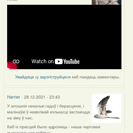
Увайдзіце
ці
зарэгіструйцеся
каб пакідаць каментары.
Harrier
- 28.12.2021 - 23:43
У апошнія некалькі гадоў і берасцянкі, і
малінаўкі ў невялікай колькасці застаюцца
на зіму ў нас.
Каб іх прасцей было адрозніць - наша чарговая
вызначальная табліца: