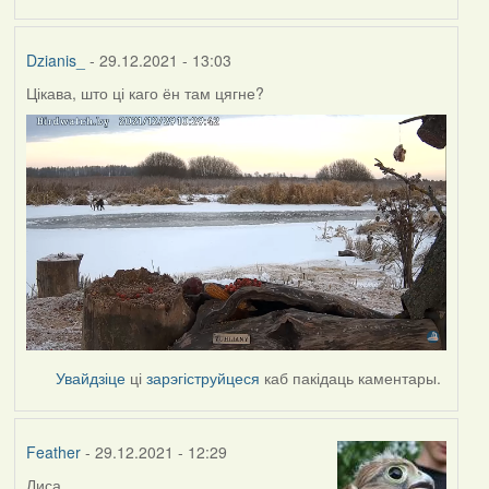
Dzianis_
- 29.12.2021 - 13:03
Цікава, што ці каго ён там цягне?
Увайдзіце
ці
зарэгіструйцеся
каб пакідаць каментары.
Feather
- 29.12.2021 - 12:29
Лиса.