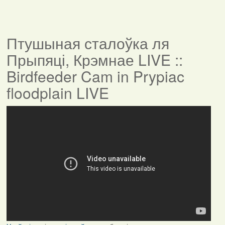
Птушыная сталоўка ля
Прыпяці, Крэмнае LIVE ::
Birdfeeder Cam in Prypiac
floodplain LIVE