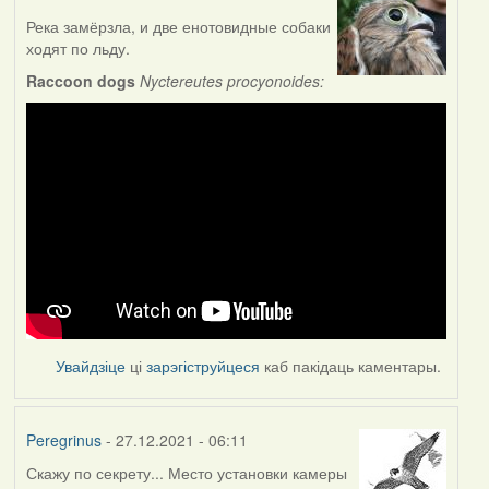
Река замёрзла, и две енотовидные собаки
ходят по льду.
Raccoon dogs
Nyctereutes procyonoides:
Увайдзіце
ці
зарэгіструйцеся
каб пакідаць каментары.
Peregrinus
- 27.12.2021 - 06:11
Скажу по секрету... Место установки камеры