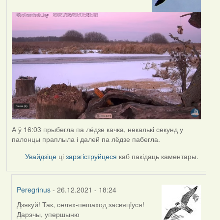
А ў 16:03 прыбегла па лёдзе качка, некалькі секунд у
палонцы праплыла і далей па лёдзе пабегла.
Увайдзіце
ці
зарэгіструйцеся
каб пакідаць каментары.
Peregrinus
- 26.12.2021 - 18:24
Дзякуй! Так, селях-пешаход засвяцiуся!
In
Дарэчы, упершыню
reply