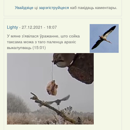
Увайдзіце
ці
зарэгіструйцеся
каб пакідаць каментары.
Lighty
- 27.12.2021 - 18:07
У мяне з'явілася ўражанне, што сойка
таксама можа з таго паленца арахіс
выкалупваць (15:01)