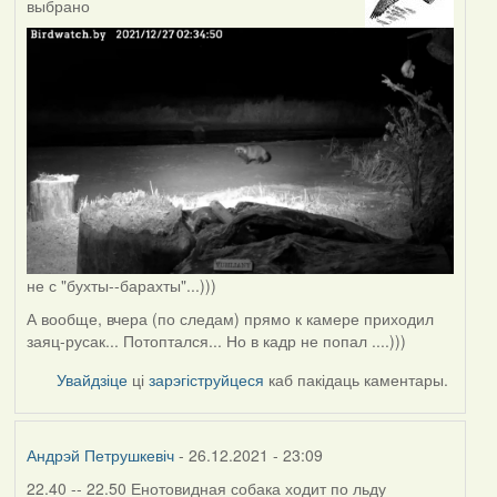
выбрано
не с "бухты--барахты"...)))
А вообще, вчера (по следам) прямо к камере приходил
заяц-русак... Потоптался... Но в кадр не попал ....)))
Увайдзіце
ці
зарэгіструйцеся
каб пакідаць каментары.
Андрэй Петрушкевіч
- 26.12.2021 - 23:09
22.40 -- 22.50 Енотовидная собака ходит по льду