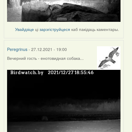
Увайдзіце
ці
зарэгіструйцеся
каб пакідаць каментары.
Peregrinus
- 27.12.2021 - 19:00
Вечерний гость - енотовидная собака...