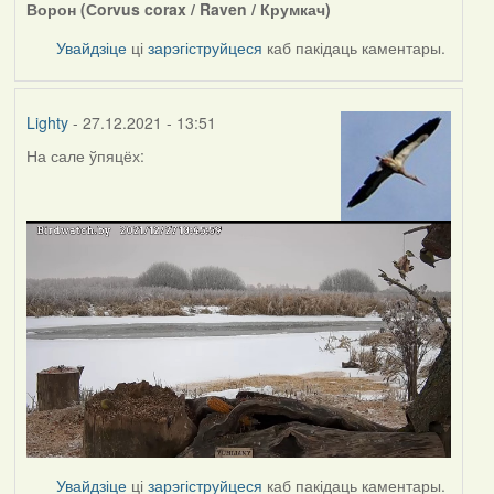
Ворон (Сorvus corax / Raven / Крумкач)
Увайдзіце
ці
зарэгіструйцеся
каб пакідаць каментары.
Lighty
- 27.12.2021 - 13:51
На сале ўпяцёх:
Увайдзіце
ці
зарэгіструйцеся
каб пакідаць каментары.