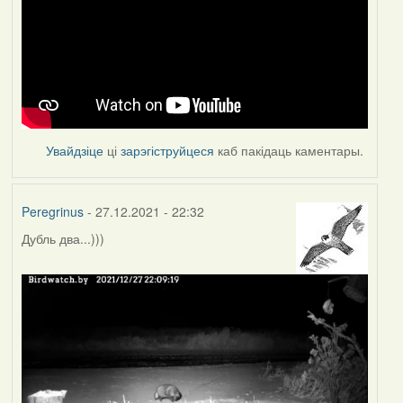
Увайдзіце
ці
зарэгіструйцеся
каб пакідаць каментары.
Peregrinus
- 27.12.2021 - 22:32
Дубль два...)))