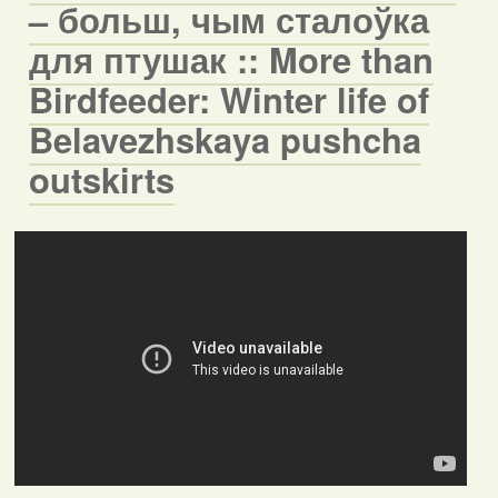
– больш, чым сталоўка
для птушак :: More than
Birdfeeder: Winter life of
Belavezhskaya pushcha
outskirts