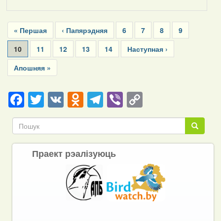
Pagination
First
« Першая
Previous
‹ Папярэдняя
Page
6
Page
7
Page
8
Page
9
page
page
Current
10
Page
11
Page
12
Page
13
Page
14
Next
Наступная ›
page
page
Last
Апошняя »
page
Facebook
Twitter
VK
Odnoklassniki
Telegram
Viber
Copy
Link
Пошук
Пошук
Праект рэалізуюць