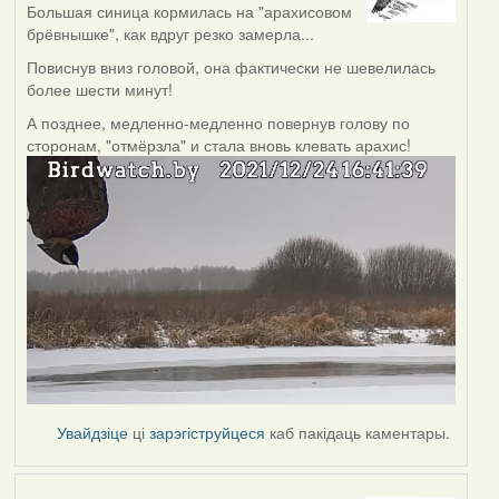
Большая синица кормилась на "арахисовом
брёвнышке", как вдруг резко замерла...
Повиснув вниз головой, она фактически не шевелилась
более шести минут!
А позднее, медленно-медленно повернув голову по
сторонам, "отмёрзла" и стала вновь клевать арахис!
Увайдзіце
ці
зарэгіструйцеся
каб пакідаць каментары.