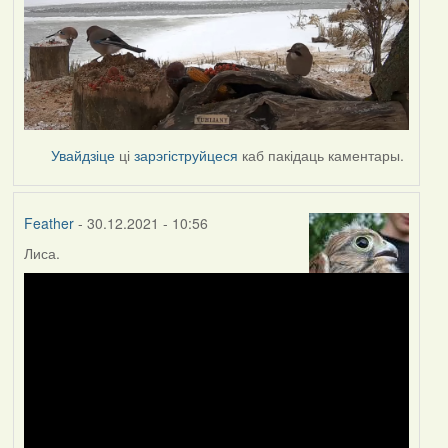
Увайдзіце
ці
зарэгіструйцеся
каб пакідаць каментары.
Feather
- 30.12.2021 - 10:56
Лиса.