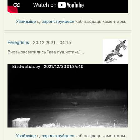
Увайдзіце
ці
зарэгіструйцеся
каб пакідаць каментары.
Peregrinus
- 30.12.2021 - 04:15
Вновь засветились "два пушистика"...
Увайдзіце
ці
зарэгіструйцеся
каб пакідаць каментары.