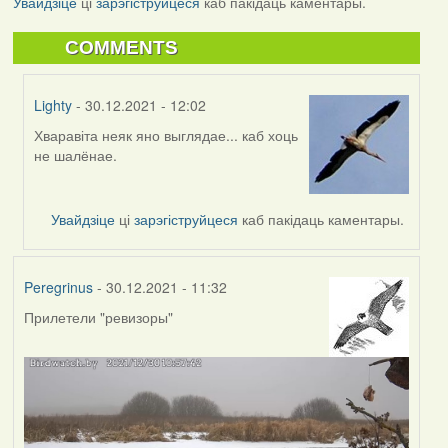
Увайдзіце
ці
зарэгіструйцеся
каб пакідаць каментары.
COMMENTS
Lighty
- 30.12.2021 - 12:02
Хваравіта неяк яно выглядае... каб хоць
In
не шалёнае.
reply
to
by
Увайдзіце
ці
зарэгіструйцеся
каб пакідаць каментары.
Peregrinus
Peregrinus
- 30.12.2021 - 11:32
Прилетели "ревизоры"