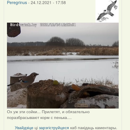
Peregrinus
- 24.12.2021 - 17:58
Ох уж эти сойки... Прилетят, и обязательно
поразбрасывают корм с пенька....
Увайдзіце
ці
зарэгіструйцеся
каб пакідаць каментары.