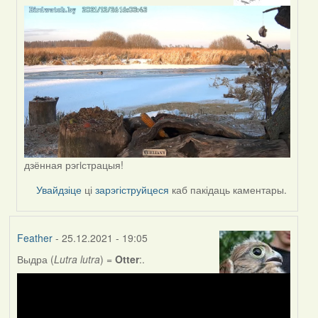
to
by
Lighty
дзённая рэгiстрацыя!
Увайдзіце
ці
зарэгіструйцеся
каб пакідаць каментары.
Feather
- 25.12.2021 - 19:05
Выдра (
Lutra lutra
) =
Otter
:.