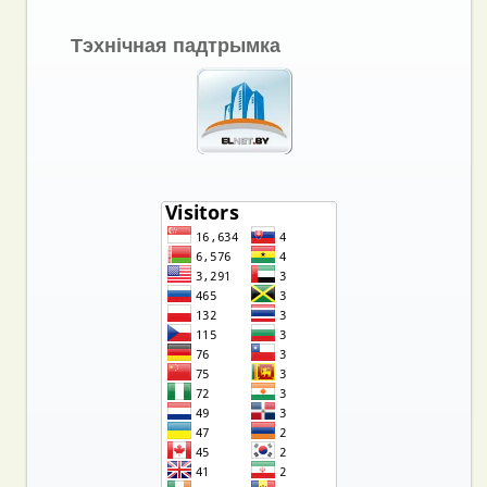
Тэхнічная падтрымка