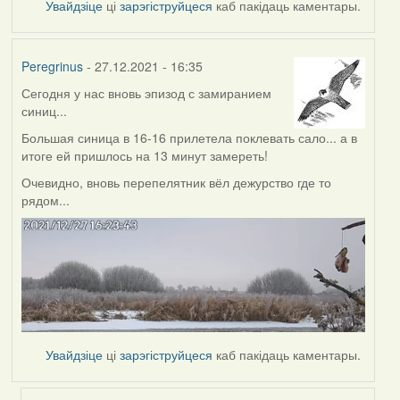
Увайдзіце
ці
зарэгіструйцеся
каб пакідаць каментары.
Peregrinus
- 27.12.2021 - 16:35
Сегодня у нас вновь эпизод с замиранием
синиц...
Большая синица в 16-16 прилетела поклевать сало... а в
итоге ей пришлось на 13 минут замереть!
Очевидно, вновь перепелятник вёл дежурство где то
рядом...
Увайдзіце
ці
зарэгіструйцеся
каб пакідаць каментары.