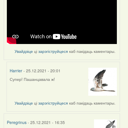
Увайдзіце
ці
зарэгіструйцеся
каб пакідаць каментары.
Harrier
- 25.12.2021 - 20:01
Супер! Пашанцавала ж!
In
reply
to
by
Увайдзіце
ці
зарэгіструйцеся
каб пакідаць каментары.
Feather
Peregrinus
- 25.12.2021 - 16:35