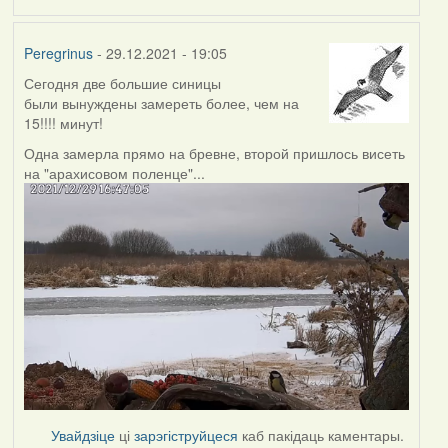
Peregrinus
- 29.12.2021 - 19:05
Сегодня две большие синицы
были вынуждены замереть более, чем на
15!!!! минут!
Одна замерла прямо на бревне, второй пришлось висеть
на "арахисовом поленце"...
Увайдзіце
ці
зарэгіструйцеся
каб пакідаць каментары.