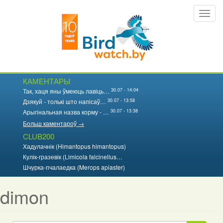
Перайсці
Toggl
да
navig
асноўнага
змесціва
КАМЕНТАРЫ
30.07 - 14:04
Так, хаця яны ўмеюць лавіць…
30.07 - 13:58
Дзякуй - толькі што напісаў…
30.07 - 13:38
Арыгінальная назва корму - …
Больш каментароў →
CLUB200
Хадулачнік (Himantopus himantopus)
Кулік-гразевік (Limicola falcinellus…
Шчурка-пчалаедка (Merops apiaster)
dimon