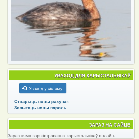
УВАХОД ДЛЯ КАРЫСТАЛЬНІКАЎ
Уваход у сістэму
Стварыць новы рахунак
Запытаць новы пароль
ЗАРАЗ НА САЙЦЕ
Зараз няма зарэгістраваных карыстальнікаў онлайн.