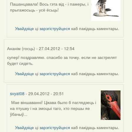
Пашанцавала! Вось гэта від - і памеры, і
In
прыгажосьць - усё ёсьць!
reply
to
by
Увайдзіце
ці
зарэгіструйцеся
каб пакідаць каментары.
biot
Ананім (госць)
- 27.04.2012 - 12:54
супер! поздравляю. спасибо за точку. если не застрелят
будет сидеть.
Увайдзіце
ці
зарэгіструйцеся
каб пакідаць каментары.
svyat08
- 29.04.2012 - 20:51
Мае віншаванні! Цікава было б паглядзець і
In
на птушку і на эмоцыі таго, хто першы яе
reply
ўбачыў...
to
by
Увайдзіце
ці
зарэгіструйцеся
каб пакідаць каментары.
Ананім