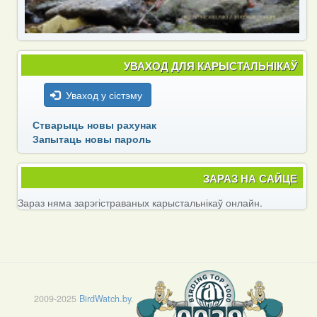
УВАХОД ДЛЯ КАРЫСТАЛЬНІКАЎ
Уваход у сістэму
Стварыць новы рахунак
Запытаць новы пароль
ЗАРАЗ НА САЙЦЕ
Зараз няма зарэгістраваных карыстальнікаў онлайн.
2009-2025
BirdWatch.by
.