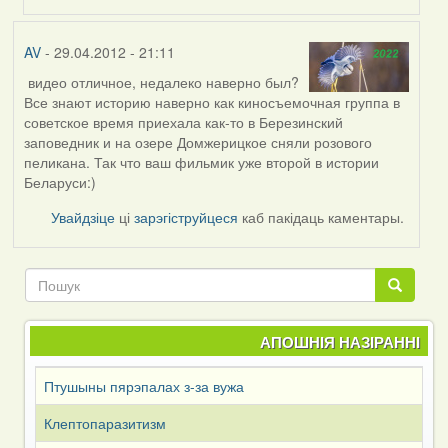
(госць)
AV
- 29.04.2012 - 21:11
видео отличное, недалеко наверно был?
Все знают историю наверно как киносъемочная группа в
советское время приехала как-то в Березинский
заповедник и на озере Домжерицкое сняли розового
пеликана. Так что ваш фильмик уже второй в истории
Беларуси:)
Увайдзіце
ці
зарэгіструйцеся
каб пакідаць каментары.
Пошук
Пошук
АПОШНІЯ НАЗІРАННІ
Птушыны пярэпалах з-за вужа
Клептопаразитизм