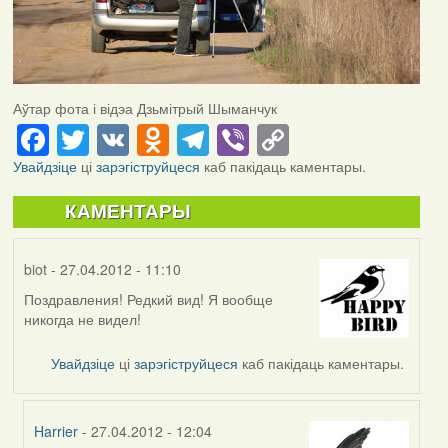
Аўтар фота і відэа Дзьмітрый Шыманчук
Facebook
Twitter
VK
Odnoklassniki
Telegram
Viber
Copy
Link
Увайдзіце
ці
зарэгіструйцеся
каб пакідаць каментары.
КАМЕНТАРЫ
biot
- 27.04.2012 - 11:10
Поздравления! Редкий вид! Я вообще
никогда не видел!
Увайдзіце
ці
зарэгіструйцеся
каб пакідаць каментары.
Harrier
- 27.04.2012 - 12:04