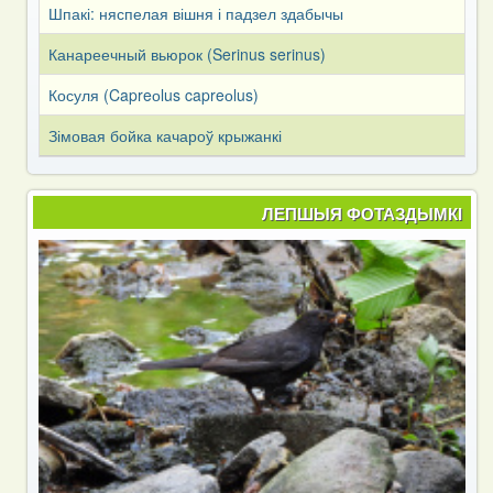
Шпакі: няспелая вішня і падзел здабычы
Канареечный вьюрок (Serinus serinus)
Косуля (Capreоlus capreоlus)
Зімовая бойка качароў крыжанкі
ЛЕПШЫЯ ФОТАЗДЫМКІ