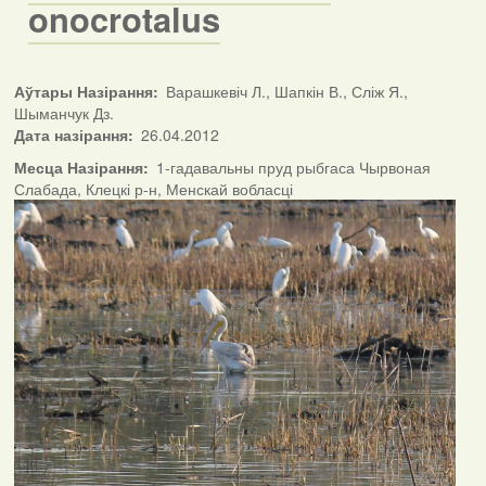
onocrotalus
Аўтары Назірання
Варашкевіч Л., Шапкін В., Сліж Я.,
Шыманчук Дз.
Дата назірання
26.04.2012
Месца Назірання
1-гадавальны пруд рыбгаса Чырвоная
Слабада, Клецкі р-н, Менскай вобласці