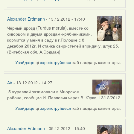
Ананім
(госць)
Alexander Erdmann
- 13.12.2012 - 17:40
Чёрный дрозд (Turdus merula), вместе со
скворцом и двумя дроздами-рябинниками,
кормится у меня в саду в г.Полоцке с 8
декабря 2012г. И стайка свиристелей впридачу, штук 25.
(Витебская обл, А.Эрдман)
Увайдзіце
ці
зарэгіструйцеся
каб пакідаць каментары.
AV
- 13.12.2012 - 14:27
5 журавлей зазимовали в Миорском
районе, сообщил И. Павлович через В. Юрко, 13/12/2012
Увайдзіце
ці
зарэгіструйцеся
каб пакідаць каментары.
Alexander Erdmann
- 05.12.2012 - 15:40