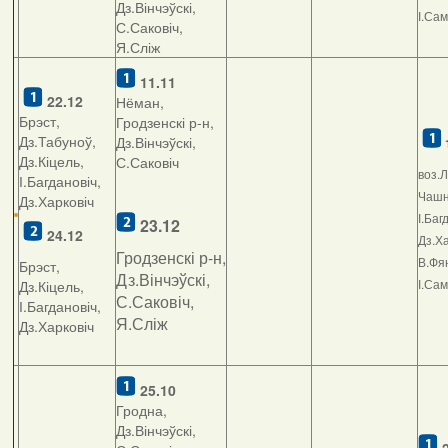
Дз.Вінчэўскі,
І.Са
С.Саковіч,
Я.Сліж
11.11
22.12
Нёман,
Брэст,
Гродзенскі р-н,
Дз.Табуноў,
Дз.Вінчэўскі,
Дз.Кіцель,
С.Саковіч
воз.Л
І.Багдановіч,
Чашні
Дз.Харковіч
І.Баг
23.12
24.12
Дз.Ха
Гродзенскі р-н,
В.Фян
Брэст,
Дз.Вінчэўскі,
І.Са
Дз.Кіцель,
С.Саковіч,
І.Багдановіч,
Я.Сліж
Дз.Харковіч
25.10
Гродна,
Дз.Вінчэўскі,