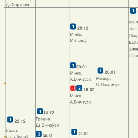
Дз.Харковіч
воз.Л
28.12
Чашні
Мінск,
І.Баг
М.Львоў
Дз.Ха
В.Фян
І.Са
20.01
28.01
Мінск,
Мазыр,
А.Вінчэўскі
О.Назарчук
15.02
Мінск,
А.Вінчэўскі
14.12
Гродна,
22.12
Дз.Вінчэўскі
Брэст,
01.01
30.12
Дз.Табуноў,