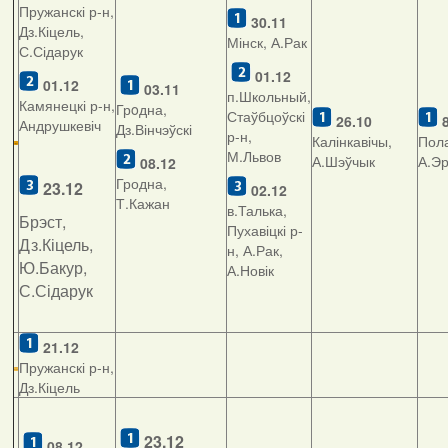
Пружанскі р-н,
30.11
Дз.Кіцель,
Мінск, А.Рак
С.Сідарук
01.1
2
01.12
03.11
п.Школьный,
Камянецкі р-н,
Грoдна,
Стаўбцоўскі
26.10
Андрушкевіч
Дз.Вінчэўскі
р-н,
Калінкавічы,
Пола
М.Львов
А.Шэўчык
А.Э
08.12
Гродна,
23.12
02.12
Т.Кажан
в.Талька,
Брэст,
Пухавіцкі р-
Дз.Кіцель,
н, А.Рак,
Ю.Бакур,
А.Новік
С.Сідарук
21.12
Пружанскі р-н,
Дз.Кіцель
23.12
08.12