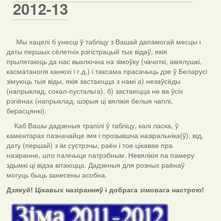
2012-13
Мы хацелі б унесці ў табліцу з Вашай дапамогай месцы і
даты першых сёлетніх рэгістрацый тых відаў, якія
прылятаюць да нас выключна на зімоўку (чачоткі, амялушкі,
касматаногія канюхі і г.д.) і таксама прасачыць дзе ў Беларусі
зімуюць тыя віды, якія застаюцца з намі а) незаўсёды
(напрыклад, сокал-пустальга), б) застаюцца не ва ўсіх
рэгіёнах (напрыклад, шэрыя ці вялікія белыя чаплі,
берасцянкі).
Каб Вашы дадзеныя трапілі ў табліцу, калі ласка, ў
каментарах пазначайце імя і прозьвішча назіральніка(ў), від,
дату (першай) з ім сустрэчы, раён і тое цікавае пра
назіранне, што палічыце патрэбным. Невялікія па памеру
здымкі ці відэа вітаюцца. Дадзеныя для розных раёнаў
могуць быць занесены асобна.
Дзякуй! Цікавых назіранняў і добрага зімовага настрою!