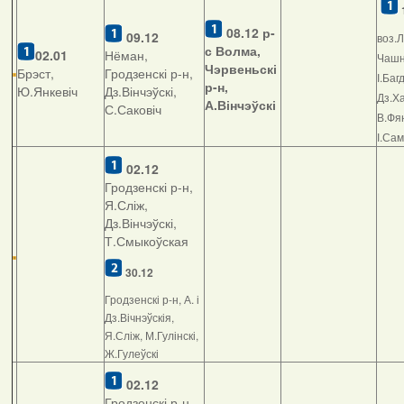
08.12
р-
09.12
воз.Л
с Волма,
02.01
Нёман,
Чашні
Чэрвеньскі
Брэст,
Гродзенскі р-н,
І.Баг
р-н,
Ю.Янкевіч
Дз.Вінчэўскі,
Дз.Ха
А.Вінчэўскі
С.Саковіч
В.Фян
І.Са
02.12
Гродзенскі р-н,
Я.Сліж,
Дз.Вінчэўскі,
Т.Смыкоўская
30.12
Гродзенскі р-н, А. і
Дз.Вічнэўскія,
Я.Сліж, М.Гулінскі,
Ж.Гулеўскі
02.12
Гродзенскі р-н,