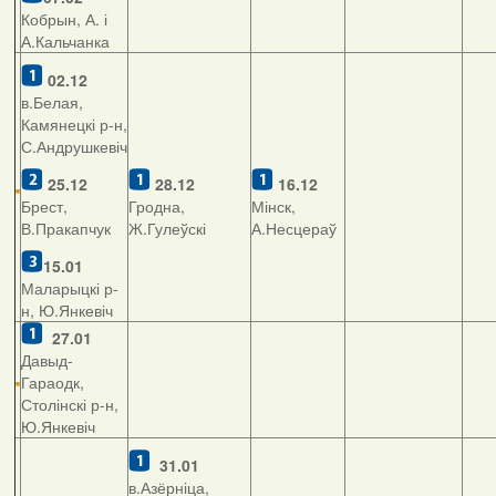
Кобрын, А. і
А.Кальчанка
02.12
в.Белая,
Камянецкі р-н,
С.Андрушкевіч
25.12
28.12
16.12
Брест,
Гродна,
Мінск,
В.Пракапчук
Ж.Гулеўскі
А.Несцераў
15.01
Маларыцкі р-
н, Ю.Янкевіч
27.01
Давыд-
Гараодк,
Столінскі р-н,
Ю.Янкевіч
31.01
в.Азёрніца,