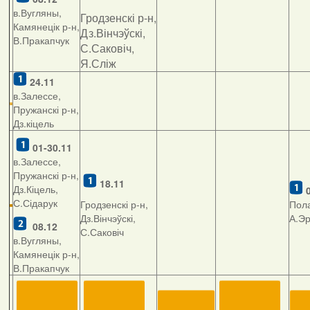
в.Вугляны,
Гродзенскі р-н,
Камянецік р-н,
Дз.Вінчэўскі,
В.Пракапчук
С.Саковіч,
Я.Сліж
24.11
в.Залессе,
Пружанскі р-н,
Дз.кіцель
01-30.11
в.Залессе,
Пружанскі р-н,
18.11
Дз.Кіцель,
С.Сідарук
Гродзенскі р-н,
Пола
Дз.Вінчэўскі,
А.Э
08.12
С.Саковіч
в.Вугляны,
Камянецік р-н,
В.Пракапчук