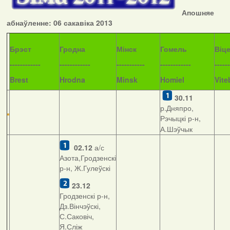
Апошняе
абнаўленне: 06 сакавіка 2013
Б
рэст
Гродна
Мінск
Гомель
Віц
------------
------------
-----------
------------
------
Brest
Hrodna
Minsk
Homiel
Vite
30.11
р.Дняпро,
Рэчыцкі р-н,
А.Шэўчык
02.12
а/с
Азота,Гродзенскі
р-н, Ж.Гулеўскі
23.12
Гродзенскі р-н,
Дз.Вінчэўскі,
С.Саковіч,
Я.Сліж