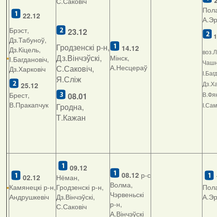
2
С.Саковіч
Пола
22.12
А.Э
Брэст,
23.12
1
Дз.Табуноў,
Гродзенскі р-н,
14.12
Дз.Кіцель,
воз.Л
Дз.Вінчэўскі,
Мінск,
І.Багдановіч,
Чашні
А.Несцераў
С.Саковіч,
Дз.Харковіч
І.Баг
Я.Сліж
Дз.Ха
25.12
Брест,
В.Фян
08.01
В.Пракапчук
І.Са
Гродна,
Т.Кажан
09.12
08.12
р-с
02.12
Нёман,
Волма,
Камянецкі р-н,
Гродзенскі р-н,
Пола
Чэрвеньскі
Андрушкевіч
Дз.Вінчэўскі,
А.Э
р-н,
С.Саковіч
А.Вінчэўскі