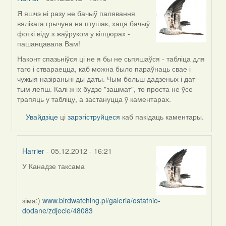
Я яшчэ ні разу не бачыў палявання
In
вялікага грычуна на птушак, хаця бачыў
reply
фоткі віду з жаўруком у кіпцюрах -
to
пашанцавала Вам!
by
Alexander
Наконт спазьніўся ці не я бы не сьпяшаўся - табліца для
Erdmann
таго і ствараецца, каб можна было параўнаць свае і
чужыя назіраньні ды даты. Чым больш дадзеных і дат -
тым лепш. Калі ж іх будзе "зашмат", то проста не ўсе
трапяць у табліцу, а застануцца ў каментарах.
Увайдзіце
ці
зарэгіструйцеся
каб пакідаць каментары.
Harrier
- 05.12.2012 - 16:21
У Канадзе таксама
In
reply
to
зіма:)
www.birdwatching.pl/galeria/ostatnio-
by
dodane/zdjecie/48083
Harrier