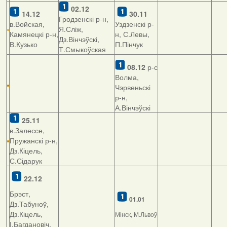
02.12
14.12
30.11
Гродзенскі р-н,
в.Войская,
Уздзенскі р-
Я.Сліж,
Камянецкі р-н,
н, С.Левы,
Дз.Вінчэўскі,
В.Кузько
П.Пінчук
Т.Смыкоўская
08.12
р-с
Волма,
Чэрвеньскі
р-н,
А.Вінчэўскі
25.11
в.Залессе,
Пружанскі р-н,
Дз.Кіцель,
С.Сідарук
22.12
Брэст,
01.01
Дз.Табуноў,
Дз.Кіцель,
Мінск, М.Львоў
І.Багдановіч,