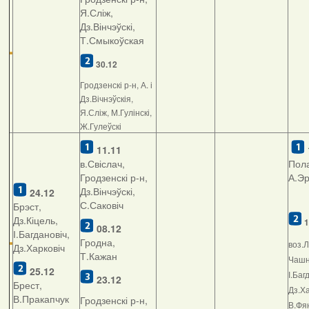
Я.Сліж,
Дз.Вінчэўскі,
Т.Смыкоўская
30.12
Гродзенскі р-н, А. і
Дз.Вічнэўскія,
Я.Сліж, М.Гулінскі,
Ж.Гулеўскі
11.11
в.Свіслач,
Пола
Гродзенскі р-н,
А.Э
Дз.Вінчэўскі,
24.12
С.Саковіч
Брэст,
Дз.Кіцель,
1
08.12
І.Багдановіч,
Гродна,
воз.Л
Дз.Харковіч
Т.Кажан
Чашні
25.12
І.Баг
23.12
Брест,
Дз.Ха
В.Пракапчук
Гродзенскі р-н,
В.Фян