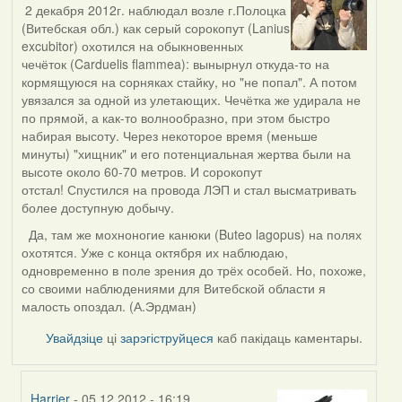
2 декабря 2012г. наблюдал возле г.Полоцка
(Витебская обл.) как серый сорокопут (Lanius
excubitor) охотился на обыкновенных
чечёток (Carduelis flammea): вынырнул откуда-то на
кормящуюся на сорняках стайку, но "не попал". А потом
увязался за одной из улетающих. Чечётка же удирала не
по прямой, а как-то волнообразно, при этом быстро
набирая высоту. Через некоторое время (меньше
минуты) "хищник" и его потенциальная жертва были на
высоте около 60-70 метров. И сорокопут
отстал! Спустился на провода ЛЭП и стал высматривать
более доступную добычу.
Да, там же мохноногие канюки (Buteo lagopus) на полях
охотятся. Уже с конца октября их наблюдаю,
одновременно в поле зрения до трёх особей. Но, похоже,
со своими наблюдениями для Витебской области я
малость опоздал. (А.Эрдман)
Увайдзіце
ці
зарэгіструйцеся
каб пакідаць каментары.
Harrier
- 05.12.2012 - 16:19