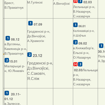
02.03
М.Гулінскі
Брест,
А.Вінчэўскі
Лельчыцкі р-н,
В.Пракапчук
В.Назарчук,
С.назарчук
07.09
06.01
Калінкавіцкі р-н,
Гродзенскі р-н,
А.Шэўчык
Дз.Вінчэўскі,
08.12
А.Храмогін
09.02
в.Вугляны,
в.Княжабор'е,
Камянецік р-н,
30.1
Ельскі р-н,
В.Пракапчук
23.12
Пола
О.Назарчук
А.Э
15.01
Гродзенскі р-н,
Маларыцкі р-
Дз.Вінчэўскі,
02.03
Лельчыцкі
н, Ю.Янкевіч
С.Саковіч,
р-н,
Я.Сліж
В.Назарчук,
С.назарчук
20.11-
01.12
в.Залессе,