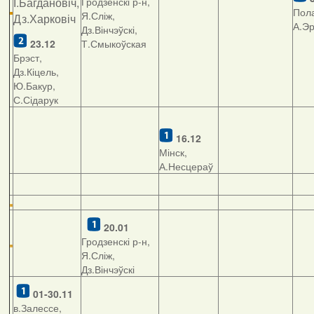
І.Багдановіч,
Гродзенскі р-н,
Пола
Я.Сліж,
Дз.Харковіч
А.Э
Дз.Вінчэўскі,
23.12
Т.Смыкоўская
Брэст,
Дз.Кіцель,
Ю.Бакур,
С.Сідарук
16.12
Мінск,
А.Несцераў
20.01
Гродзенскі р-н,
Я.Сліж,
Дз.Вінчэўскі
01-30.11
в.Залессе,