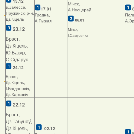
13.12
Мінск,
в.Залессе,
17.01
А.Несцераў
Пружанскі р-н,
Гродна,
Пола
Дз.Кіцель
06.01
А.Рыжая
А.Э
23.12
Мінск,
І.Самусенка
Брэст,
Дз.Кіцель,
Ю.Бакур,
С.Сідарук
24.12
Брэст,
Дз.Кіцель,
І.Багдановіч,
Дз.Харковіч
22.12
Брэст,
Дз.Табуноў,
Дз.Кіцель,
02.12