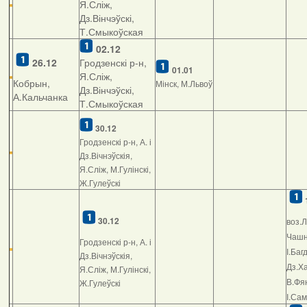
Я.Сліж,
Дз.Вінчэўскі,
Т.Смыкоўская
02.12
26.12
Гродзенскі р-н,
01.01
Я.Сліж,
Кобрын,
Мінск, М.Львоў
Дз.Вінчэўскі,
А.Кальчанка
Т.Смыкоўская
30.12
Гродзенскі р-н, А. і
Дз.Вічнэўскія,
Я.Сліж, М.Гулінскі,
Ж.Гулеўскі
30.12
воз.Л
Чашні
Гродзенскі р-н, А. і
І.Баг
Дз.Вічнэўскія,
Дз.Ха
Я.Сліж, М.Гулінскі,
В.Фян
Ж.Гулеўскі
І.Са