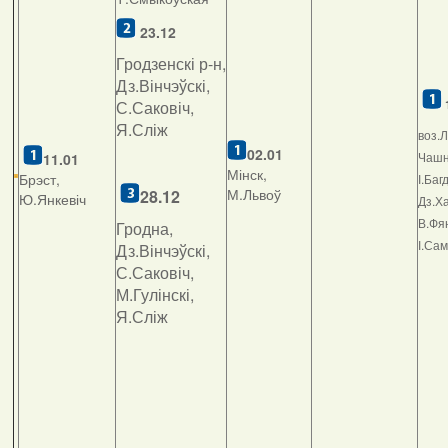
23.12
Гродзенскі р-н,
Дз.Вінчэўскі,
С.Саковіч,
Я.Сліж
воз.Л
02.01
Чашні
11.01
Мінск,
Брэст,
І.Баг
М.Львоў
2
8.12
Ю.Янкевіч
Дз.Ха
В.Фян
Гродна,
І.Са
Дз.Вінчэўскі,
С.Саковіч,
М.Гулінскі,
Я.Сліж