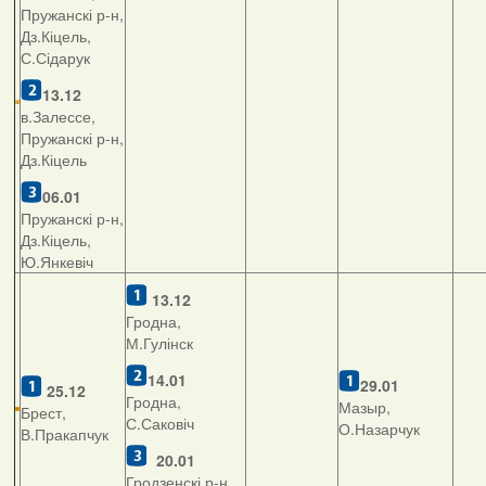
Пружанскі р-н,
Дз.Кіцель,
С.Сідарук
13.12
в.Залессе,
Пружанскі р-н,
Дз.Кіцель
06.01
Пружанскі р-н,
Дз.Кіцель,
Ю.Янкевіч
13.12
Гродна,
М.Гулінск
14.01
29.01
25.12
Гродна,
Мазыр,
Брест,
С.Саковіч
О.Назарчук
В.Пракапчук
20.01
Гродзенскі р-н,