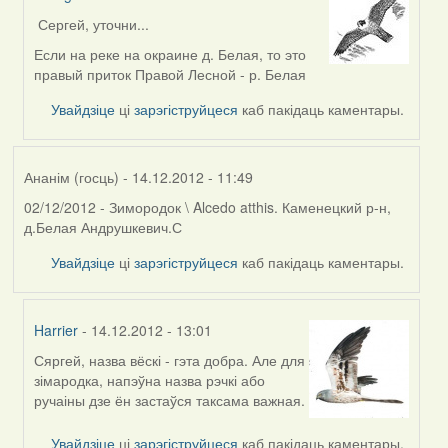
Сергей, уточни...
In
reply
Если на реке на окраине д. Белая, то это
to
правый приток Правой Лесной - р. Белая
by
Увайдзіце
ці
зарэгіструйцеся
каб пакідаць каментары.
Ананім
(госць)
Ананім (госць)
- 14.12.2012 - 11:49
02/12/2012 - Зимородок \ Alcedo atthis. Каменецкий р-н,
д.Белая Андрушкевич.С
Увайдзіце
ці
зарэгіструйцеся
каб пакідаць каментары.
Harrier
- 14.12.2012 - 13:01
Сяргей, назва вёскі - гэта добра. Але для
In
зімародка, напэўна назва рэчкі або
reply
ручаіны дзе ён застаўся таксама важная.
to
by
Увайдзіце
ці
зарэгіструйцеся
каб пакідаць каментары.