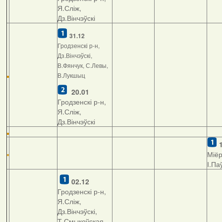
Я.Сліж,
Дз.Вінчэўскі
31.12
Гродзенскі р-н,
Дз.Вінчэўскі,
В.Фянчук, С.Левы,
В.Лукшыц
20.01
Гродзенскі р-н,
Я.Сліж,
Дз.Вінчэўскі
Міёр
І.Па
02.12
Гродзенскі р-н,
Я.Сліж,
Дз.Вінчэўскі,
Т.Смыкоўская