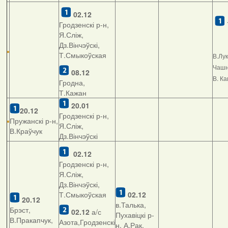
02.12
Гродзенскі р-н,
Я.Сліж,
Дз.Вінчэўскі,
Т.Смыкоўская
В.Лу
Чашні
08.12
В. К
Гродна,
Т.Кажан
20.01
20.12
Гродзенскі р-н,
Пружанскі р-н,
Я.Сліж,
В.Краўчук
Дз.Вінчэўскі
02.12
Гродзенскі р-н,
Я.Сліж,
Дз.Вінчэўскі,
Т.Смыкоўская
02.12
20.12
в.Талька,
Брэст,
02.12
а/с
Пухавіцкі р-
В.Пракапчук,
Азота,Гродзенскі
н, А.Рак,