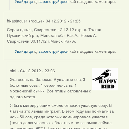
Увайдзіце
ці
зарэгіструйцеся
каб пакідаць каментары.
hi-astacus1 (госць)
- 04.12.2012 - 21:25
Серая цапля, Свирестели - 2.12.12 окр. д. Талька
Пуховичский р-н, Минская обл. Рак А., Новик А.
Свиристели 30.11.12 г.Минск, Рак А.
Увайдзіце
ці
зарэгіструйцеся
каб пакідаць каментары.
biot
- 04.12.2012 - 23:06
Эта осень на Залесье: 9 ушастых сов, 3
In
болотные совы, 1 серая неясыть, 1
reply
мохноногий сычик. Все птицы отловлены с
to
одного места.
by
hi-
Я бы к мигрирующим смело относил ушастую сову. В
astacus1
Латвии это явный мигрант. В этом году мы поймали за
(госць)
ночь 50 сов, среди которых доминировала ушастая
(точно долю ушастых к болотным не вспомню сейчас,
но примерно 90%). Тоже самое говорят коллеги из