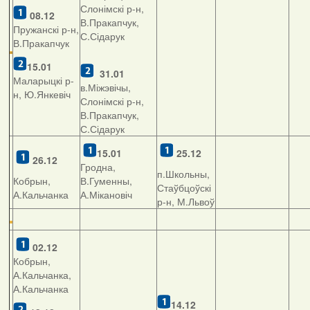
Слонімскі р-н,
08.12
В.Пракапчук,
Пружанскі р-н,
С.Сідарук
В.Пракапчук
15.01
31.01
Маларыцкі р-
в.Міжэвічы,
н, Ю.Янкевіч
Слонімскі р-н,
В.Пракапчук,
С.Сідарук
15.01
25.12
26.12
Гродна,
п.Школьны,
Кобрын,
В.Гуменны,
Стаўбцоўскі
А.Кальчанка
А.Мікановіч
р-н, М.Львоў
02.12
Кобрын,
А.Кальчанка,
А.Кальчанка
14.12