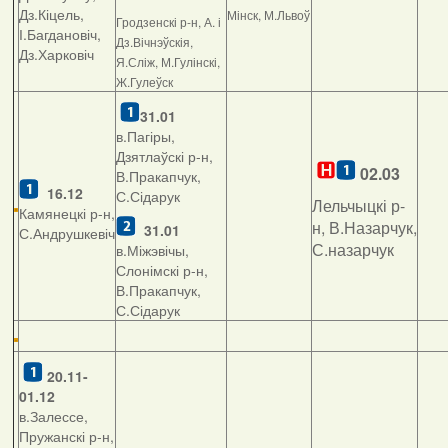
Дз.Кіцель,
Мінск, М.Львоў
Гродзенскі р-н, А. і
І.Багдановіч,
Дз.Вічнэўскія,
Дз.Харковіч
Я.Сліж, М.Гулінскі,
Ж.Гулеўск
31.01
в.Пагіры,
Дзятлаўскі р-н,
02.03
В.Пракапчук,
16.12
С.Сідарук
Лельчыцкі р-
Камянецкі р-н,
н, В.Назарчук,
31.01
С.Андрушкевіч
С.назарчук
в.Міжэвічы,
Слонімскі р-н,
В.Пракапчук,
С.Сідарук
20.11-
01.12
в.Залессе,
Пружанскі р-н,