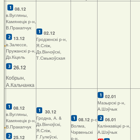
08.12
в.Вугляны,
Камянецік р-н,
В.Пракапчук
02.12
13.12
Гродзенскі р-н,
в.Залессе,
Я.Сліж,
Пружанскі р-н,
Дз.Вінчэўскі,
Дз.Кіцель
Т.Смыкоўская
26.12
Кобрын,
А.Кальчанка
02.01
Мазырскі р-н,
08.12
А.Шэўчык
30.12
в.Вугляны,
Гродна, А. &
08.12
р-с
06.01
Камянецік р-н,
Дз.Вінчэўскі,
Волма,
Калінкавіцкі р-н,
В.Пракапчук
Я.Сліж,
Чэрвеньскі
А.Шэўчык
Г.Гулеўскі,
25.12
р-н,