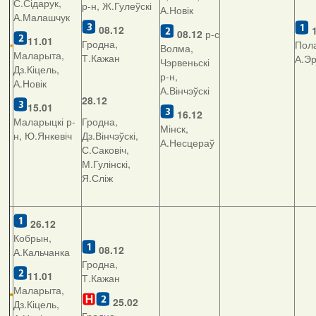
С.Сідарук,
р-н, Ж.Гулеўскі
А.Новік
А.Малашчук
08.12
08.12
р-с
11.01
Гродна,
Пола
Волма,
Маларыта,
Т.Кажан
А.Э
Чэрвеньскі
Дз.Кіцель,
р-н,
А.Новік
А.Вінчэўскі
28.12
15.01
16.12
Маларыцкі р-
Гродна,
Мінск,
н, Ю.Янкевіч
Дз.Вінчэўскі,
А.Несцераў
С.Саковіч,
М.Гулінскі,
Я.Сліж
26.12
Кобрын,
08.12
А.Кальчанка
Гродна,
11.01
Т.Кажан
Маларыта,
25.02
Дз.Кіцель,