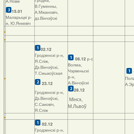
Гродна,
А.Новік
В.Гуменны,
15.01
А.Мікановіч,
Маларыцкі р-
дз.Вінчэўскі
н, Ю.Янкевіч
02.12
Гродзенскі р-н,
08.12
р-с
Я.Сліж,
Волма,
Дз.Вінчэўскі,
Чэрвеньскі
Т.Смыкоўская
р-н,
Пола
А.Вінчэўскі
23.12
А.Э
28.12
Гродзенскі р-н,
Дз.Вінчэўскі,
Мінск,
С.Саковіч,
М.Львоў
Я.Сліж
02.12
Гродзенскі р-н,