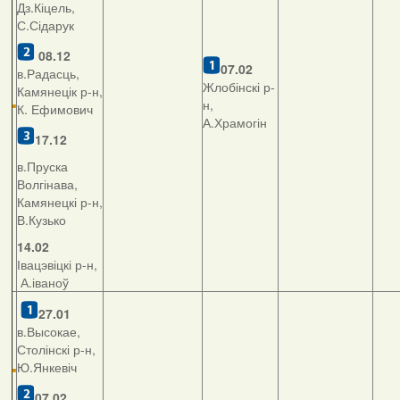
Дз.Кіцель,
С.Сідарук
08.12
07.02
в.Радасць,
Жлобінскі р-
Камянецік р-н,
н,
К. Ефимович
А.Храмогін
17.12
в.Пруска
Волгінава,
Камянецкі р-н,
В.Кузько
14.02
Івацэвіцкі р-н,
А.іваноў
27.01
в.Высокае,
Столінскі р-н,
Ю.Янкевіч
07.02