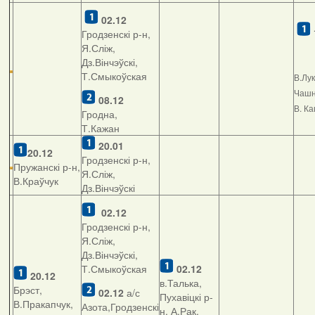
02.12
Гродзенскі р-н,
Я.Сліж,
Дз.Вінчэўскі,
Т.Смыкоўская
В.Лу
Чашні
08.12
В. К
Гродна,
Т.Кажан
20.01
20.12
Гродзенскі р-н,
Пружанскі р-н,
Я.Сліж,
В.Краўчук
Дз.Вінчэўскі
02.12
Гродзенскі р-н,
Я.Сліж,
Дз.Вінчэўскі,
Т.Смыкоўская
02.12
20.12
в.Талька,
Брэст,
02.12
а/с
Пухавіцкі р-
В.Пракапчук,
Азота,Гродзенскі
н, А.Рак,