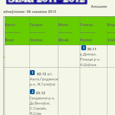
Апошняе
абнаўленне: 06 сакавіка 2013
Б
рэст
Гродна
Мінск
Гомель
Віц
------------
------------
-----------
------------
------
Brest
Hrodna
Minsk
Homiel
Vite
30.11
р.Дняпро,
Рэчыцкі р-н,
А.Шэўчык
02.12
а/с
Азота,Гродзенскі
р-н, Ж.Гулеўскі
23.12
Гродзенскі р-н,
Дз.Вінчэўскі,
С.Саковіч,
Я.Сліж