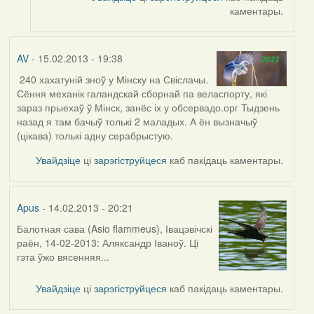
каментары.
AV
- 15.02.2013 - 19:38
240 хахатуній зноў у Мінску на Свіслачы.
Сёння механік галандскай сборнай па веласпорту, які
зараз прыехаў ў Мінск, занёс іх у обсервадо.орг Тыдзень
назад я там бачыў толькі 2 маладых. А ён вызначыў
(цікава) толькі адну серабрыстую.
Увайдзіце
ці
зарэгіструйцеся
каб пакідаць каментары.
Apus
- 14.02.2013 - 20:21
Балотная сава (Asio flammeus), Івацэвічскі
раён, 14-02-2013: Аляксандр Іваноў. Ці
гэта ўжо вясенняя...
Увайдзіце
ці
зарэгіструйцеся
каб пакідаць каментары.