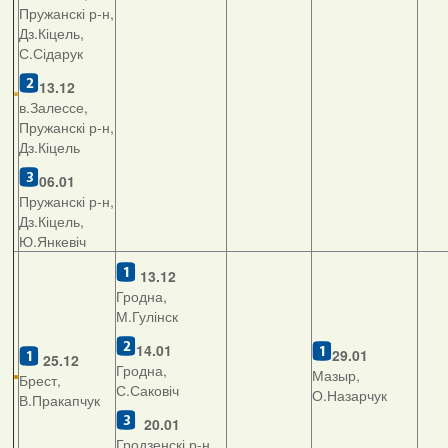
Пружанскі р-н,
Дз.Кіцель,
С.Сідарук
13.12
в.Залессе,
Пружанскі р-н,
Дз.Кіцель
06.01
Пружанскі р-н,
Дз.Кіцель,
Ю.Янкевіч
13.12
Гродна,
М.Гулінск
14.01
29.01
25.12
Гродна,
Мазыр,
Брест,
С.Саковіч
О.Назарчук
В.Пракапчук
20.01
Гродзенскі р-н,