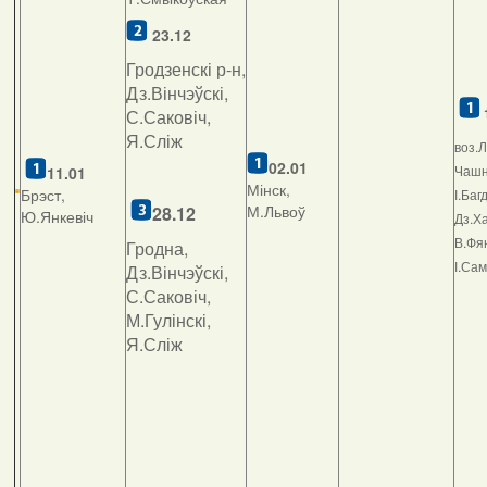
23.12
Гродзенскі р-н,
Дз.Вінчэўскі,
С.Саковіч,
Я.Сліж
воз.Л
02.01
Чашні
11.01
Мінск,
Брэст,
І.Баг
М.Львоў
2
8.12
Ю.Янкевіч
Дз.Ха
В.Фян
Гродна,
І.Са
Дз.Вінчэўскі,
С.Саковіч,
М.Гулінскі,
Я.Сліж