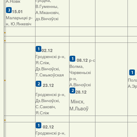
Гродна,
А.Новік
В.Гуменны,
15.01
А.Мікановіч,
Маларыцкі р-
дз.Вінчэўскі
н, Ю.Янкевіч
02.12
Гродзенскі р-н,
08.12
р-с
Я.Сліж,
Волма,
Дз.Вінчэўскі,
Чэрвеньскі
Т.Смыкоўская
р-н,
Пола
А.Вінчэўскі
23.12
А.Э
28.12
Гродзенскі р-н,
Дз.Вінчэўскі,
Мінск,
С.Саковіч,
М.Львоў
Я.Сліж
02.12
Гродзенскі р-н,