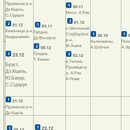
Пружанскі р-н,
30.11
Дз.Кіцель,
Мінск, А.Рак
С.Сідарук
01.1
2
01.12
03.11
п.Школьный,
Камянецкі р-н,
Грoдна,
Стаўбцоўскі
26.10
Андрушкевіч
Дз.Вінчэўскі
р-н,
Калінкавічы,
Пола
М.Львов
А.Шэўчык
А.Э
08.12
Гродна,
23.12
02.12
Т.Кажан
в.Талька,
Брэст,
Пухавіцкі р-
Дз.Кіцель,
н, А.Рак,
Ю.Бакур,
А.Новік
С.Сідарук
21.12
Пружанскі р-н,
Дз.Кіцель
23.12
08.12