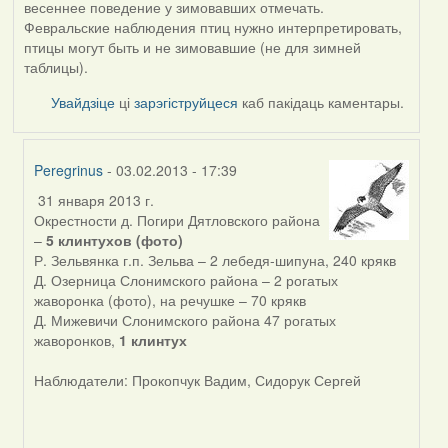
весеннее поведение у зимовавших отмечать.
Февральские наблюдения птиц нужно интерпретировать,
птицы могут быть и не зимовавшие (не для зимней
таблицы).
Увайдзіце
ці
зарэгіструйцеся
каб пакідаць каментары.
Peregrinus
- 03.02.2013 - 17:39
31 января 2013 г.
In
Окрестности д. Погири Дятловского района
reply
–
5 клинтухов (фото)
to
Р. Зельвянка г.п. Зельва – 2 лебедя-шипуна, 240 крякв
by
Д. Озерница Слонимского района – 2 рогатых
AV
жаворонка (фото), на речушке – 70 крякв
Д. Мижевичи Слонимского района 47 рогатых
жаворонков,
1 клинтух
Наблюдатели: Прокопчук Вадим, Сидорук Сергей