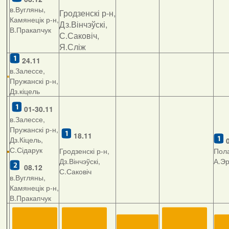
в.Вугляны,
Гродзенскі р-н,
Камянецік р-н,
Дз.Вінчэўскі,
В.Пракапчук
С.Саковіч,
Я.Сліж
24.11
в.Залессе,
Пружанскі р-н,
Дз.кіцель
01-30.11
в.Залессе,
Пружанскі р-н,
18.11
Дз.Кіцель,
С.Сідарук
Гродзенскі р-н,
Пола
Дз.Вінчэўскі,
А.Э
08.12
С.Саковіч
в.Вугляны,
Камянецік р-н,
В.Пракапчук