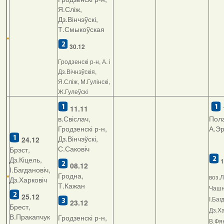
Я.Сліж,
Дз.Вінчэўскі,
Т.Смыкоўская
30.12
Гродзенскі р-н, А. і
Дз.Вічнэўскія,
Я.Сліж, М.Гулінскі,
Ж.Гулеўскі
11.11
в.Свіслач,
Пола
Гродзенскі р-н,
А.Э
Дз.Вінчэўскі,
24.12
С.Саковіч
Брэст,
Дз.Кіцель,
1
08.12
І.Багдановіч,
Гродна,
воз.Л
Дз.Харковіч
Т.Кажан
Чашні
25.12
І.Баг
23.12
Брест,
Дз.Ха
В.Пракапчук
Гродзенскі р-н,
В.Фян