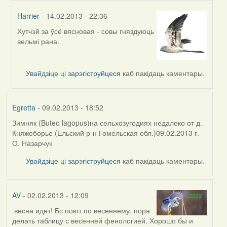
Harrier
- 14.02.2013 - 22:36
Хутчэй за ўсё вясновая - совы гняздуюць
In
вельмі рана.
reply
to
by
Увайдзіце
ці
зарэгіструйцеся
каб пакідаць каментары.
Apus
Egretta
- 09.02.2013 - 18:52
Зимняк (Buteo lagopus)на сельхозугодиях недалеко от д.
Княжеборье (Ельский р-н Гомельская обл.)09.02.2013 г.
О. Назарчук
Увайдзіце
ці
зарэгіструйцеся
каб пакідаць каментары.
AV
- 02.02.2013 - 12:09
весна идет! Бс поют по весеннему, пора
делать таблицу с весенней фенологией. Хорошо бы и