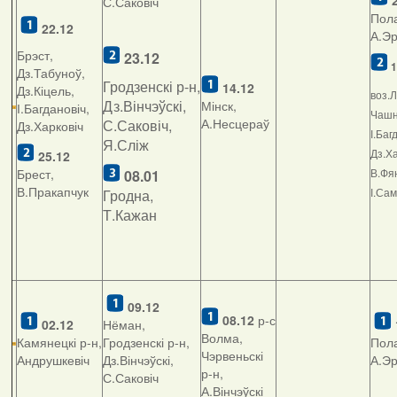
2
С.Саковіч
Пола
22.12
А.Э
Брэст,
23.12
1
Дз.Табуноў,
Гродзенскі р-н,
14.12
Дз.Кіцель,
воз.Л
Дз.Вінчэўскі,
Мінск,
І.Багдановіч,
Чашні
А.Несцераў
С.Саковіч,
Дз.Харковіч
І.Баг
Я.Сліж
Дз.Ха
25.12
Брест,
В.Фян
08.01
В.Пракапчук
І.Са
Гродна,
Т.Кажан
09.12
08.12
р-с
02.12
Нёман,
Волма,
Камянецкі р-н,
Гродзенскі р-н,
Пола
Чэрвеньскі
Андрушкевіч
Дз.Вінчэўскі,
А.Э
р-н,
С.Саковіч
А.Вінчэўскі