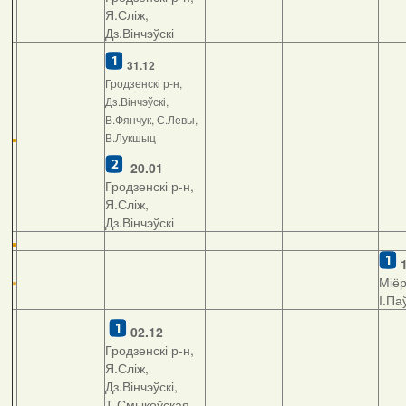
Я.Сліж,
Дз.Вінчэўскі
31.12
Гродзенскі р-н,
Дз.Вінчэўскі,
В.Фянчук, С.Левы,
В.Лукшыц
20.01
Гродзенскі р-н,
Я.Сліж,
Дз.Вінчэўскі
Міёр
І.Па
02.12
Гродзенскі р-н,
Я.Сліж,
Дз.Вінчэўскі,
Т.Смыкоўская