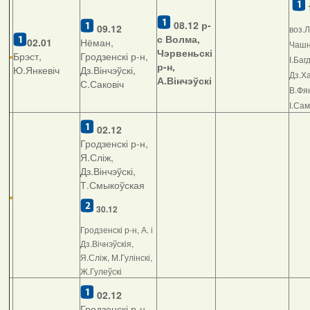
08.12
р-
09.12
воз.Л
с Волма,
02.01
Нёман,
Чашні
Чэрвеньскі
Брэст,
Гродзенскі р-н,
І.Баг
р-н,
Ю.Янкевіч
Дз.Вінчэўскі,
Дз.Ха
А.Вінчэўскі
С.Саковіч
В.Фян
І.Са
02.12
Гродзенскі р-н,
Я.Сліж,
Дз.Вінчэўскі,
Т.Смыкоўская
30.12
Гродзенскі р-н, А. і
Дз.Вічнэўскія,
Я.Сліж, М.Гулінскі,
Ж.Гулеўскі
02.12
Гродзенскі р-н,