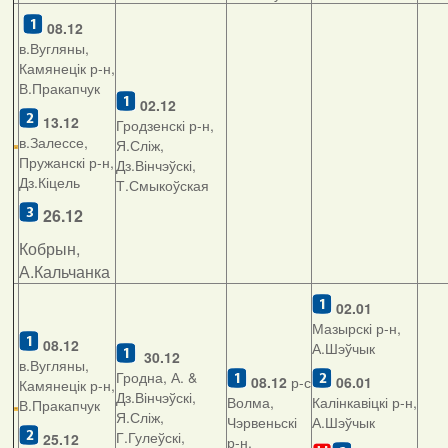
08.12
в.Вугляны,
Камянецік р-н,
В.Пракапчук
02.12
13.12
Гродзенскі р-н,
в.Залессе,
Я.Сліж,
Пружанскі р-н,
Дз.Вінчэўскі,
Дз.Кіцель
Т.Смыкоўская
26.12
Кобрын,
А.Кальчанка
02.01
Мазырскі р-н,
08.12
А.Шэўчык
30.12
в.Вугляны,
Гродна, А. &
08.12
р-с
06.01
Камянецік р-н,
Дз.Вінчэўскі,
Волма,
Калінкавіцкі р-н,
В.Пракапчук
Я.Сліж,
Чэрвеньскі
А.Шэўчык
Г.Гулеўскі,
25.12
р-н,