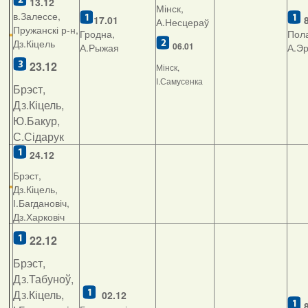
13.12
Мінск,
в.Залессе,
17.01
А.Несцераў
Пружанскі р-н,
Гродна,
Пола
Дз.Кіцель
06.01
А.Рыжая
А.Э
23.12
Мінск,
І.Самусенка
Брэст,
Дз.Кіцель,
Ю.Бакур,
С.Сідарук
24.12
Брэст,
Дз.Кіцель,
І.Багдановіч,
Дз.Харковіч
22.12
Брэст,
Дз.Табуноў,
Дз.Кіцель,
02.12