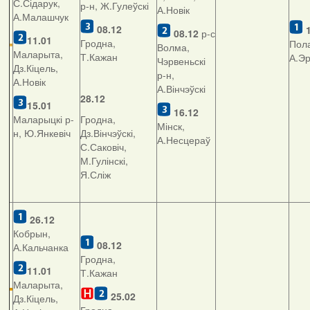
С.Сідарук,
р-н, Ж.Гулеўскі
А.Новік
А.Малашчук
08.12
08.12
р-с
11.01
Гродна,
Пола
Волма,
Маларыта,
Т.Кажан
А.Э
Чэрвеньскі
Дз.Кіцель,
р-н,
А.Новік
А.Вінчэўскі
28.12
15.01
16.12
Маларыцкі р-
Гродна,
Мінск,
н, Ю.Янкевіч
Дз.Вінчэўскі,
А.Несцераў
С.Саковіч,
М.Гулінскі,
Я.Сліж
26.12
Кобрын,
08.12
А.Кальчанка
Гродна,
11.01
Т.Кажан
Маларыта,
25.02
Дз.Кіцель,