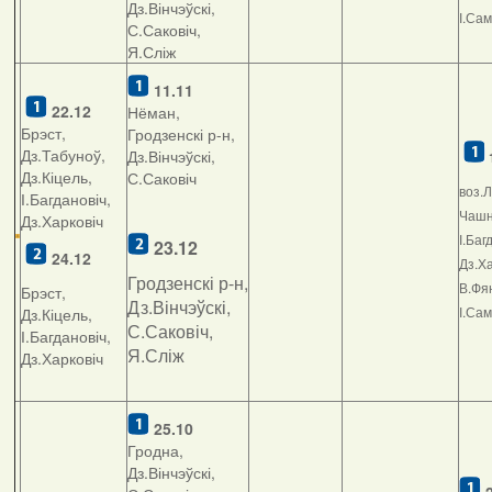
Дз.Вінчэўскі,
І.Са
С.Саковіч,
Я.Сліж
11.11
22.12
Нёман,
Брэст,
Гродзенскі р-н,
Дз.Табуноў,
Дз.Вінчэўскі,
Дз.Кіцель,
С.Саковіч
воз.Л
І.Багдановіч,
Чашні
Дз.Харковіч
І.Баг
23.12
24.12
Дз.Ха
Гродзенскі р-н,
В.Фян
Брэст,
Дз.Вінчэўскі,
І.Са
Дз.Кіцель,
С.Саковіч,
І.Багдановіч,
Я.Сліж
Дз.Харковіч
25.10
Гродна,
Дз.Вінчэўскі,