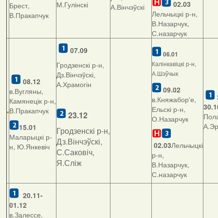
02.03
М.Гулінскі
Брест,
А.Вінчэўскі
Лельчыцкі р-н,
В.Пракапчук
В.Назарчук,
С.назарчук
07.09
06.01
Калінкавіцкі р-н,
Гродзенскі р-н,
А.Шэўчык
Дз.Вінчэўскі,
08.12
А.Храмогін
09.02
в.Вугляны,
в.Княжабор'е,
Камянецік р-н,
30.1
Ельскі р-н,
В.Пракапчук
23.12
Пола
О.Назарчук
А.Э
15.01
Гродзенскі р-н,
Маларыцкі р-
Дз.Вінчэўскі,
02.03
Лельчыцкі
н, Ю.Янкевіч
С.Саковіч,
р-н,
Я.Сліж
В.Назарчук,
С.назарчук
20.11-
01.12
в.Залессе,