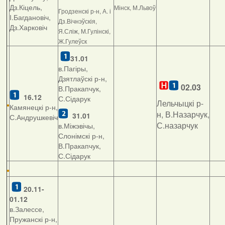
Дз.Кіцель,
Мінск, М.Львоў
Гродзенскі р-н, А. і
І.Багдановіч,
Дз.Вічнэўскія,
Дз.Харковіч
Я.Сліж, М.Гулінскі,
Ж.Гулеўск
31.01
в.Пагіры,
Дзятлаўскі р-н,
02.03
В.Пракапчук,
16.12
С.Сідарук
Лельчыцкі р-
Камянецкі р-н,
н, В.Назарчук,
31.01
С.Андрушкевіч
С.назарчук
в.Міжэвічы,
Слонімскі р-н,
В.Пракапчук,
С.Сідарук
20.11-
01.12
в.Залессе,
Пружанскі р-н,