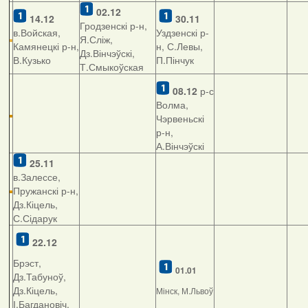
02.12
14.12
30.11
Гродзенскі р-н,
в.Войская,
Уздзенскі р-
Я.Сліж,
Камянецкі р-н,
н, С.Левы,
Дз.Вінчэўскі,
В.Кузько
П.Пінчук
Т.Смыкоўская
08.12
р-с
Волма,
Чэрвеньскі
р-н,
А.Вінчэўскі
25.11
в.Залессе,
Пружанскі р-н,
Дз.Кіцель,
С.Сідарук
22.12
Брэст,
01.01
Дз.Табуноў,
Дз.Кіцель,
Мінск, М.Львоў
І.Багдановіч,