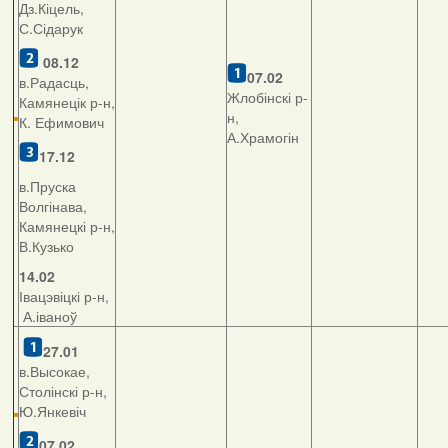
Дз.Кіцель,
С.Сідарук
08.12
07.02
в.Радасць,
Жлобінскі р-
Камянецік р-н,
н,
К. Ефимович
А.Храмогін
17.12
в.Пруска
Волгінава,
Камянецкі р-н,
В.Кузько
14.02
Івацэвіцкі р-н,
А.іваноў
27.01
в.Высокае,
Столінскі р-н,
Ю.Янкевіч
07.02