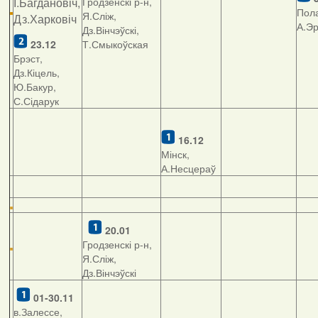
І.Багдановіч,
Гродзенскі р-н,
Пола
Я.Сліж,
Дз.Харковіч
А.Э
Дз.Вінчэўскі,
23.12
Т.Смыкоўская
Брэст,
Дз.Кіцель,
Ю.Бакур,
С.Сідарук
16.12
Мінск,
А.Несцераў
20.01
Гродзенскі р-н,
Я.Сліж,
Дз.Вінчэўскі
01-30.11
в.Залессе,