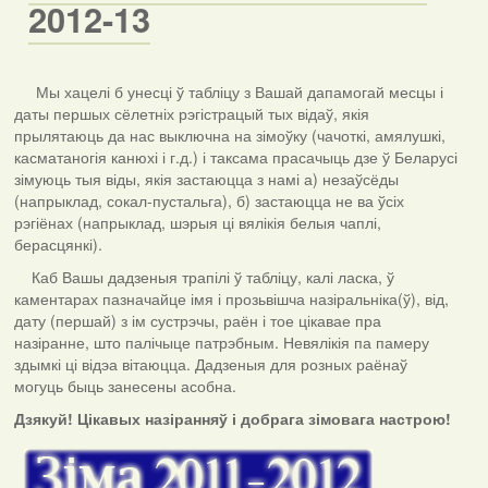
2012-13
Мы хацелі б унесці ў табліцу з Вашай дапамогай месцы і
даты першых сёлетніх рэгістрацый тых відаў, якія
прылятаюць да нас выключна на зімоўку (чачоткі, амялушкі,
касматаногія канюхі і г.д.) і таксама прасачыць дзе ў Беларусі
зімуюць тыя віды, якія застаюцца з намі а) незаўсёды
(напрыклад, сокал-пустальга), б) застаюцца не ва ўсіх
рэгіёнах (напрыклад, шэрыя ці вялікія белыя чаплі,
берасцянкі).
Каб Вашы дадзеныя трапілі ў табліцу, калі ласка, ў
каментарах пазначайце імя і прозьвішча назіральніка(ў), від,
дату (першай) з ім сустрэчы, раён і тое цікавае пра
назіранне, што палічыце патрэбным. Невялікія па памеру
здымкі ці відэа вітаюцца. Дадзеныя для розных раёнаў
могуць быць занесены асобна.
Дзякуй! Цікавых назіранняў і добрага зімовага настрою!