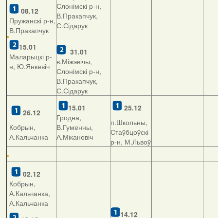
Слонімскі р-н,
08.12
В.Пракапчук,
Пружанскі р-н,
С.Сідарук
В.Пракапчук
15.01
31.01
Маларыцкі р-
в.Міжэвічы,
н, Ю.Янкевіч
Слонімскі р-н,
В.Пракапчук,
С.Сідарук
15.01
25.12
26.12
Гродна,
п.Школьны,
Кобрын,
В.Гуменны,
Стаўбцоўскі
А.Кальчанка
А.Мікановіч
р-н, М.Львоў
02.12
Кобрын,
А.Кальчанка,
А.Кальчанка
14.12