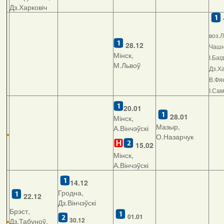
Дз.Харковіч
воз.Л
28.12
Чашні
Мінск,
І.Баг
М.Львоў
Дз.Ха
В.Фян
І.Са
20.01
28.01
Мінск,
Мазыр,
А.Вінчэўскі
О.Назарчук
15.02
Мінск,
А.Вінчэўскі
14.12
Гродна,
22.12
Дз.Вінчэўскі
Брэст,
01.01
30.12
Дз.Табуноў,