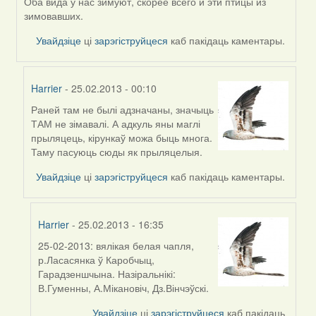
Оба вида у нас зимуют, скорее всего и эти птицы из
to
зимовавших.
by
Egretta
Увайдзіце
ці
зарэгіструйцеся
каб пакідаць каментары.
Harrier
- 25.02.2013 - 00:10
Раней там не былі адзначаны, значыць
In
ТАМ не зімавалі. А адкуль яны маглі
reply
прыляцець, кірункаў можа быць многа.
to
Таму пасуюць сюды як прыляцелыя.
by
AV
Увайдзіце
ці
зарэгіструйцеся
каб пакідаць каментары.
Harrier
- 25.02.2013 - 16:35
25-02-2013: вялікая белая чапля,
In
р.Ласасянка ў Каробчыц,
reply
Гарадзеншчына. Назіральнікі:
to
В.Гуменны, А.Мікановіч, Дз.Вінчэўскі.
by
Harrier
Увайдзіце
ці
зарэгіструйцеся
каб пакідаць