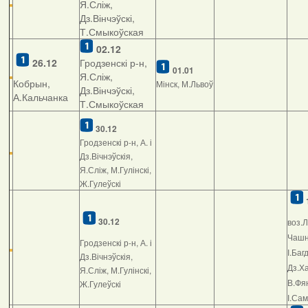
Я.Сліж,
Дз.Вінчэўскі,
Т.Смыкоўская
02.12
26.12
Гродзенскі р-н,
01.01
Я.Сліж,
Кобрын,
Мінск, М.Львоў
Дз.Вінчэўскі,
А.Кальчанка
Т.Смыкоўская
30.12
Гродзенскі р-н, А. і
Дз.Вічнэўскія,
Я.Сліж, М.Гулінскі,
Ж.Гулеўскі
30.12
воз.Л
Чашні
Гродзенскі р-н, А. і
І.Баг
Дз.Вічнэўскія,
Дз.Ха
Я.Сліж, М.Гулінскі,
В.Фян
Ж.Гулеўскі
І.Са