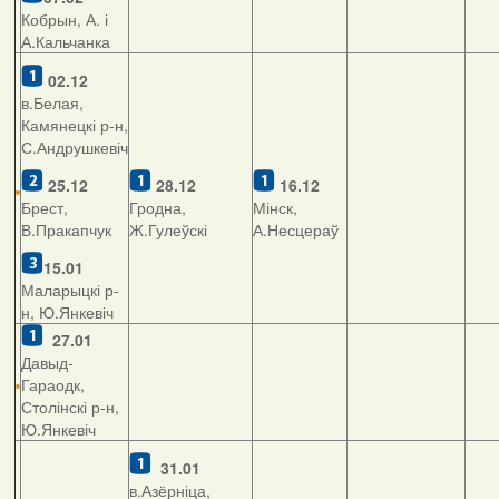
Кобрын, А. і
А.Кальчанка
02.12
в.Белая,
Камянецкі р-н,
С.Андрушкевіч
25.12
28.12
16.12
Брест,
Гродна,
Мінск,
В.Пракапчук
Ж.Гулеўскі
А.Несцераў
15.01
Маларыцкі р-
н, Ю.Янкевіч
27.01
Давыд-
Гараодк,
Столінскі р-н,
Ю.Янкевіч
31.01
в.Азёрніца,