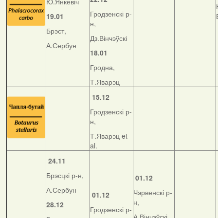
Ю.Янкевіч
Гродзенскі р-
19.01
н,
Брэст,
Дз.Вінчэўскі
А.Сербун
18.01
Гродна,
Т.Яварэц
15.12
Гродзенскі р-
н,
Т.Яварэц et
al.
24.11
Брэсцкі р-н,
01.12
А.Сербун
Чэрвенскі р-
01.12
н,
28.12
Гродзенскі р-
А.Вінчэўскі