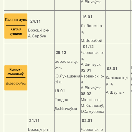
А.Вінчэўскі
16.01
24.11
Любанскі р-
Брэсцкі р-н,
н,
А.Сербун
М.Верабей
01.12
29.12
Чэрвенскі р-
н,
Бераставіцкі
А.Вінчэўскі
р-н,
03.01
02.01
Ю.Лукашэнка
Чэрвенскі р-
Калінкавіцкі
et al.
н,
р-н,
А.Вінчэўскі
19.01
А.Шэўчык
08.02
Гродна,
Мінскі р-н,
М.Каласкоў,
Дз.Вінчэўскі
І.Самусенка
24.11
02.01
Брэсцкі р-н,
Чэрвенскі р-