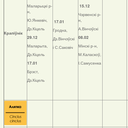
Маларыцкі р-
15.12
н,
Чэрвенскі р-
Ю.Янкевіч,
н,
17.01
Дз.Кіцель
А.Вінчэўскі
Гродна,
Крапіўнік
29.12
08.02
Дз.Вінчэўскі
Маларыта,
Мінскі р-н,
і С.Саковіч
Дз.Кіцель
М.Каласкоў,
17.01
І.Самусенка
Брэст,
Дз.Кіцель