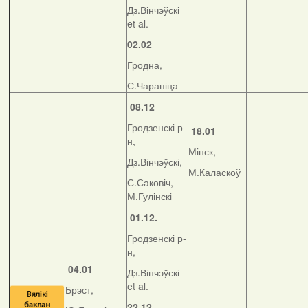
Дз.Вінчэўскі
et al.
02.02
Гродна,
С.Чарапіца
08.12
Гродзенскі р-
18.01
н,
Мінск,
Дз.Вінчэўскі,
М.Каласкоў
С.Саковіч,
М.Гулінскі
01.12.
Гродзенскі р-
н,
04.01
Дз.Вінчэўскі
et al.
Брэст,
22.12