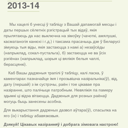
2013-14
Мы хацелі б унесці ў табліцу з Вашай дапамогай месцы і
даты першых сёлетніх рэгістрацый тых відаў, якія
прылятаюць да нас выключна на зімоўку (чачоткі, амялушкі,
касматаногія канюхі і г.д.) і таксама прасачыць дзе ў Беларусі
зімуюць тыя віды, якія застаюцца з намі а) незаўсёды
(напрыклад, сокал-пустальга), б) застаюцца не ва ўсіх
рэгіёнах (напрыклад, шэрыя ці вялікія белыя чаплі,
берасцянкі).
Каб Вашы дадзеныя трапілі ў табліцу, калі ласка, ў
каментарах пазначайце імя і прозьвішча назіральніка(ў), від,
дату (першай) з ім сустрэчы, раён і тое цікавае пра
назіранне, што палічыце патрэбным. Невялікія па памеру
здымкі ці відэа вітаюцца. Дадзеныя для розных раёнаў
могуць быць занесены асобна.
Для выкарыстання дадзеных дазвол аўтара(ў), спасылка на
яго (іх) і табліцу абавязковыя.
Дзякуй! Цікавых назіранняў і добрага зімовага настрою!