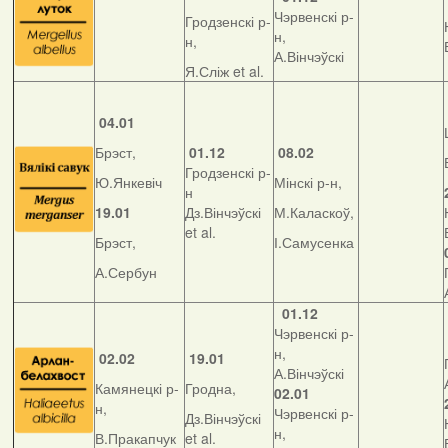
Чэрвенскі р-
Гродзенскі р-
н,
н,
А.Вінчэўскі
Я.Сліж et al.
04.01
Брэст,
01.12
08.02
Гродзенскі р-
Ю.Янкевіч
Мінскі р-н,
н
19.01
Дз.Вінчэўскі
М.Каласкоў,
et al.
Брэст,
І.Самусенка
А.Сербун
01.12
Чэрвенскі р-
н,
02.02
19.01
А.Вінчэўскі
Камянецкі р-
Гродна,
02.01
н,
Чэрвенскі р-
Дз.Вінчэўскі
н,
В.Пракапчук
et al.