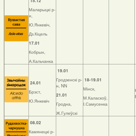
15.12
Маларыцкі р-
н,
Ю.Янкевіч,
Дз.Кіцель
17.01
Кобрын,
А.Кальчанка
19.01
Гродзенскі р-
18-19.01
24.01
н, NN
Мінск,
Брэст,
21.01
М.Каласкоў,
Ю.Янкевіч
Гродна,
І.Самусенка
Ж.Гулеўскі
08.02
Камянецкі р-