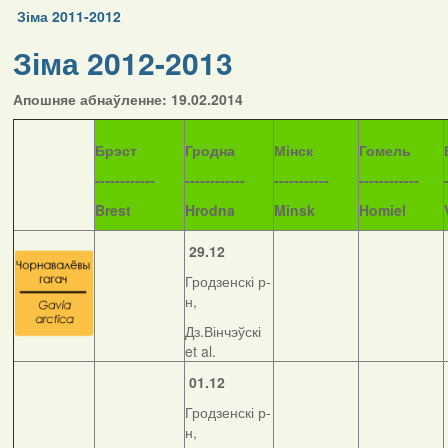
Зіма 2011-2012
Зіма 2012-2013
Апошняе абнаўленне: 19.02.2014
Б
рэст
Гродна
Мінск
Гомель
------------
------------
-----------
------------
Brest
Hrodna
Minsk
Homiel
29.12
Гродзенскі р-
н,
Дз.Вінчэўскі
et al.
01.12
Гродзенскі р-
н,