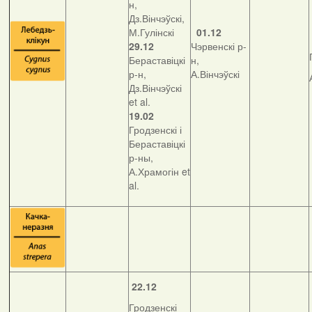
н,
Дз.Вінчэўскі,
М.Гулінскі
01.12
29.12
Чэрвенскі р-
Бераставіцкі
н,
р-н,
А.Вінчэўскі
Дз.Вінчэўскі
et al.
19.02
Гродзенскі і
Бераставіцкі
р-ны,
А.Храмогін et
al.
22.12
Гродзенскі