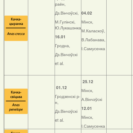
раён,
Дз.Вінчэўскі,
04.02
М.Гулінскі,
Мінск,
Ю.Лукашэнка
М.Каласкоў,
16.01
В.Лабанава,
Гродна,
І.Самусенка
Дз.Вінчэўскі
et al.
25.12
01.12
Мінск,
Гродзенскі р-
А.Вінчэўскі
н,
12.01
Дз.Вінчэўскі
Мінск,
et al.
І.Самусенка