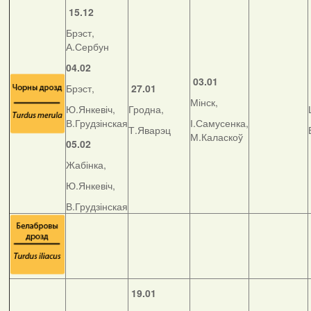
15.12
Брэст,
А.Сербун
04.02
03.01
Брэст,
27.01
Мінск,
Ю.Янкевіч,
Гродна,
В.Грудзінская
І.Самусенка,
Т.Яварэц
М.Каласкоў
05.02
Жабінка,
Ю.Янкевіч,
В.Грудзінская
19.01