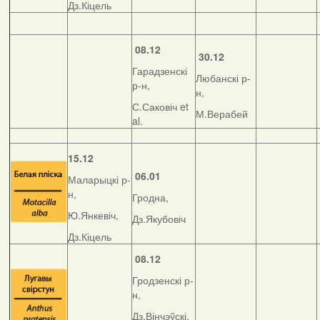
Дз.Кіцель
08.12
30.12
Гарадзенскі
Любанскі р-
р-н,
н,
С.Саковіч et
М.Верабей
al.
15.12
06.01
Маларыцкі р-
н,
Гродна,
Ю.Янкевіч,
Дз.Якубовіч
Дз.Кіцель
08.12
Гродзенскі р-
н,
Дз.Вінчэўскі,