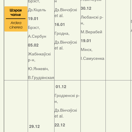
Брэст,
н
30.12
Дз.Кіцель
Дз.Вінчэўскі
et al.
Любанскі р-
19.01
н,
16.01
Брэст,
М.Верабей
Гродна,
А.Сербун
19.01
Дз.Вінчэўскі
05.02
et al.
Мінск,
Жабінкаўскі
І.Самусенка
р-н,
Ю.Янкевіч,
В.Грудзінская
01.12
Гродзенскі р-
н,
Дз.Вінчэўскі
et al.
22.12
29.12