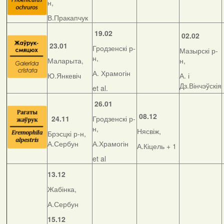
н,
В.Пракапчук
19.02
02.02
23.01
Гродзенскі р-
Мазырскі р-
н,
Маларыта,
н,
А. Храмогін
Ю.Янкевіч
А. і
Дз.Вінчэўскія
et al.
26.01
08.12
24.11
Гродзенскі р-
н,
Нясвіж,
Брэсцкі р-н,
А.Сербун
А.Храмогін
А.Кіцель + 1
et al
13.12
Жабінка,
А.Сербун
15.12