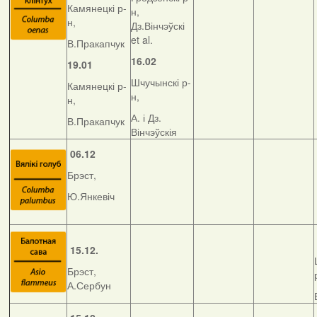
Камянецкі р-
н,
н,
Дз.Вінчэўскі
et al.
В.Пракапчук
16.02
19.01
Шчучынскі р-
Камянецкі р-
н,
н,
А. і Дз.
В.Пракапчук
Вінчэўскія
06.12
Брэст,
Ю.Янкевіч
15.12.
Брэст,
А.Сербун