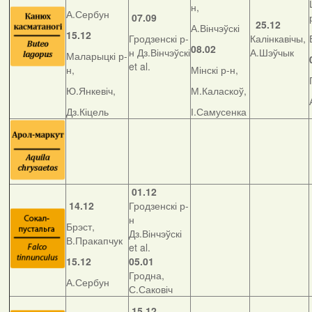
н,
А.Сербун
07.09
25.12
А.Вінчэўскі
15.12
Гродзенскі р-
Калінкавічы,
08.02
н Дз.Вінчэўскі
А.Шэўчык
Маларыцкі р-
et al.
н,
Мінскі р-н,
Ю.Янкевіч,
М.Каласкоў,
Дз.Кіцель
І.Самусенка
01.12
14.12
Гродзенскі р-
н
Брэст,
Дз.Вінчэўскі
В.Пракапчук
et al.
15.12
05.01
Гродна,
А.Сербун
С.Саковіч
15.12