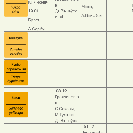
Ю.Янкевіч
н
Мінск,
19.01
Дз.Вінчэўскі
А.Вінчэўскі
et al.
Брэст,
А.Сербун
08.12
Гродзенскі р-
н,
С.Саковіч,
М.Гулінскі,
Дз.Вінчэўскі
01.12
Чэрвенскі р-