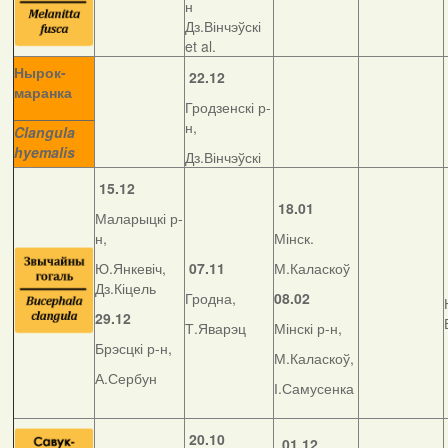
н
Дз.Вінчэўскі
et al.
Нырок-
22.12
маранка
Гродзенскі р-
__________
н,
Clangula
hyemalis
Дз.Вінчэўскі
15.12
18.01
Маларыцкі р-
н,
Мінск.
Ю.Янкевіч,
07.11
М.Каласкоў
Дз.Кіцель
Гродна,
08.02
29.12
Т.Яварэц
Мінскі р-н,
Брэсцкі р-н,
М.Каласкоў,
А.Сербун
І.Самусенка
20.10
01.12