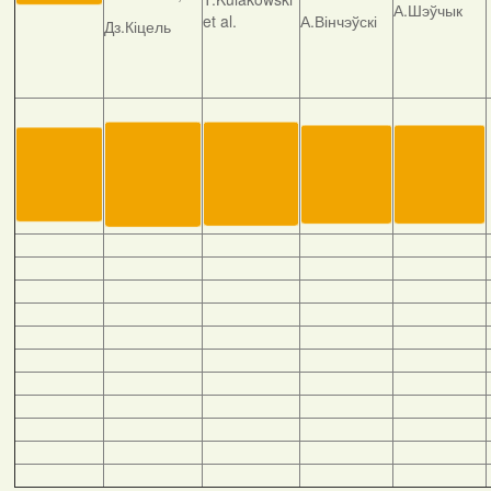
А.Шэўчык
et al.
А.Вінчэўскі
Дз.Кіцель