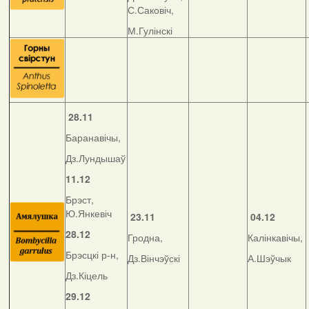
С.Саковіч,
М.Гулінскі
28.11
Баранавічы,
Дз.Лундышаў
11.12
Брэст,
Ю.Янкевіч
23
.11
04.12
28.12
Гродна,
Калінкавічы,
Брэсцкі р-н,
Дз.Вінчэўскі
А.Шэўчык
Дз.Кіцель
29.12