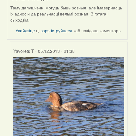
Таму дапушчэнні могуць быць розныя, але імавернасць
іх адносін да рэальнасці вельмі розная. З гэтага і
сыходзім.
Увайдзіце
ці
зарэгіструйцеся
каб пакідаць каментары.
Yavorets T
- 05.12.2013 - 21:38
In
reply
to
by
Harrier