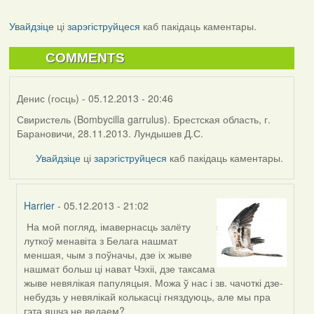
Увайдзіце
ці
зарэгіструйцеся
каб пакідаць каментары.
COMMENTS
Денис (госць)
- 05.12.2013 - 20:46
Свиристель (Bombycilla garrulus). Брестская область, г.
Барановичи, 28.11.2013. Лундышев Д.С.
Увайдзіце
ці
зарэгіструйцеся
каб пакідаць каментары.
Harrier
- 05.12.2013 - 21:02
На мой погляд, імавернасць залёту
In
луткоў менавіта з Белага нашмат
reply
меншая, чым з поўначы, дзе іх жыве
to
нашмат больш ці нават Чэхіі, дзе таксама
by
жыве невялікая папуляцыя. Можа ў нас і зв. чачоткі дзе-
Денис
небудзь у невялікай колькасці гняздуюць, але мы пра
(госць)
гэта яшчэ не ведаем?