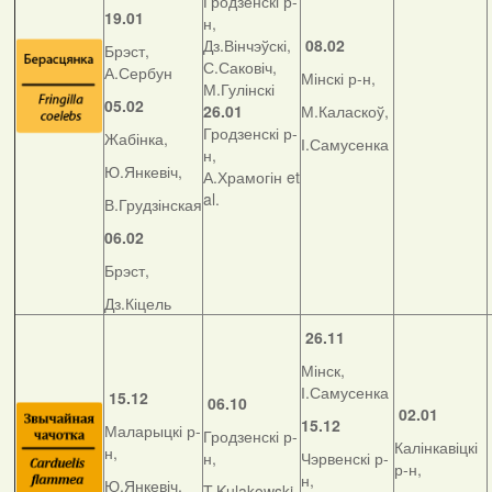
Гродзенскі р-
19.01
н,
Дз.Вінчэўскі,
08.02
Брэст,
С.Саковіч,
А.Сербун
Мінскі р-н,
М.Гулінскі
05.02
26.01
М.Каласкоў,
Гродзенскі р-
Жабінка,
І.Самусенка
н,
Ю.Янкевіч,
А.Храмогін et
al.
В.Грудзінская
06.02
Брэст,
Дз.Кіцель
26.11
Мінск,
І.Самусенка
15.12
06.10
02.01
15.12
Маларыцкі р-
Гродзенскі р-
Калінкавіцкі
н,
н,
Чэрвенскі р-
р-н,
н,
Ю.Янкевіч,
T.Kulakowski