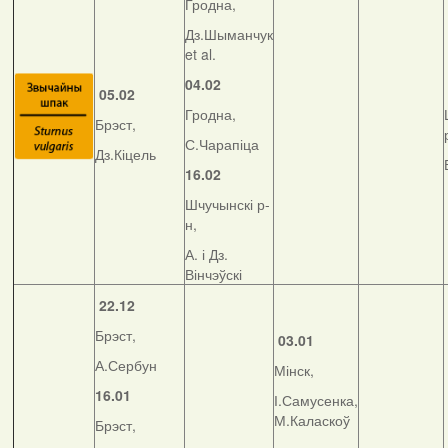
Гродна,
Дз.Шыманчук
et al.
04.02
05.02
Гродна,
Брэст,
С.Чарапіца
Дз.Кіцель
16.02
Шчучынскі р-
н,
А. і Дз.
Вінчэўскі
22.12
Брэст,
03.01
А.Сербун
Мінск,
16.01
І.Самусенка,
М.Каласкоў
Брэст,