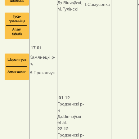
Дз.Вінчэўскі,
І.Самусенка
М.Гулінскі
17.01
Камянецкі р-
н,
В.Пракапчук
01.12
Гродзенскі р-
н
Дз.Вінчэўскі
et al.
22.12
Гродзенскі р-