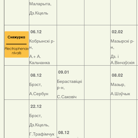
Маларыта,
Дз.Кіцель
06.12
02.02
Кобрынскі р-
Мазырскі р-
н,
н,
А.+ А.
Дз. і
Кальчанка
А.Вінчэўскія
09.01
08.12
08.02
Бераставіцкі
Брэст,
Мазыр,
р-н,
А.Сербун
А.Шэўчык
С.Саковіч
22.12
Брэст,
Дз.Кіцель,
08.12
Г.Трафімчук