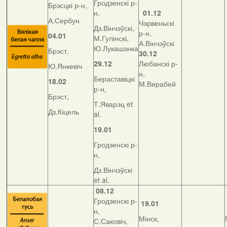
Гродзенскі р-
Брэсцкі р-н,
н,
01.12
А.Сербун
Чэрвеньскі
Дз.Вінчэўскі,
р-н,
04.01
М.Гулінскі,
А.Вінчэўскі
Ю.Лукашэнка
Брэст,
30.12
29.12
Любанскі р-
Ю.Янкевіч
н,
Бераставіцкі
18.02
М.Верабей
р-н,
Брэст,
Т.Яварэц et
Дз.Кіцель
al.
19.01
Гродзенскі р-
н,
Дз.Вінчэўскі
et al.
08.12
Гродзенскі р-
19.01
н,
Мінск,
С.Саковіч,