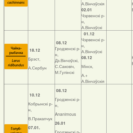
А.Вінчэўскія
02.01
Чэрвенскі р-
н,
А.Вінчэўскі
01.12
Чэрвенскі р-
08.12
н,
Гродзенскі р-
18.12
А.Вінчэўскі
н,
08.12
Брэст,
Дз.Вінчэўскі,
С.Саковіч,
Мінск,
А.Сербун
М.Гулінскі
А.+
А.Вінчэўскія
08.12
10.12
Гродзенскі р-
Кобрынскі р-
н,
н,
Ananimous
В.Пракапчук
26.01
07.01.
Гродзенскі р-