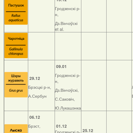
Гродзенскі р-
н,
Дз.Вінчэўскі
et al.
09.01
Гродзенскі р-
29.12
н,
Брэсцкі р-н,
Дз.Вінчэўскі,
А.Сербун
С.Саковіч,
Ю.Лукашэнка
06.12
Брэст,
01.12
25.12
Гродзенскі р-