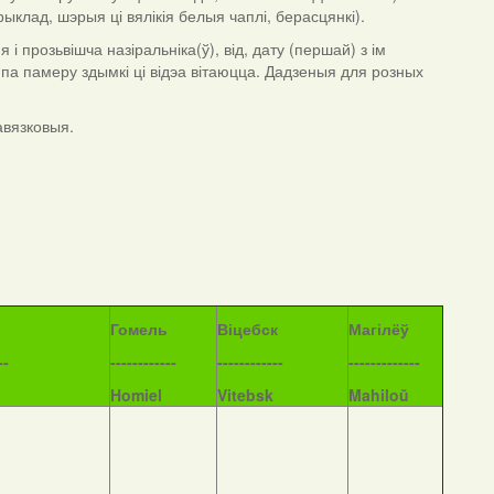
рыклад, шэрыя ці вялікія белыя чаплі, берасцянкі).
 прозьвішча назіральніка(ў), від, дату (першай) з ім
я па памеру здымкі ці відэа вітаюцца. Дадзеныя для розных
авязковыя.
Гомель
Віцебск
Магілёў
--
------------
------------
-------------
Homiel
Vitebsk
Mahiloŭ