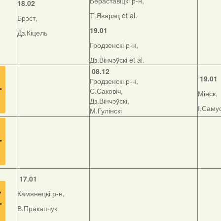
Бераставіцкі р-н,
18.02
Т.Яварэц et al.
Брэст,
19.01
Дз.Кіцель
Гродзенскі р-н,
Дз.Вінчэўскі et al.
08.12
19.01
Гродзенскі р-н,
С.Саковіч,
Мінск,
Дз.Вінчэўскі,
І.Саму
М.Гулінскі
17.01
Камянецкі р-н,
В.Пракапчук