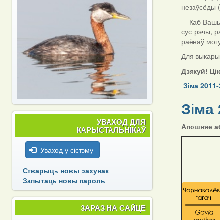
незаўсёды (
Каб Вашы да
сустрэчы, р
раёнаў мог
Для выкарыс
Дзякуй! Ці
Зіма 2011-
Зіма 
УВАХОД ДЛЯ
Апошняе аб
КАРЫСТАЛЬНІКАЎ
Уваход у сістэму
Стварыць новы рахунак
Запытаць новы пароль
ЗАРАЗ НА САЙЦЕ