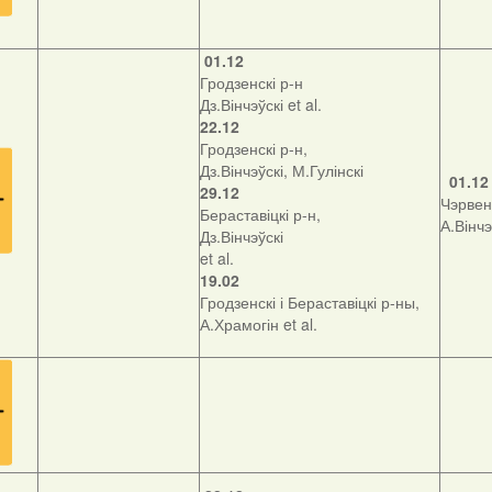
01.12
Гродзенскі р-н
Дз.Вінчэўскі et al.
22.12
Гродзенскі р-н,
Дз.Вінчэўскі, М.Гулінскі
01.12
29.12
Чэрвенс
Бераставіцкі р-н,
А.Вінчэ
Дз.Вінчэўскі
et al.
19.02
Гродзенскі і Бераставіцкі р-ны,
А.Храмогін et al.