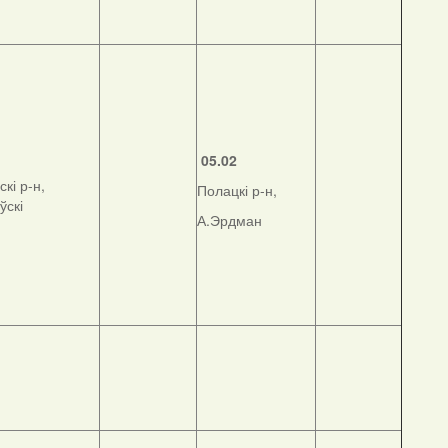
05.02
кі р-н,
Полацкі р-н,
ўскі
А.Эрдман