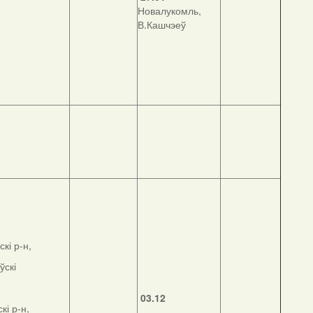
Новалукомль,
В.Кашчэеў
кі р-н,
ўскі
03.12
кі р-н,