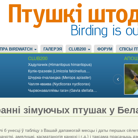
ПРА BIRDWATCH
ГАЛЕРЭЯ
CLUB200
ФОРУМ
СПІСЫ П
CLUB200
АПОШ
Хадулачнік (Himantopus himantopus)
Кулік-гразевік (Limicola falcinellus…
Шчурка-пчалаедка (Merops apiaster)
Чапля-кваква (Nycticorax nycticorax)
Чырвонаваллёвы гагач (Gavia stellata…
ранні зімуючых птушак у Бела
 унесці ў табліцу з Вашай дапамогай месцы і даты першых сёлетн
чачоткі, амялушкі, касматаногія канюхі і г.д.) і таксама прасачыць д