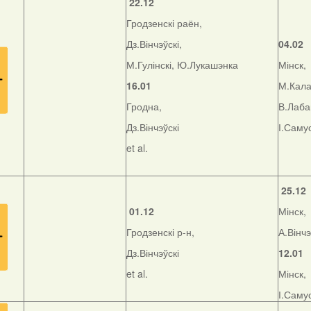
22.12
Гродзенскі раён,
Дз.Вінчэўскі,
04.02
М.Гулінскі, Ю.Лукашэнка
Мінск,
16.01
М.Кала
Гродна,
В.Лаба
Дз.Вінчэўскі
І.Саму
et al.
25.12
01.12
Мінск,
Гродзенскі р-н,
А.Вінчэ
Дз.Вінчэўскі
12.01
et al.
Мінск,
І.Саму