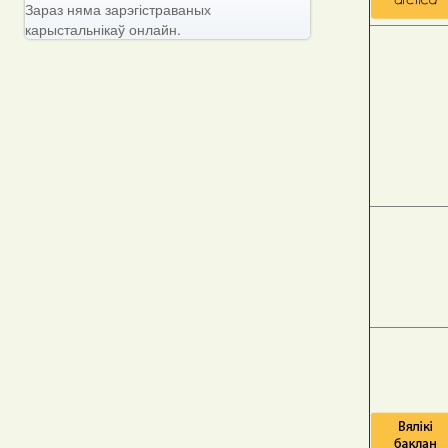
Зараз няма зарэгістраваных
карыстальнікаў онлайн.