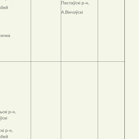
Пастаўскі р-н,
абей
А.Вінчэўскі
сенка
скі р-н,
ўскі
кі р-н,
абей