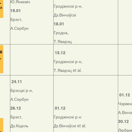
Ю.Янкевіч
Гродзенскі р-н,
19.01
Дз.Вінчэўскі
Брэст,
18.01
А.Сербун
Гродна,
Т.Яварэц
15.12
Гродзенскі р-н,
Т.Яварэц et al.
24.11
Брэсцкі р-н,
01.12
А.Сербун
Чэрвенс
28.12
01.12
А.Вінчэ
Брэст,
Гродзенскі р-н
30.12
Дз.Кіцель
Дз.Вінчэўскі et al.
Любанс