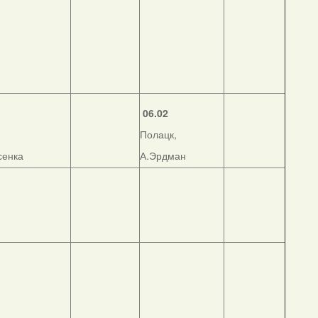
06.02
Полацк,
сенка
А.Эрдман