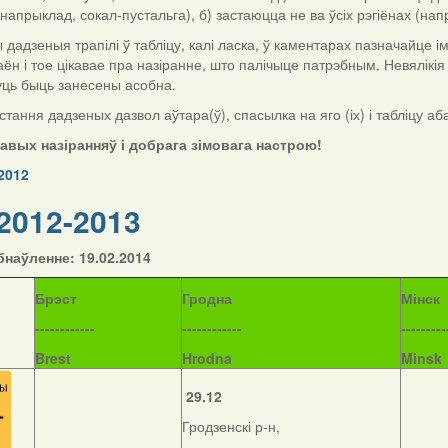
напрыклад, сокал-пустальга), б) застаюцца не ва ўсіх рэгіёнах (нап
дзеныя трапілі ў табліцу, калі ласка, ў каментарах пазначайце імя і
аён і тое цікавае пра назіранне, што палічыце патрэбным. Невялікі
уць быць занесены асобна.
тання дадзеных дазвол аўтара(ў), спасылка на яго (іх) і табліцу аб
кавых назіранняў і добрага зімовага настрою!
2012
2012-2013
наўленне: 19.02.2014
Б
рэст
Гродна
Мінск
------------
------------
---------
Brest
Hrodna
Minsk
29.12
Гродзенскі р-н,