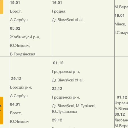
19.01
16.01
М.Вер
Брэст,
Гродна,
19.01
А.Сербун
Дз.Вінчэўскі et al.
Мінск,
05.02
І.Саму
Жабінкаўскі р-н,
Ю.Янкевіч,
В.Грудзінская
01.12
Гродзенскі р-н,
29.12
Дз.Вінчэўскі et al.
Брэсцкі р-н,
22.12
А.Сербун
Гродзенскі р-н,
01.12
Чэрвень
04.01
Дз.Вінчэўскі, М.Гулінскі,
А.Вінчэ
Ю.Лукашэнка
Брэст,
30.12
29.12
Любанс
Ю.Янкевіч
М.Вер