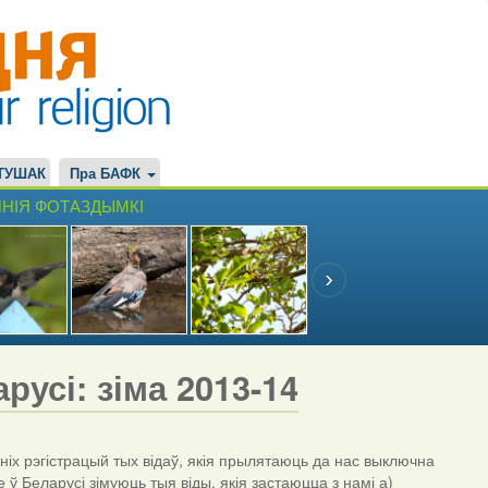
ТУШАК
Пра БАФК
НІЯ ФОТАЗДЫМКІ
русі: зіма 2013-14
іх рэгістрацый тых відаў, якія прылятаюць да нас выключна
зе ў Беларусі зімуюць тыя віды, якія застаюцца з намі а)