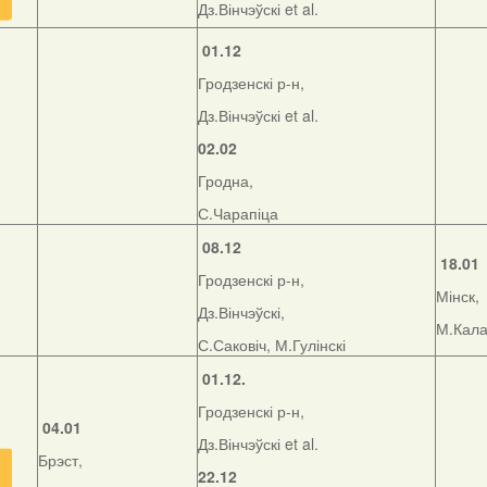
Дз.Вінчэўскі et al.
01.12
Гродзенскі р-н,
Дз.Вінчэўскі et al.
02.02
Гродна,
С.Чарапіца
08.12
18.01
Гродзенскі р-н,
Мінск,
Дз.Вінчэўскі,
М.Кала
С.Саковіч, М.Гулінскі
01.12.
Гродзенскі р-н,
04.01
Дз.Вінчэўскі et al.
Брэст,
22.12