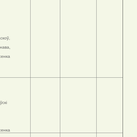
скоў,
нава,
сенка
ўскі
сенка