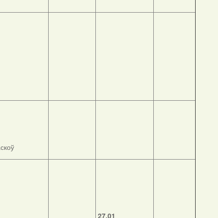
скоў
27.01