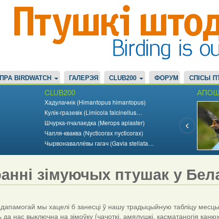
ПРА BIRDWATCH
ГАЛЕРЭЯ
CLUB200
ФОРУМ
СПІСЫ П
CLUB200
АПОШ
Хадулачнік (Himantopus himantopus)
Кулік-гразевік (Limicola falcinellus…
Шчурка-пчалаедка (Merops apiaster)
Чапля-кваква (Nycticorax nycticorax)
Чырвонаваллёвы гагач (Gavia stellata…
ранні зімуючых птушак у Бела
памогай мы хацелі б занесці ў нашу традыцыйную табліцу месцы і 
да нас выключна на зімоўку (чачоткі, амялушкі, касматаногія канюхі 