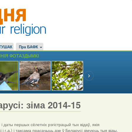
ТУШАК
Пра БАФК
НІЯ ФОТАЗДЫМКІ
русі: зіма 2014-15
даты першых сёлетніх рэгістрацый тых відаў, якія
і г.д.) і таксама прасачыць дзе ў Беларусі зімуюць тыя віды,