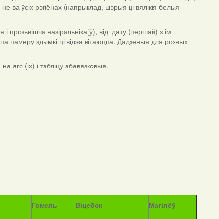
 не ва ўсіх рэгіёнах (напрыклад, шэрыя ці вялікія белыя
 прозьвішча назіральніка(ў), від, дату (першай) з ім
я па памеру здымкі ці відэа вітаюцца. Дадзеныя для розных
а яго (іх) і табліцу абавязковыя.
Гомель
Віцебск
Магілёў