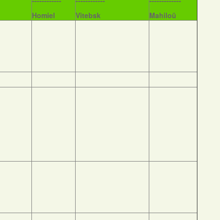
------------
------------
-------------
Homiel
Vitebsk
Mahiloŭ