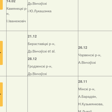
14.02
Дз.Вінчэўскі
Камянецкі р-
і Ю.Лукашэнка
н,
І.Іванюковіч
21.12
Бераставіцкі р-н,
26.12
Дз.Вінчэўскі et al.
Чэрвенскі р-н,
28.12
А.Вінчэўскі
Гродзенскі р-н,
Дз.Вінчэўскі
28.11
Мінскі р-н,
А.Барадзін,
Н.Кузьмянкова,
М.Львоў