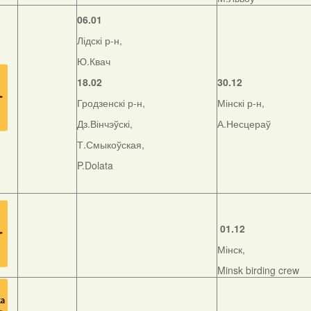
06.01
Лідскі р-н,
Ю.Квач
18.02
30.12
Гродзенскі р-н,
Мінскі р-н,
Дз.Вінчэўскі,
А.Несцераў
Т.Смыкоўская,
P.Dolata
01.12
Мінск,
Minsk birding crew