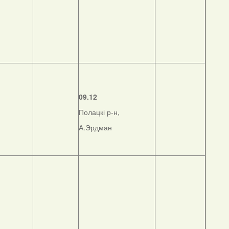
09.12
Полацкі р-н,
А.Эрдман