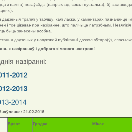
цца з намі а) незаўсёды (напрыклад, сокал-пустальга), б) застаюцца
цянкі).
дзеныя трапілі ў табліцу, калі ласка, ў каментарах пазначайце імя і
аён і тое цікавае пра назіранне, што палічыце патрэбным. Невялікі
уць быць занесены асобна.
тання дадзеных у навуковай публікацыі дазвол аўтара(ў), спасылка н
кавых назіранняў і добрага зімовага настрою!
днія назіранні:
011-2012
012-2013
013-2014
наўленне: 21.02.2015
Б
рэст
Гродна
Мінск