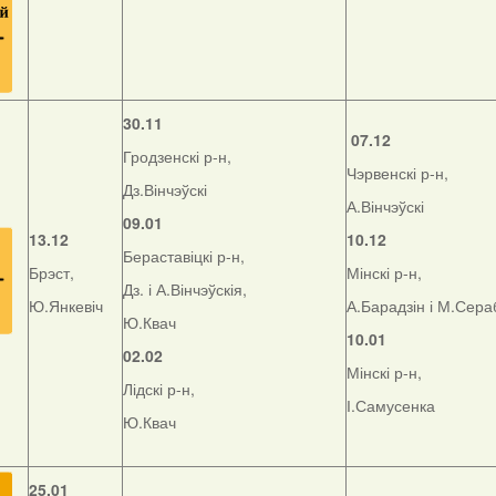
30.11
07.12
Гродзенскі р-н,
Чэрвенскі р-н,
Дз.Вінчэўскі
А.Вінчэўскі
09.01
13.12
10.12
Бераставіцкі р-н,
Брэст,
Мінскі р-н,
Дз. і А.Вінчэўскія,
Ю.Янкевіч
А.Барадзін і М.Сер
Ю.Квач
10.01
02.02
Мінскі р-н,
Лідскі р-н,
І.Самусенка
Ю.Квач
25.01