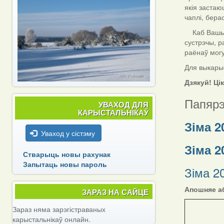
якія застаю
чаплі, берас
Каб Вашы да
сустрэчы, р
раёнаў мог
Для выкарыс
Дзякуй! Ці
Папярэ
УВАХОД ДЛЯ
КАРЫСТАЛЬНІКАЎ
Зіма 2
Уваход у сістэму
Зіма 2
Стварыць новы рахунак
Запытаць новы пароль
Зіма 2
Апошняе аб
ЗАРАЗ НА САЙЦЕ
Зараз няма зарэгістраваных
карыстальнікаў онлайн.