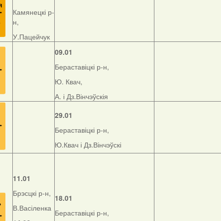
Камянецкі р-
н,
У.Пацейчук
09.01
Бераставіцкі р-н,
Ю. Квач,
А. і Дз.Вінчэўскія
29.01
Бераставіцкі р-н,
Ю.Квач і Дз.Вінчэўскі
11.01
Брэсцкі р-н,
18.01
В.Васіленка
Бераставіцкі р-н,