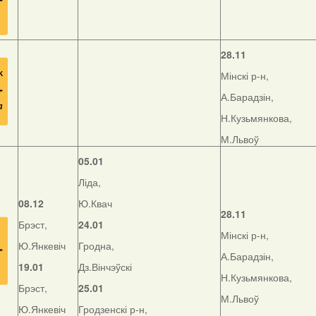
28.11
Мінскі р-н,
А.Барадзін,
Н.Кузьмянкова,
М.Львоў
05.01
Ліда,
08.12
Ю.Квач
28.11
Брэст,
24.01
Мінскі р-н,
Ю.Янкевіч
Гродна,
А.Барадзін,
19.01
Дз.Вінчэўскі
Н.Кузьмянкова,
Брэст,
25.01
М.Львоў
Ю.Янкевіч
Гродзенскі р-н,