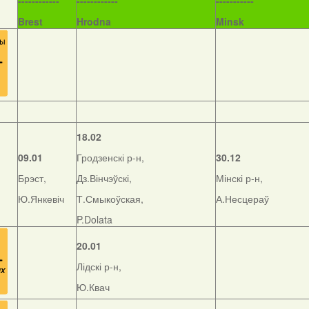
------------
------------
-----------
Brest
Hrodna
Minsk
18.02
09.01
Гродзенскі р-н,
30.12
Брэст,
Дз.Вінчэўскі,
Мінскі р-н,
Ю.Янкевіч
Т.Смыкоўская,
А.Несцераў
P.Dolata
20.01
Лідскі р-н,
Ю.Квач