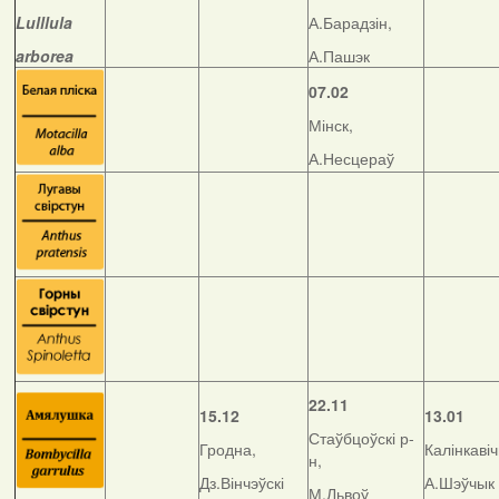
Lulllula
А.Барадзін,
arborea
А.Пашэк
07.02
Мінск,
А.Несцераў
22.11
15.12
13.01
Стаўбцоўскі р-
Гродна,
Калінкавіч
н,
Дз.Вінчэўскі
А.Шэўчык
М.Львоў