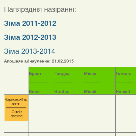
Папярэднія назіранні:
Зіма 2011-2012
Зіма 2012-2013
Зіма 2013-2014
Апошняе абнаўленне: 21.02.2015
Б
рэст
Гродна
Мінск
Гомель
------------
------------
-----------
------------
Brest
Hrodna
Minsk
Homiel