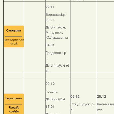
22.11.
Бераставіцкі
раён,
Дз.Вінчэўскі,
М.Гулінскі,
Ю.Лукашэнка
04.01
Гродзенскі р-
н,
Дз.Вінчэўскі et
al.
09.12
Гродна,
06.12
28.12
Дз.Вінчэўскі
Стаўбцоўскі р-
Калінкавіц
15.01
н,
р-н,