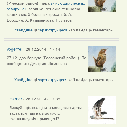
(Минский район): пара
зимующих лесных
завирушек
, зарянка, пеночка-теньковка,
крапивник, 5 больших крохалей. А.
Бородин, А. Кузьменкова, Н. Львов
Увайдзіце
ці
зарэгіструйцеся
каб пакідаць каментары.
vogelfrei
- 28.12.2014 - 17:14
27.12, два беркута (Россонский район). По
сообщению Дмитрия Шамовича
Увайдзіце
ці
зарэгіструйцеся
каб пакідаць каментары.
Harrier
- 28.12.2014 - 17:35
Дзякуй - цікава, ці гэта мясцовыя арлы
In
засталіся там на зімоўку, ці
reply
скандынаўскія прыляцелі?
to