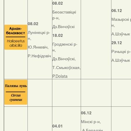
08.02
06.12
Беоаставіцкі
р-н,
Мазырскі 
08.02
н,
Дз.Вінчэўскі
Лунінецкі р-
А.Шэўчык
18.02
н,
29.12
Гродзенскі р-
Ю.Янкевіч,
н,
Рэчыцкі р-
Р.Нефідовіч
Дз.Вінчэўскі,
А.Шэўчык
Т.Смыкоўская,
P.Dolata
06.12
Мінскі р-н,
04.01
А.Барадзін,