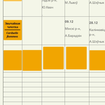
Лідскі р-н,
М.Львоў
А.Шэўчык
Ю.Квач
.
09.12
28.12
Мінскі р-н,
Калінкавіц
р-н,
А.Барадзін
А.Шэўчык