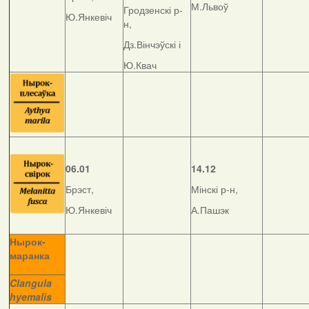
М.Львоў
Гродзенскі р-
Ю.Янкевіч
н,
Дз.Вінчэўскі і
Ю.Квач
06.01
14.12
Брэст,
Мінскі р-н,
Ю.Янкевіч
А.Пашэк
Нырок-
маранка
__________
Clangula
hyemalis