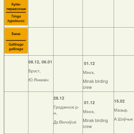
08.12, 06.01
01.12
Брэст,
Мінск,
Ю.Янкевіч
Minsk birding
crew
28.12
15.02
01.12
Гродзенскі р-
Мазыр,
Мінск,
н,
А.Шэўчык
Minsk birding
Дз.Вінчэўскі
crew