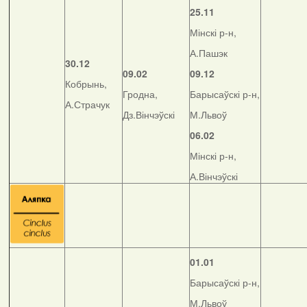
25.11
Мінскі р-н,
А.Пашэк
30.12
09.02
09.12
Кобрынь,
Гродна,
Барысаўскі р-н,
А.Страчук
Дз.Вінчэўскі
М.Львоў
06.02
Мінскі р-н,
А.Вінчэўскі
01.01
Барысаўскі р-н,
М.Львоў