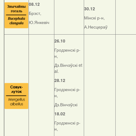
08.12
30.12
Брэст,
Мінскі р-н,
Ю.Янкевіч
А.Несцераў
26.10
Гродзенскі р-
н,
Дз.Вінчэўскі et
al.
28.12
Гродзенскі р-
н,
Дз.Вінчэўскі
18.02
Гродзенскі р-
н,