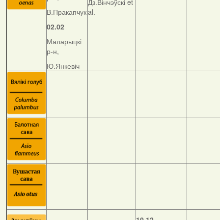
Дз.Вінчэўскі et
В.Пракапчук
al.
02.02
Маларыцкі
р-н,
Ю.Янкевіч
10.12