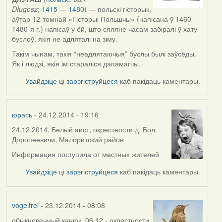
Długosz
;
1415
—
1480
) — польскі гісторык,
аўтар 12-томнай «Гісторыі Польшчы» (напісана ў 1460-
1480-я г.) напісаў у ёй, што сяляне часам забіралі ў хату
буслоў, якія не адляталі на зіму.
Такім чынам, такія “неадлятаючыя” буслы былі заўсёды.
Як і людзі, якія ім стараліся дапамагчы.
Увайдзіце
ці
зарэгіструйцеся
каб пакідаць каментары.
юрась
- 24.12.2014 - 19:16
24.12.2014, Белый аист, окрестности д. Бол.
Доропеевичи, Малоритский район
Информация поступила от местных жителей
Увайдзіце
ці
зарэгіструйцеся
каб пакідаць каментары.
vogelfrei
- 23.12.2014 - 08:08
обыкновенный канюк. 06.12 - окрестности