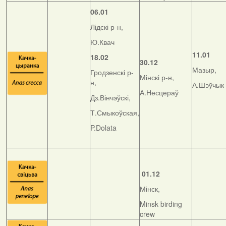
06.01
Лідскі р-н,
Ю.Квач
11.01
18.02
30.12
Мазыр,
Гродзенскі р-
Мінскі р-н,
н,
А.Шэўчык
А.Несцераў
Дз.Вінчэўскі,
Т.Смыкоўская,
P.Dolata
01.12
Мінск,
Minsk birding
crew