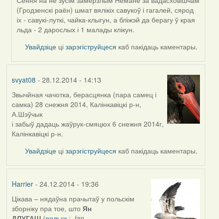
by
Сёння на не зусім замёрзлым Нёмане за вадасховішчам
vogelfrei
(Гродзенскі раён) шмат вялікіх савукоў і гагалей, сярод
іх - савукі-луткі, чайка-клыгун, а бліжэй да берагу ў края
льда - 2 дарослых і 1 малады клікун.
Увайдзіце
ці
зарэгіструйцеся
каб пакідаць каментары.
svyat08
- 28.12.2014 - 14:13
Звычйная чачотка, берасцянка (пара самец і
самка) 28 снежня 2014, Калінкавіцкі р-н,
А.Шэўчык
і забыў дадаць жаўрук-смяцюх 6 снежня 2014г,
Калінкавіцкі р-н.
Увайдзіце
ці
зарэгіструйцеся
каб пакідаць каментары.
Harrier
- 24.12.2014 - 19:36
Цікава – нядаўна прачытаў у польскім
зборніку пра тое, што
Ян
ДЛУГАШ
(
польск.
:
Jan