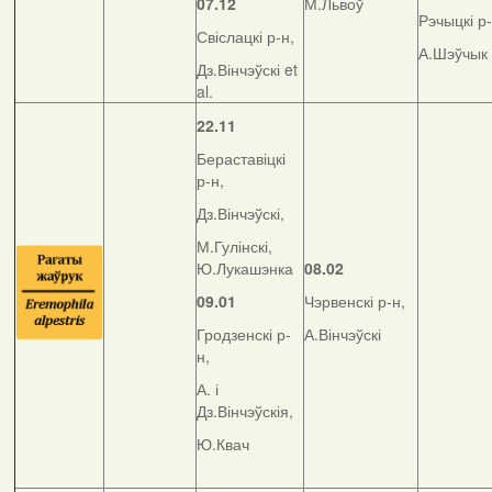
07.12
М.Львоў
Рэчыцкі р-
Свіслацкі р-н,
А.Шэўчык
Дз.Вінчэўскі et
al.
22.11
Бераставіцкі
р-н,
Дз.Вінчэўскі,
М.Гулінскі,
Ю.Лукашэнка
08.02
09.01
Чэрвенскі р-н,
Гродзенскі р-
А.Вінчэўскі
н,
А. і
Дз.Вінчэўскія,
Ю.Квач