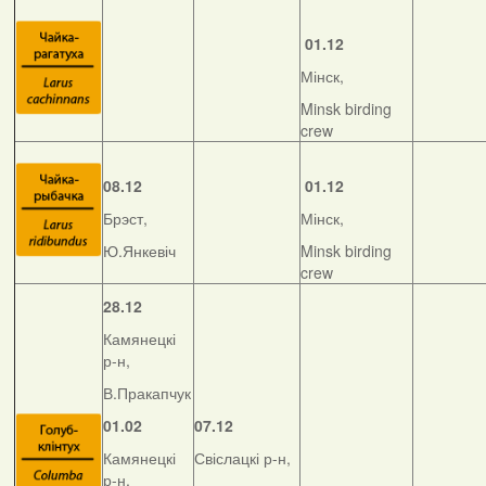
01.12
Мінск,
Minsk birding
crew
08.12
01.12
Брэст,
Мінск,
Ю.Янкевіч
Minsk birding
crew
28.12
Камянецкі
р-н,
В.Пракапчук
01.02
07.12
Камянецкі
Свіслацкі р-н,
р-н,