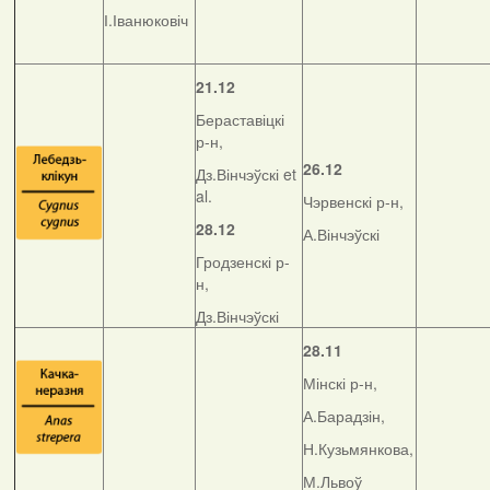
І.Іванюковіч
21.12
Бераставіцкі
р-н,
26.12
Дз.Вінчэўскі et
al.
Чэрвенскі р-н,
28.12
А.Вінчэўскі
Гродзенскі р-
н,
Дз.Вінчэўскі
28.11
Мінскі р-н,
А.Барадзін,
Н.Кузьмянкова,
М.Львоў