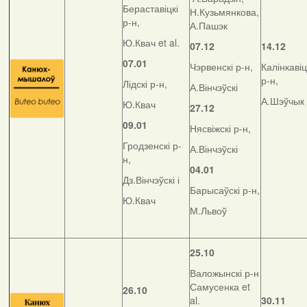
Бераставіцкі
Н.Кузьмянкова,
р-н,
А.Пашэк
Ю.Квач et al.
07.12
14.12
07.01
Чэрвенскі р-н,
Калінкавіц
р-н,
Лідскі р-н,
А.Вінчэўскі
А.Шэўчык
Ю.Квач
27.12
09.01
Нясвіжскі р-н,
Гродзенскі р-
А.Вінчэўскі
н,
04.01
Дз.Вінчэўскі і
Барысаўскі р-н,
Ю.Квач
М.Львоў
25.10
Валожынскі р-н
Самусенка et
26.10
al.
30.11