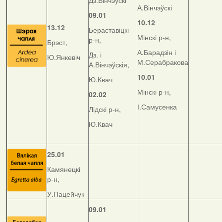
Дз.Вінчэўскі
А.Вінчэўскі
09.01
10.12
13.12
Бераставіцкі
Мінскі р-н,
р-н,
Брэст,
А.Барадзін і
Дз. і
Ю.Янкевіч
М.Серабракова
А.Вінчэўскія,
10.01
Ю.Квач
Мінскі р-н,
02.02
І.Самусенка
Лідскі р-н,
Ю.Квач
25.01
Камянецкі
р-н,
У.Пацейчук
09.01