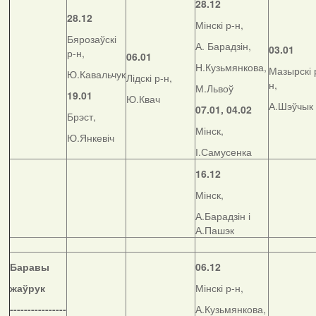
28.12
28.12
Мінскі р-н,
Бярозаўскі
А. Барадзін,
03.01
р-н,
06.01
Н.Кузьмянкова,
Мазырскі 
Ю.Кавальчук
Лідскі р-н,
н,
М.Львоў
19.01
Ю.Квач
А.Шэўчык
07.01, 04.02
Брэст,
Мінск,
Ю.Янкевіч
І.Самусенка
16.12
Мінск,
А.Барадзін і
А.Пашэк
Баравы
06.12
жаўрук
Мінскі р-н,
----------------
А.Кузьмянкова,