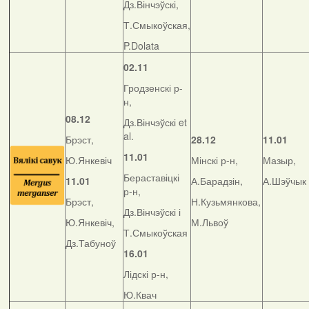
Дз.Вінчэўскі,
Т.Смыкоўская,
P.Dolata
02.11
Гродзенскі р-
н,
08.12
Дз.Вінчэўскі et
al.
Брэст,
28.12
11.01
11.01
Ю.Янкевіч
Мінскі р-н,
Мазыр,
Бераставіцкі
11.01
А.Барадзін,
А.Шэўчык
р-н,
Брэст,
Н.Кузьмянкова,
Дз.Вінчэўскі і
Ю.Янкевіч,
М.Львоў
Т.Смыкоўская
Дз.Табуноў
16.01
Лідскі р-н,
Ю.Квач