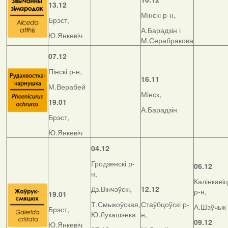
13.12
Мінскі р-н,
Брэст,
А.Барадзін і
Ю.Янкевіч
М.Серабракова
07.12
Пінскі р-н,
16.11
М.Верабей
Мінск,
19.01
А.Барадзін
Брэст,
Ю.Янкевіч
04.12
Гродзенскі р-
06.12
н,
Калінкавіц
Дз.Вінчэўскі,
12.12
р-н,
19.01
Т.Смыкоўская,
Стаўбцоўскі р-
А.Шэўчык
Брэст,
Ю.Лукашэнка
н,
09.12
Ю.Янкевіч