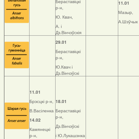
Бераставіцкі
11.01
р-н,
Мазыр,
Ю. Квач,
А.Шэўчык
А. і
Дз.Вінчэўскія
29.01
Бераставіцкі
р-н,
Ю.Квач і
Дз.Вінчэўскі
11.01
Брэсцкі р-н,
18.01
В.Васіленка
Бераставіцкі
р-н,
14.02
Дз.Вінчэўскі
Камянецкі
р-н,
і Ю.Лукашэнка