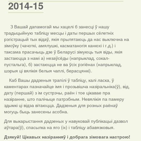
2014-15
З Вашай дапамогай мы хацелі б занесці ў нашу
традыцыйную табліцу месцы і даты першых сёлетніх
рэгістрацый тых відаў, якія прылятаюць да нас выключна на
зімоўку (чачоткі, амялушкі, касматаногія канюхі і г.д.) і
таксама прасачыць дзе ў Беларусі зімуюць тыя віды, якія
застаюцца з намі а) незаўсёды (напрыклад, сокал-
пустальга), б) застаюцца не ва ўсіх рэгіёнах (напрыклад,
шэрыя ці вялікія белыя чаплі, берасцянкі).
Каб Вашы дадзеныя трапілі ў табліцу, калі ласка, ў
каментарах пазначайце імя і прозьвішча назіральніка(ў), від,
дату (першай) з ім сустрэчы, раён і тое цікавае пра
назіранне, што палічыце патрэбным. Невялікія па памеру
здымкі ці відэа вітаюцца. Дадзеныя для розных раёнаў
могуць быць занесены асобна.
Для выкарыстання дадзеных у навуковай публікацыі дазвол
аўтара(ў), спасылка на яго (іх) і табліцу абавязковыя.
Дзякуй! Цікавых назіранняў і добрага зімовага настрою!