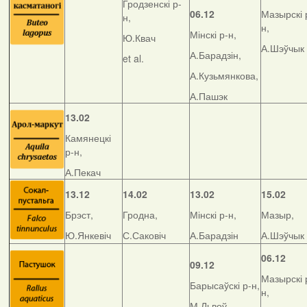
Гродзенскі р-
06.12
Мазырскі 
н,
н,
Мінскі р-н,
Ю.Квач
А.Шэўчык
А.Барадзін,
et al.
А.Кузьмянкова,
А.Пашэк
13.02
Камянецкі
р-н,
А.Пекач
13.12
14.02
13.02
15.02
Брэст,
Гродна,
Мінскі р-н,
Мазыр,
Ю.Янкевіч
С.Саковіч
А.Барадзін
А.Шэўчык
06.12
09.12
Мазырскі 
Барысаўскі р-н,
н,
М.Львоў