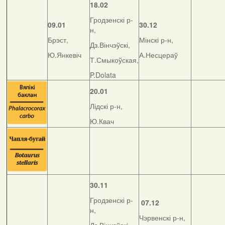
18.02
Гродзенскі р-
09.01
30.12
н,
Брэст,
Мінскі р-н,
Дз.Вінчэўскі,
Ю.Янкевіч
А.Несцераў
Т.Смыкоўская,
P.Dolata
20.01
Лідскі р-н,
Ю.Квач
30.11
Гродзенскі р-
07.12
н,
Чэрвенскі р-н,