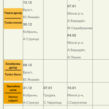
13.12
07.01
Брэст,
Мінскі р-н,
Ю.Янкевіч
А.Барадзін,
30.12
М.Серабракова
Кобрынь,
04.02
А.Страчук
Мінскі р-н,
А.Барадзін,
А.Пашэк
08.12
Брэст,
Ю.Янкевіч
31.12
07.01
10.01
Кобрынь,
Гродна,
Мінскі р-н,
А.Страчук
С.Чарапіца
І.Самусенка