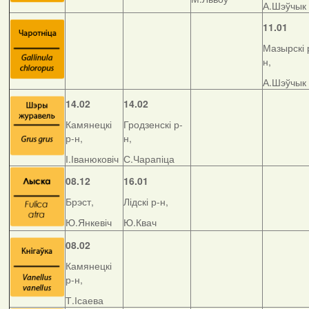
А.Шэўчык
11.01
Мазырскі 
н,
А.Шэўчык
14.02
14.02
Камянецкі
Гродзенскі р-
р-н,
н,
І.Іванюковіч
С.Чарапіца
08.12
16.01
Брэст,
Лідскі р-н,
Ю.Янкевіч
Ю.Квач
08.02
Камянецкі
р-н,
Т.Ісаева