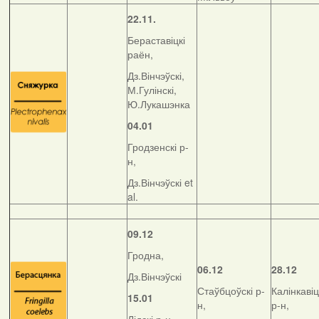
22.11.
Бераставіцкі
раён,
Дз.Вінчэўскі,
М.Гулінскі,
Ю.Лукашэнка
04.01
Гродзенскі р-
н,
Дз.Вінчэўскі et
al.
09.12
Гродна,
06.12
28.12
Дз.Вінчэўскі
Стаўбцоўскі р-
Калінкавіц
15.01
н,
р-н,