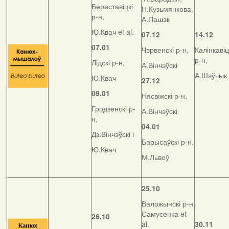
Бераставіцкі
Н.Кузьмянкова,
р-н,
А.Пашэк
Ю.Квач et al.
07.12
14.12
07.01
Чэрвенскі р-н,
Калінкавіц
р-н,
Лідскі р-н,
А.Вінчэўскі
А.Шэўчык
Ю.Квач
27.12
09.01
Нясвіжскі р-н,
Гродзенскі р-
А.Вінчэўскі
н,
04.01
Дз.Вінчэўскі і
Барысаўскі р-н,
Ю.Квач
М.Львоў
25.10
Валожынскі р-н
Самусенка et
26.10
al.
30.11