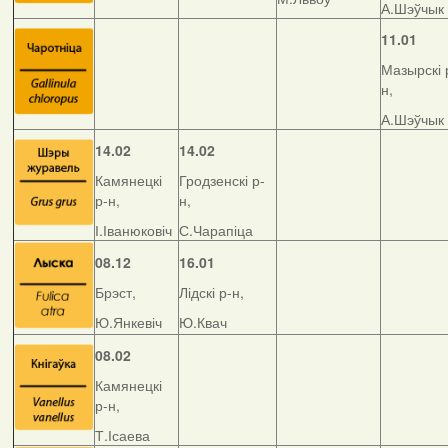
А.Шэўчык
11.01
Мазырскі 
н,
А.Шэўчык
14.02
14.02
Камянецкі
Гродзенскі р-
р-н,
н,
І.Іванюковіч
С.Чарапіца
08.12
16.01
Брэст,
Лідскі р-н,
Ю.Янкевіч
Ю.Квач
08.02
Камянецкі
р-н,
Т.Ісаева