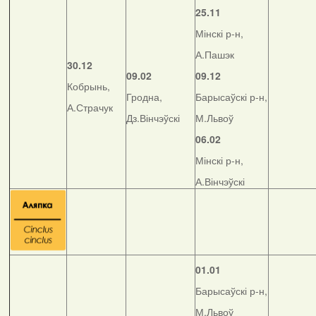
25.11
Мінскі р-н,
А.Пашэк
30.12
09.02
09.12
Кобрынь,
Гродна,
Барысаўскі р-н,
А.Страчук
Дз.Вінчэўскі
М.Львоў
06.02
Мінскі р-н,
А.Вінчэўскі
01.01
Барысаўскі р-н,
М.Львоў