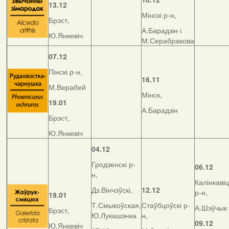
13.12
Мінскі р-н,
Брэст,
А.Барадзін і
Ю.Янкевіч
М.Серабракова
07.12
Пінскі р-н,
16.11
М.Верабей
Мінск,
19.01
А.Барадзін
Брэст,
Ю.Янкевіч
04.12
Гродзенскі р-
06.12
н,
Калінкавіц
Дз.Вінчэўскі,
12.12
р-н,
19.01
Т.Смыкоўская,
Стаўбцоўскі р-
А.Шэўчык
Брэст,
Ю.Лукашэнка
н,
09.12
Ю.Янкевіч