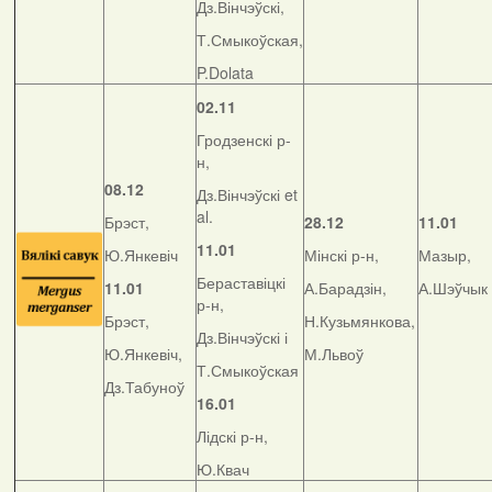
Дз.Вінчэўскі,
Т.Смыкоўская,
P.Dolata
02.11
Гродзенскі р-
н,
08.12
Дз.Вінчэўскі et
al.
Брэст,
28.12
11.01
11.01
Ю.Янкевіч
Мінскі р-н,
Мазыр,
Бераставіцкі
11.01
А.Барадзін,
А.Шэўчык
р-н,
Брэст,
Н.Кузьмянкова,
Дз.Вінчэўскі і
Ю.Янкевіч,
М.Львоў
Т.Смыкоўская
Дз.Табуноў
16.01
Лідскі р-н,
Ю.Квач