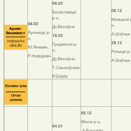
08.02
06.12
Беоаставіцкі
р-н,
Мазырскі 
08.02
н,
Дз.Вінчэўскі
Лунінецкі р-
А.Шэўчык
18.02
н,
29.12
Гродзенскі р-
Ю.Янкевіч,
н,
Рэчыцкі р-
Р.Нефідовіч
Дз.Вінчэўскі,
А.Шэўчык
Т.Смыкоўская,
P.Dolata
06.12
Мінскі р-н,
04.01
А.Барадзін,