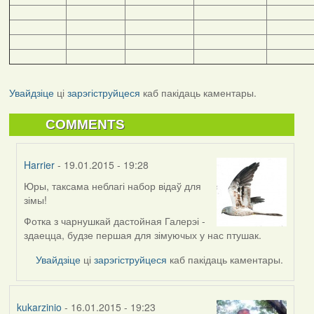
Увайдзіце
ці
зарэгіструйцеся
каб пакідаць каментары.
COMMENTS
Harrier
- 19.01.2015 - 19:28
Юры, таксама неблагі набор відаў для
In
зімы!
reply
to
Фотка з чарнушкай дастойная Галерэі -
by
здаецца, будзе першая для зімуючых у нас птушак.
юрась
Увайдзіце
ці
зарэгіструйцеся
каб пакідаць каментары.
kukarzinio
- 16.01.2015 - 19:23