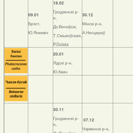
18.02
Гродзенскі р-
09.01
30.12
н,
Брэст,
Мінскі р-н,
Дз.Вінчэўскі,
Ю.Янкевіч
А.Несцераў
Т.Смыкоўская,
P.Dolata
20.01
Лідскі р-н,
Ю.Квач
30.11
Гродзенскі р-
07.12
н,
Чэрвенскі р-н,