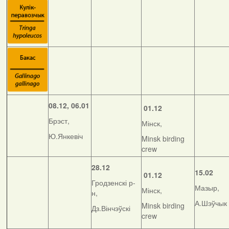
08.12, 06.01
01.12
Брэст,
Мінск,
Ю.Янкевіч
Minsk birding
crew
28.12
15.02
01.12
Гродзенскі р-
Мазыр,
Мінск,
н,
А.Шэўчык
Minsk birding
Дз.Вінчэўскі
crew