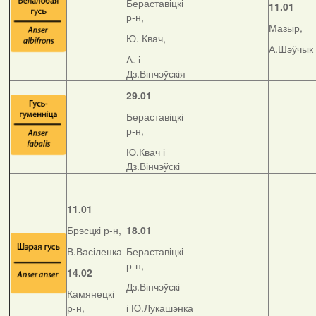
Бераставіцкі
11.01
р-н,
Мазыр,
Ю. Квач,
А.Шэўчык
А. і
Дз.Вінчэўскія
29.01
Бераставіцкі
р-н,
Ю.Квач і
Дз.Вінчэўскі
11.01
Брэсцкі р-н,
18.01
В.Васіленка
Бераставіцкі
р-н,
14.02
Дз.Вінчэўскі
Камянецкі
р-н,
і Ю.Лукашэнка