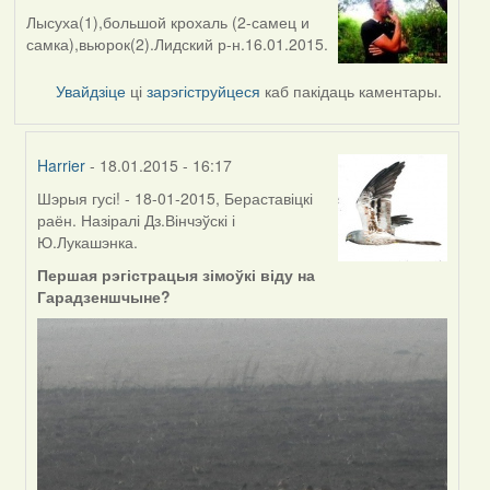
Лысуха(1),большой крохаль (2-самец и
самка),вьюрок(2).Лидский р-н.16.01.2015.
Увайдзіце
ці
зарэгіструйцеся
каб пакідаць каментары.
Harrier
- 18.01.2015 - 16:17
Шэрыя гусі! - 18-01-2015, Бераставіцкі
In
раён. Назіралі Дз.Вінчэўскі і
reply
Ю.Лукашэнка.
to
by
Першая рэгістрацыя зімоўкі віду на
kukarzinio
Гарадзеншчыне?