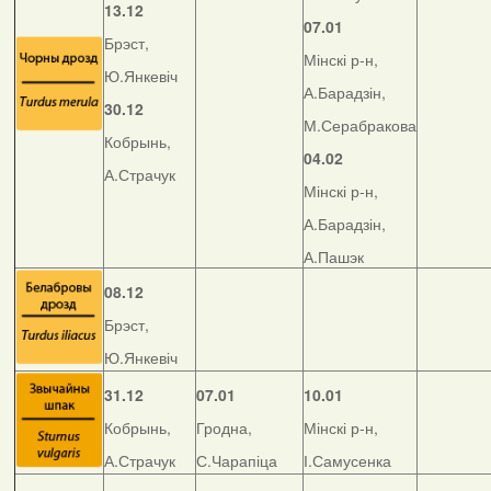
13.12
07.01
Брэст,
Мінскі р-н,
Ю.Янкевіч
А.Барадзін,
30.12
М.Серабракова
Кобрынь,
04.02
А.Страчук
Мінскі р-н,
А.Барадзін,
А.Пашэк
08.12
Брэст,
Ю.Янкевіч
31.12
07.01
10.01
Кобрынь,
Гродна,
Мінскі р-н,
А.Страчук
С.Чарапіца
І.Самусенка