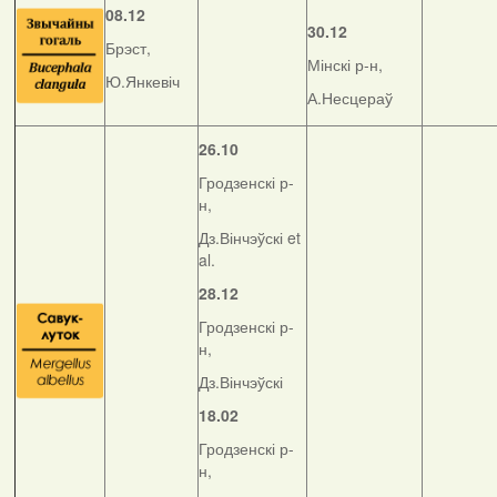
08.12
30.12
Брэст,
Мінскі р-н,
Ю.Янкевіч
А.Несцераў
26.10
Гродзенскі р-
н,
Дз.Вінчэўскі et
al.
28.12
Гродзенскі р-
н,
Дз.Вінчэўскі
18.02
Гродзенскі р-
н,