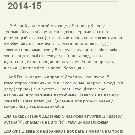
2014-15
З Вашай дапамогай мы хацелі б занесці ў нашу
традыцыйную табліцу месцы і даты першых сёлетніх
рэгістрацый тых відаў, якія прылятаюць да нас выключна на
зімоўку (чачоткі, амялушкі, касматаногія канюхі і г.д.) і
таксама прасачыць дзе ў Беларусі зімуюць тыя віды, якія
застаюцца з намі а) незаўсёды (напрыклад, сокал-
пустальга), б) застаюцца не ва ўсіх рэгіёнах (напрыклад,
шэрыя ці вялікія белыя чаплі, берасцянкі).
Каб Вашы дадзеныя трапілі ў табліцу, калі ласка, ў
каментарах пазначайце імя і прозьвішча назіральніка(ў), від,
дату (першай) з ім сустрэчы, раён і тое цікавае пра
назіранне, што палічыце патрэбным. Невялікія па памеру
здымкі ці відэа вітаюцца. Дадзеныя для розных раёнаў
могуць быць занесены асобна.
Для выкарыстання дадзеных у навуковай публікацыі дазвол
аўтара(ў), спасылка на яго (іх) і табліцу абавязковыя.
Дзякуй! Цікавых назіранняў і добрага зімовага настрою!