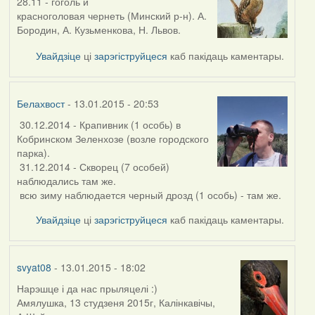
28.11 - гоголь и
красноголовая чернеть (Минский р-н). А.
Бородин, А. Кузьменкова, Н. Львов.
Увайдзіце
ці
зарэгіструйцеся
каб пакідаць каментары.
Белахвост
- 13.01.2015 - 20:53
30.12.2014 - Крапивник (1 особь) в
Кобринском Зеленхозе (возле городского
парка).
31.12.2014 - Скворец (7 особей)
наблюдались там же.
всю зиму наблюдается черный дрозд (1 особь) - там же.
Увайдзіце
ці
зарэгіструйцеся
каб пакідаць каментары.
svyat08
- 13.01.2015 - 18:02
Нарэшце і да нас прыляцелі :)
Амялушка, 13 студзеня 2015г, Калінкавічы,