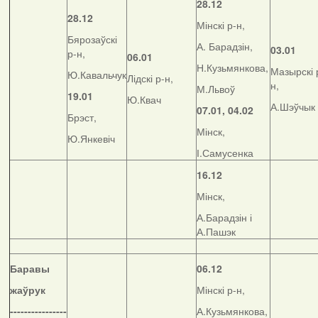
28.12
28.12
Мінскі р-н,
Бярозаўскі
А. Барадзін,
03.01
р-н,
06.01
Н.Кузьмянкова,
Мазырскі 
Ю.Кавальчук
Лідскі р-н,
н,
М.Львоў
19.01
Ю.Квач
А.Шэўчык
07.01, 04.02
Брэст,
Мінск,
Ю.Янкевіч
І.Самусенка
16.12
Мінск,
А.Барадзін і
А.Пашэк
Баравы
06.12
жаўрук
Мінскі р-н,
----------------
А.Кузьмянкова,