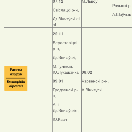
07.12
М.Львоў
Рэчыцкі р-
Свіслацкі р-н,
А.Шэўчык
Дз.Вінчэўскі et
al.
22.11
Бераставіцкі
р-н,
Дз.Вінчэўскі,
М.Гулінскі,
Ю.Лукашэнка
08.02
09.01
Чэрвенскі р-н,
Гродзенскі р-
А.Вінчэўскі
н,
А. і
Дз.Вінчэўскія,
Ю.Квач