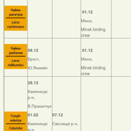
01.12
Мінск,
Minsk birding
crew
08.12
01.12
Брэст,
Мінск,
Ю.Янкевіч
Minsk birding
crew
28.12
Камянецкі
р-н,
В.Пракапчук
01.02
07.12
Камянецкі
Свіслацкі р-н,
р-н,