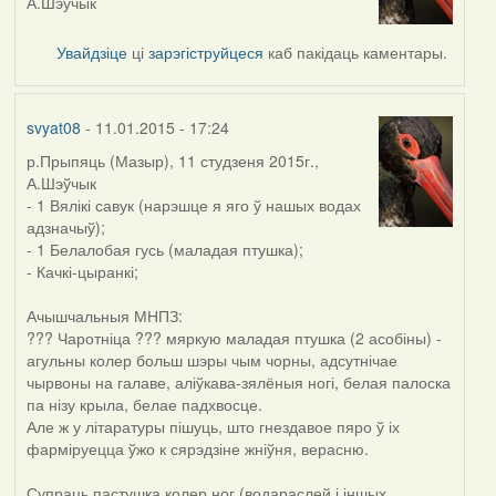
А.Шэўчык
Увайдзіце
ці
зарэгіструйцеся
каб пакідаць каментары.
svyat08
- 11.01.2015 - 17:24
р.Прыпяць (Мазыр), 11 студзеня 2015г.,
А.Шэўчык
- 1 Вялікі савук (нарэшце я яго ў нашых водах
адзначыў);
- 1 Белалобая гусь (маладая птушка);
- Качкі-цыранкі;
Ачышчальныя МНПЗ:
??? Чаротніца ??? мяркую маладая птушка (2 асобіны) -
агульны колер больш шэры чым чорны, адсутнічае
чырвоны на галаве, аліўкава-зялёныя ногі, белая палоска
па нізу крыла, белае падхвосце.
Але ж у літаратуры пішуць, што гнездавое пяро ў іх
фарміруецца ўжо к сярэдзіне жніўня, верасню.
Супраць пастушка колер ног (водараслей і іншых