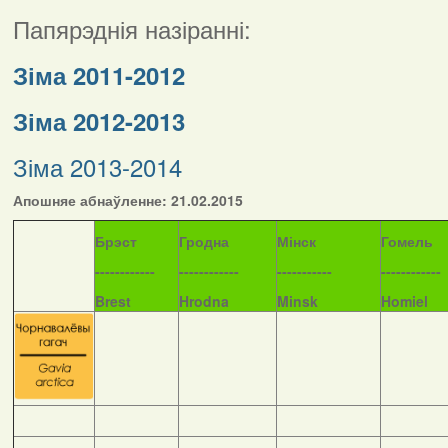
Папярэднія назіранні:
Зіма 2011-2012
Зіма 2012-2013
Зіма 2013-2014
Апошняе абнаўленне: 21.02.2015
Б
рэст
Гродна
Мінск
Гомель
------------
------------
-----------
------------
Brest
Hrodna
Minsk
Homiel