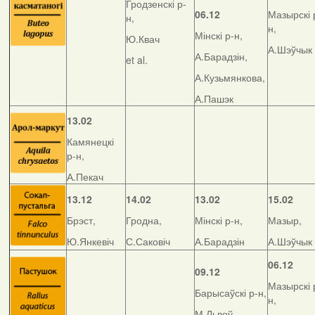
Гродзенскі р-
06.12
Мазырскі 
н,
н,
Мінскі р-н,
Ю.Квач
А.Шэўчык
А.Барадзін,
et al.
А.Кузьмянкова,
А.Пашэк
13.02
Камянецкі
р-н,
А.Пекач
13.12
14.02
13.02
15.02
Брэст,
Гродна,
Мінскі р-н,
Мазыр,
Ю.Янкевіч
С.Саковіч
А.Барадзін
А.Шэўчык
06.12
09.12
Мазырскі 
Барысаўскі р-н,
н,
М.Львоў