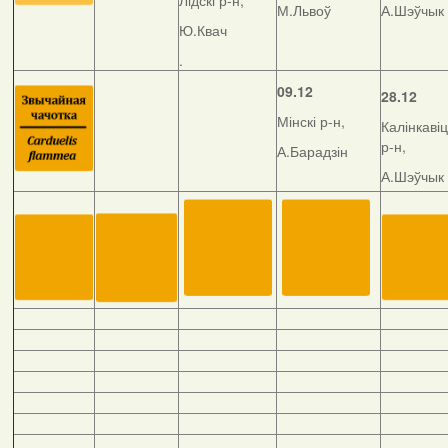
Лідскі р-н,
М.Львоў
А.Шэўчык
Ю.Квач
.
09.12
28.12
Мінскі р-н,
Калінкавіц
р-н,
А.Барадзін
А.Шэўчык