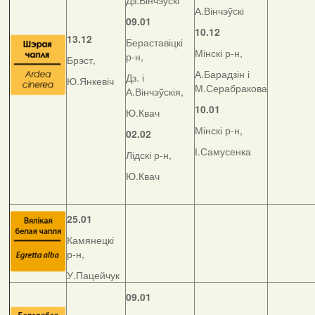
Дз.Вінчэўскі
А.Вінчэўскі
09.01
10.12
13.12
Бераставіцкі
Мінскі р-н,
р-н,
Брэст,
А.Барадзін і
Дз. і
Ю.Янкевіч
М.Серабракова
А.Вінчэўскія,
10.01
Ю.Квач
Мінскі р-н,
02.02
І.Самусенка
Лідскі р-н,
Ю.Квач
25.01
Камянецкі
р-н,
У.Пацейчук
09.01