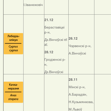
І.Іванюковіч
21.12
Бераставіцкі
р-н,
26.12
Дз.Вінчэўскі et
al.
Чэрвенскі р-н,
28.12
А.Вінчэўскі
Гродзенскі р-
н,
Дз.Вінчэўскі
28.11
Мінскі р-н,
А.Барадзін,
Н.Кузьмянкова,
М.Львоў