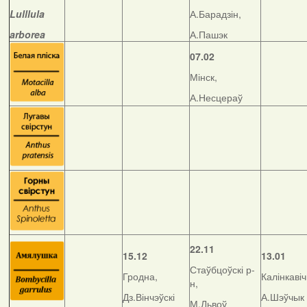
Lulllula
А.Барадзін,
arborea
А.Пашэк
07.02
Мінск,
А.Несцераў
22.11
15.12
13.01
Стаўбцоўскі р-
Гродна,
Калінкавіч
н,
Дз.Вінчэўскі
А.Шэўчык
М.Львоў