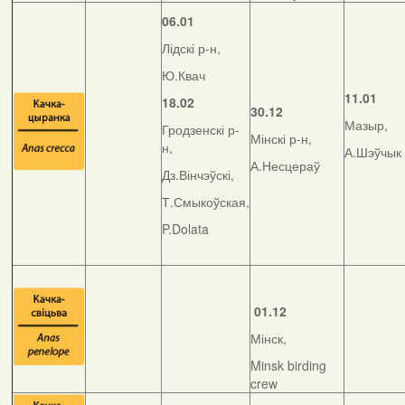
06.01
Лідскі р-н,
Ю.Квач
11.01
18.02
30.12
Мазыр,
Гродзенскі р-
Мінскі р-н,
н,
А.Шэўчык
А.Несцераў
Дз.Вінчэўскі,
Т.Смыкоўская,
P.Dolata
01.12
Мінск,
Minsk birding
crew