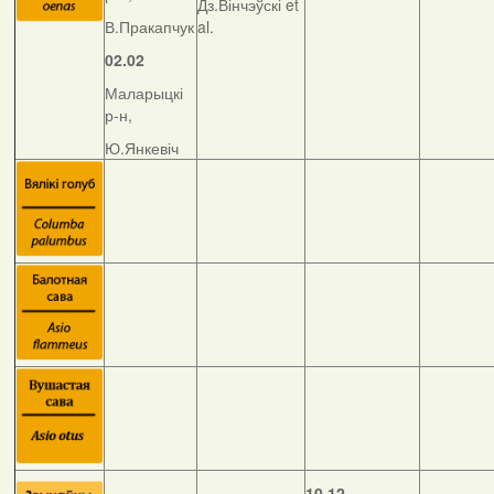
Дз.Вінчэўскі et
В.Пракапчук
al.
02.02
Маларыцкі
р-н,
Ю.Янкевіч
10.12