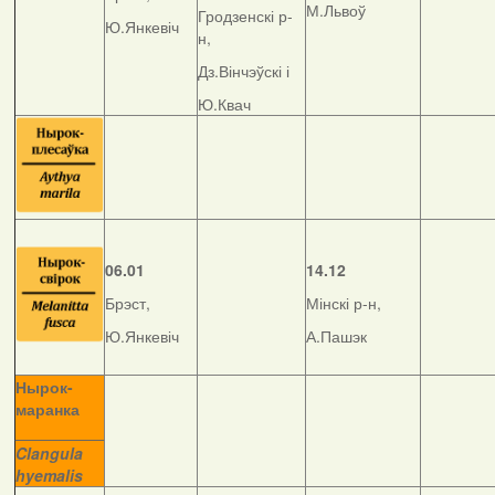
М.Львоў
Гродзенскі р-
Ю.Янкевіч
н,
Дз.Вінчэўскі і
Ю.Квач
06.01
14.12
Брэст,
Мінскі р-н,
Ю.Янкевіч
А.Пашэк
Нырок-
маранка
__________
Clangula
hyemalis