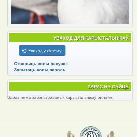
УВАХОД ДЛЯ КАРЫСТАЛЬНІКАЎ
Уваход у сістэму
Стварыць новы рахунак
Запытаць новы пароль
ЗАРАЗ НА САЙЦЕ
Зараз няма зарэгістраваных карыстальнікаў онлайн.