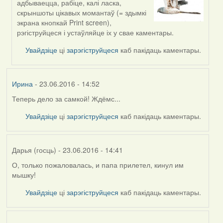
адбываецца, рабіце, калі ласка,
reply
скрыншоты цікавых момантаў (= здымкі
to
экрана кнопкай Print screen),
by
рэгіструйцеся і устаўляйце іх у свае каментары.
Дарья
(госць)
Увайдзіце
ці
зарэгіструйцеся
каб пакідаць каментары.
Ирина
- 23.06.2016 - 14:52
Теперь дело за самкой! Ждёмс...
Увайдзіце
ці
зарэгіструйцеся
каб пакідаць каментары.
Дарья (госць)
- 23.06.2016 - 14:41
О, только пожаловалась, и папа прилетел, кинул им
мышку!
Увайдзіце
ці
зарэгіструйцеся
каб пакідаць каментары.