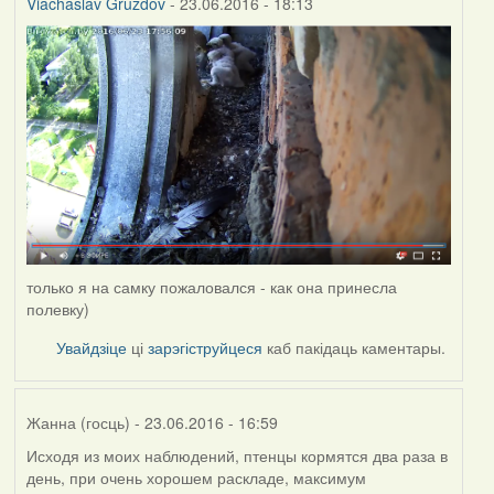
Viachaslav Gruzdov
- 23.06.2016 - 18:13
только я на самку пожаловался - как она принесла
полевку)
Увайдзіце
ці
зарэгіструйцеся
каб пакідаць каментары.
Жанна (госць)
- 23.06.2016 - 16:59
Исходя из моих наблюдений, птенцы кормятся два раза в
день, при очень хорошем раскладе, максимум