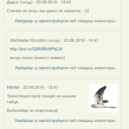
Дарья (госць)
- 23.06.2016 - 14:40
Совсем не ясно, как давно их кормили... (((
Увайдзіце
ці
зарэгіструйцеся
каб пакідаць каментары.
Viachaslav Gruzdov (госць)
- 23.06.2016 - 14:41
http://joxi.ru/Q2K5Blzt9PqLXr
In
reply
мышь папка принес) живем))
to
Увайдзіце
ці
зарэгіструйцеся
каб пакідаць каментары.
by
Дарья
(госць)
Harrier
- 23.06.2016 - 13:47
Трансляцыя ізноў працуе на нашым
сайце.
Выбачайце за нязручнасці!
Увайдзіце
ці
зарэгіструйцеся
каб пакідаць каментары.