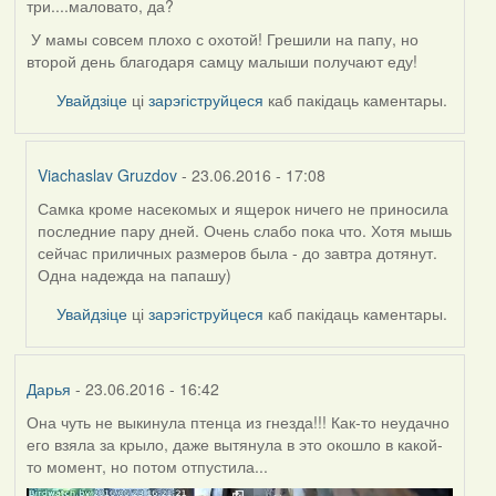
три....маловато, да?
У мамы совсем плохо с охотой! Грешили на папу, но
второй день благодаря самцу малыши получают еду!
Увайдзіце
ці
зарэгіструйцеся
каб пакідаць каментары.
Viachaslav Gruzdov
- 23.06.2016 - 17:08
Самка кроме насекомых и ящерок ничего не приносила
In
последние пару дней. Очень слабо пока что. Хотя мышь
reply
сейчас приличных размеров была - до завтра дотянут.
to
Одна надежда на папашу)
by
Жанна
Увайдзіце
ці
зарэгіструйцеся
каб пакідаць каментары.
(госць)
Дарья
- 23.06.2016 - 16:42
Она чуть не выкинула птенца из гнезда!!! Как-то неудачно
его взяла за крыло, даже вытянула в это окошло в какой-
то момент, но потом отпустила...