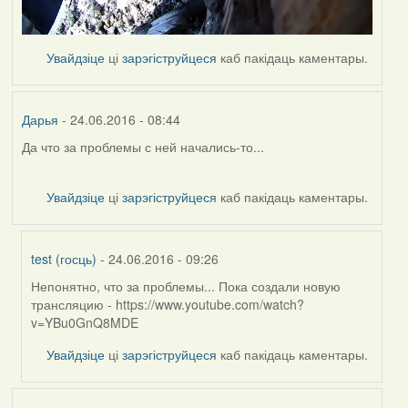
Увайдзіце
ці
зарэгіструйцеся
каб пакідаць каментары.
Дарья
- 24.06.2016 - 08:44
Да что за проблемы с ней начались-то...
Увайдзіце
ці
зарэгіструйцеся
каб пакідаць каментары.
test (госць)
- 24.06.2016 - 09:26
Непонятно, что за проблемы... Пока создали новую
In
трансляцию - https://www.youtube.com/watch?
reply
v=YBu0GnQ8MDE
to
by
Увайдзіце
ці
зарэгіструйцеся
каб пакідаць каментары.
Дарья