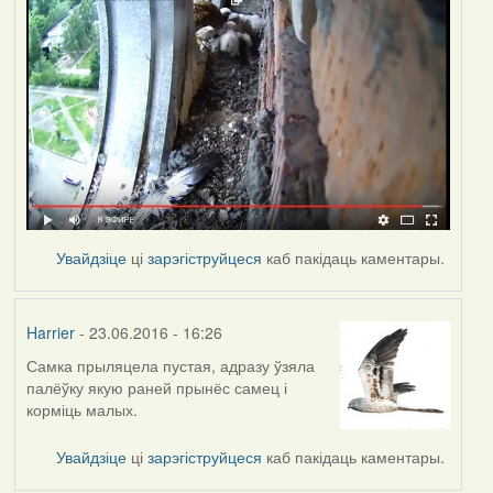
Увайдзіце
ці
зарэгіструйцеся
каб пакідаць каментары.
Harrier
- 23.06.2016 - 16:26
Самка прыляцела пустая, адразу ўзяла
палёўку якую раней прынёс самец і
корміць малых.
Увайдзіце
ці
зарэгіструйцеся
каб пакідаць каментары.