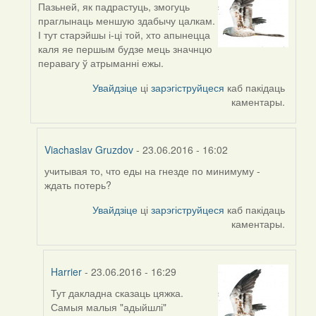
Пазьней, як падрастуць, змогуць
In
праглынаць меншую здабычу цалкам.
reply
І тут старэйшы і-ці той, хто апынецца
to
каля яе першым будзе мець значнцю
by
перавагу ў атрыманні ежы.
Harrier
Увайдзіце
ці
зарэгіструйцеся
каб пакідаць
каментары.
Viachaslav Gruzdov
- 23.06.2016 - 16:02
учитывая то, что еды на гнезде по минимуму -
In
ждать потерь?
reply
to
Увайдзіце
ці
зарэгіструйцеся
каб пакідаць
by
каментары.
Harrier
Harrier
- 23.06.2016 - 16:29
Тут дакладна сказаць цяжка.
In
Самыя малыя "адыйшлі"
reply