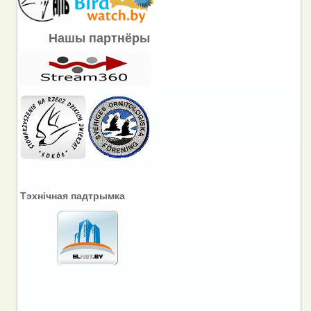
Нашы партнёры
Тэхнічная падтрымка