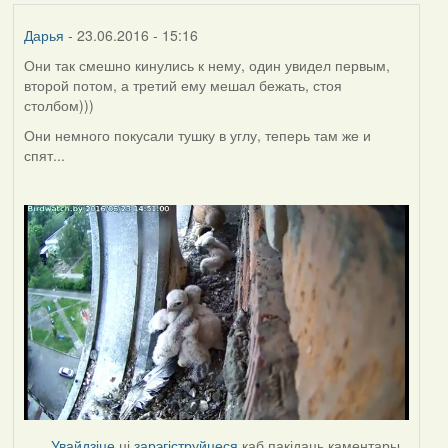
Дарья
- 23.06.2016 - 15:16
Они так смешно кинулись к нему, один увидел первым,
второй потом, а третий ему мешал бежать, стоя
столбом)))
Они немного покусали тушку в углу, теперь там же и
спят...
Увайдзіце
ці
зарэгіструйцеся
каб пакідаць каментары.