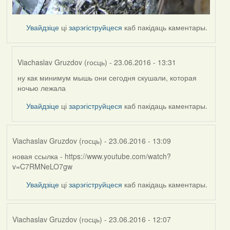
Увайдзіце
ці
зарэгіструйцеся
каб пакідаць каментары.
Viachaslav Gruzdov (госць)
- 23.06.2016 - 13:31
ну как минимум мышь они сегодня скушали, которая
In
ночью лежала
reply
to
Увайдзіце
ці
зарэгіструйцеся
каб пакідаць каментары.
by
Harrier
Viachaslav Gruzdov (госць)
- 23.06.2016 - 13:09
новая ссылка - https://www.youtube.com/watch?
v=C7RMNeLO7gw
Увайдзіце
ці
зарэгіструйцеся
каб пакідаць каментары.
Viachaslav Gruzdov (госць)
- 23.06.2016 - 12:07