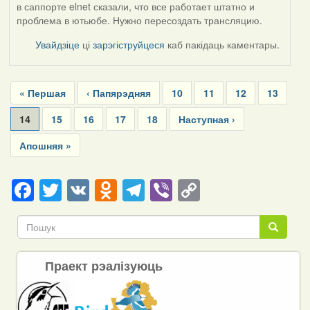
в саппорте elnet сказали, что все работает штатно и
проблема в ютьюбе. Нужно пересоздать трансляцию.
Увайдзіце
ці
зарэгіструйцеся
каб пакідаць каментары.
Pagination
First
« Першая
Previous
‹ Папярэдняя
Page
10
Page
11
Page
12
Page
13
page
page
Current
14
Page
15
Page
16
Page
17
Page
18
Next
Наступная ›
page
page
Last
Апошняя »
page
Facebook
Twitter
VK
Odnoklassniki
Telegram
Viber
Copy
Link
Пошук
Пошук
Праект рэалізуюць