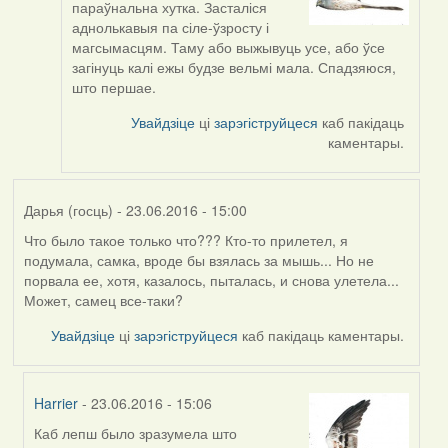
параўнальна хутка. Засталіся
to
аднолькавыя па сіле-ўзросту і
by
магсымасцям. Таму або выжывуць усе, або ўсе
Viachaslav
загінуць калі ежы будзе вельмі мала. Спадзяюся,
Gruzdov
што першае.
Увайдзіце
ці
зарэгіструйцеся
каб пакідаць
каментары.
Дарья (госць)
- 23.06.2016 - 15:00
Что было такое только что??? Кто-то прилетел, я
подумала, самка, вроде бы взялась за мышь... Но не
порвала ее, хотя, казалось, пыталась, и снова улетела...
Может, самец все-таки?
Увайдзіце
ці
зарэгіструйцеся
каб пакідаць каментары.
Harrier
- 23.06.2016 - 15:06
Каб лепш было зразумела што
In