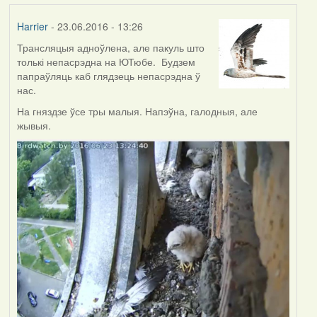
Harrier
- 23.06.2016 - 13:26
Трансляцыя адноўлена, але пакуль што
толькі непасрэдна на ЮТюбе. Будзем
папраўляць каб глядзець непасрэдна ў
нас.
На гняздзе ўсе тры малыя. Напэўна, галодныя, але
жывыя.