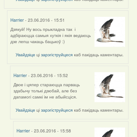
Harrier
- 23.06.2016 - 15:51
Дзякуй! Ну вось прыкладна так і
In
адбіраюцца самыя хуткія і якія ведаюць
reply
дзе лепш чакаць бацькоў :)
to
by
Увайдзіце
ці
зарэгіструйцеся
каб пакідаць каментары.
Дарья
Harrier
- 23.06.2016 - 15:52
Двое і цяпер стараюцца парваць
In
здабычу толькі дзюбай, але без
reply
дапамогі самкі ім не абыйсціся.
to
by
Увайдзіце
ці
зарэгіструйцеся
каб пакідаць каментары.
Harrier
Harrier
- 23.06.2016 - 15:58