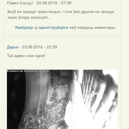
Павел (госць)
- 24.06.2016 - 07:36
Зноў не працуе трансляцыя, i гэта ўжо другая не працуе
,якую ўчора запусцiлi...
Увайдзіце
ці
зарэгіструйцеся
каб пакідаць каментары.
Дарья
- 23.06.2016 - 22:39
Так давно они одни!