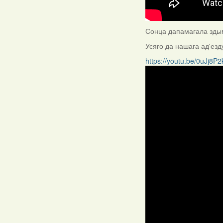
Сонца дапамагала здым
Усяго да нашага ад'езд
https://youtu.be/0uJj8P2