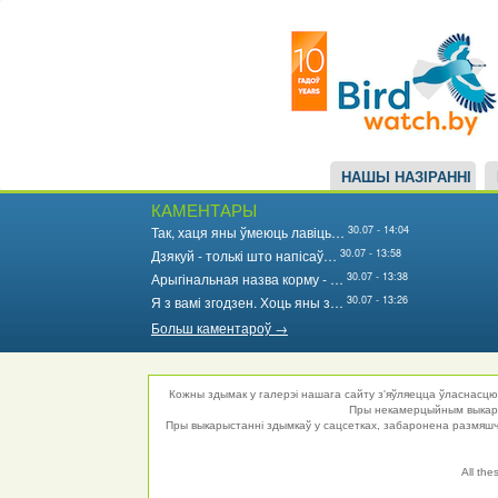
Main
Перайсці
да
navigation
асноўнага
змесціва
НАШЫ НАЗІРАННІ
КАМЕНТАРЫ
30.07 - 14:04
Так, хаця яны ўмеюць лавіць…
30.07 - 13:58
Дзякуй - толькі што напісаў…
30.07 - 13:38
Арыгінальная назва корму - …
30.07 - 13:26
Я з вамі згодзен. Хоць яны з…
Больш каментароў →
Кожны здымак у галерэі нашага сайту з'яўляецца ўласнасцю 
Пры некамерцыйным выкарыс
Пры выкарыстанні здымкаў у сацсетках, забаронена размяшча
All the