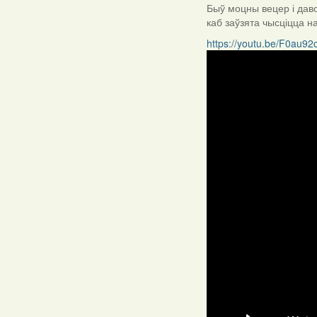
Быў моцны вецер і давол
каб заўзята чысціцца на
https://youtu.be/F0au92