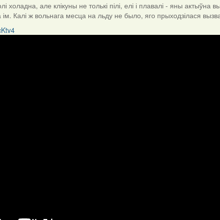
і холадна, але клікуны не толькі пілі, елі і плавалі - яны актыўна 
 ім. Калі ж вольнага месца на льду не было, яго прыходзілася вызваля
cKtv4