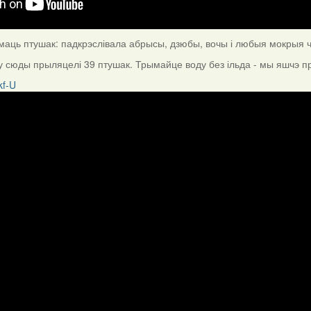
аць птушак: падкрэслівала абрысы, дзюбы, вочы і любыя мокрыя ча
у сюды прыляцелі 39 птушак. Трымайце воду без ільда - мы яшчэ п
kf-U