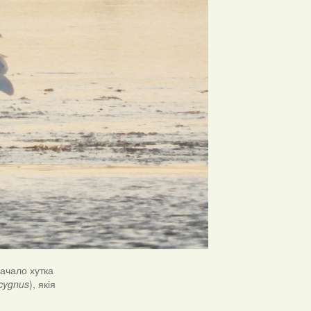
пачало хутка
 cygnus
), якія