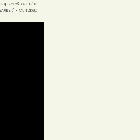
выкарыстоўвалі лёд
ць :) - гл. відэа: