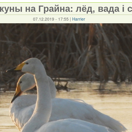
куны на Грайна: лёд, вада і 
07.12.2019 - 17:55
|
Harrier