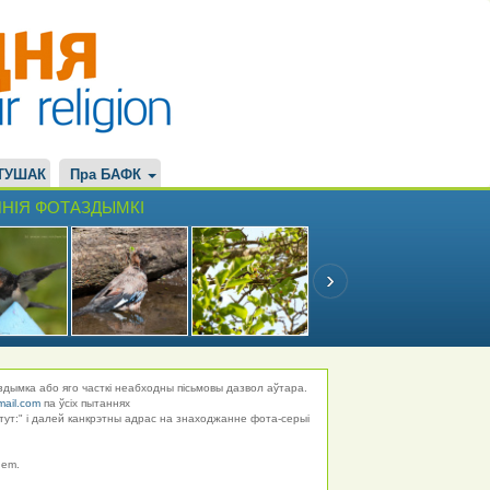
ТУШАК
Пра БАФК
НІЯ ФОТАЗДЫМКІ
здымка або яго часткі неабходны пісьмовы дазвол аўтара.
mail.com
па ўсіх пытаннях
тут:" і далей канкрэтны адрас на знаходжанне фота-серыі
hem.