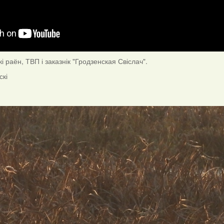
і раён, ТВП і заказнік "Гродзенская Свіслач".
скі