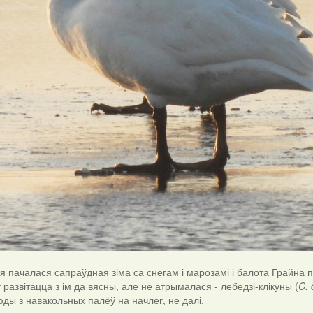
 пачалася сапраўдная зіма са снегам і марозамі і балота Грайна 
 развітацца з ім да вясны, але не атрымалася - лебедзі-клікуны (
C.
ды з навакольных палёў на начлег, не далі.