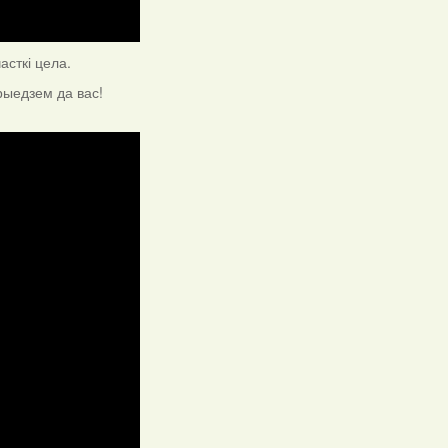
сткі цела.
рыедзем да вас!