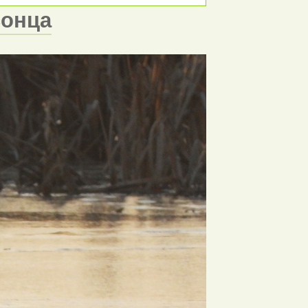
сонца