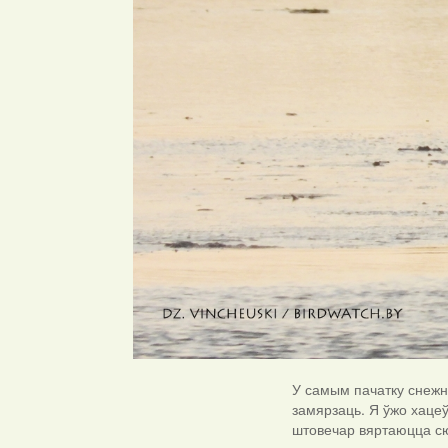
У самым пачатку снежня
замярзаць. Я ўжо хацеў
штовечар вяртаюцца сю