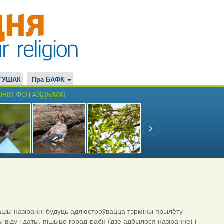
ТУШАК
Пра БАФК
НІЯ ФОТАЗДЫМКІ
шы назіранні будуць адлюстроўвацца тэрміны прылёту
ы віду і даты, пішыце горад-раён (дзе адбылося назіранне) і