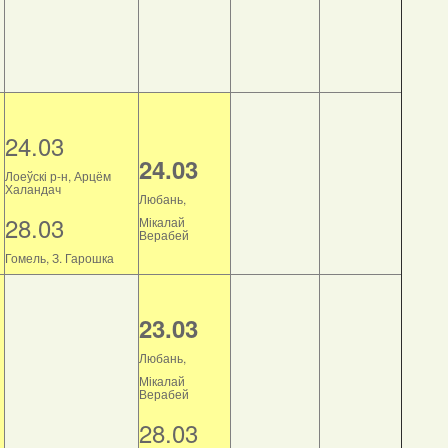
24.03
24.03
Лоеўскі р-н, Арцём
Халандач
Любань,
28.03
Мікалай
Верабей
Гомель, З. Гарошка
23.03
Любань,
Мікалай
Верабей
28.03