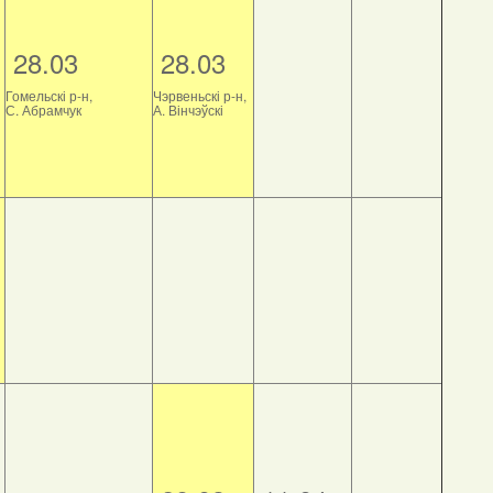
28.03
28.03
Гомельскі р-н,
Чэрвеньскі р-н,
С. Абрамчук
А. Вінчэўскі