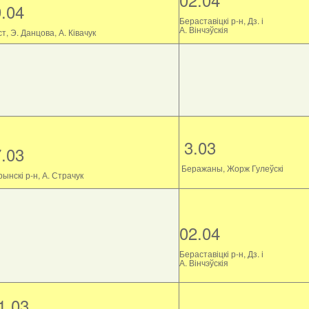
9.04
Бераставіцкі р-н, Дз. і
А. Вінчэўскія
т, Э. Данцова, А. Ківачук
3.03
7.03
Беражаны, Жорж Гулеўскі
ынскі р-н, А. Страчук
02.04
Бераставіцкі р-н, Дз. і
А. Вінчэўскія
1.03