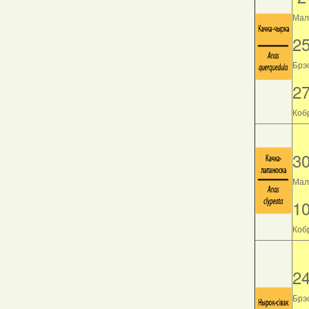
Мала
2
Брэс
2
Кобр
3
Мала
1
Кобр
2
Брэс