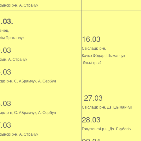
ынскі р-н, А. Страчук
.03.
енец,
16.03
зім Пракапчук
9.03
Свіслацкі р-н,
Качко Фёдар, Шыманчук
рын, А. Страчук
Дзьмітрый
5.03
цкі р-н, С. АБрамчук, А. Сербун
27.03
5.03
Свіслацкі р-н, Дз. Шыманчук
цкі р-н, С. АБрамчук, А. Сербун
28.03
7.03
Гродзенскі р-н, Дз. Якубовіч
ынскі р-н, А. Страчук
02.04