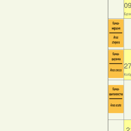
0
Брэс
2
Кобр
2