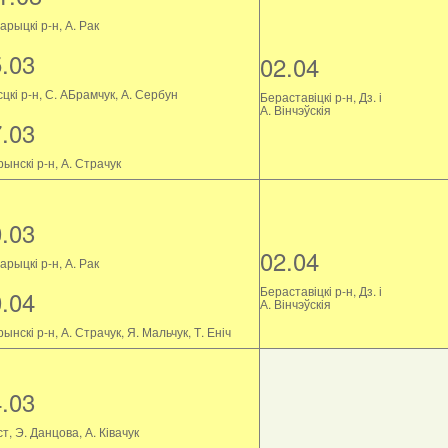
рыцкі р-н, А. Рак
5.03
02.04
цкі р-н, С. АБрамчук, А. Сербун
Бераставіцкі р-н, Дз. і
А. Вінчэўскія
7.03
ынскі р-н, А. Страчук
0.03
02.04
рыцкі р-н, А. Рак
Бераставіцкі р-н, Дз. і
0.04
А. Вінчэўскія
ынскі р-н, А. Страчук, Я. Мальчук, Т. Еніч
4.03
т, Э. Данцова, А. Ківачук