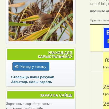
хаця б ініц
Апошняе аб
Прылёт пту
УВАХОД ДЛЯ
КАРЫСТАЛЬНІКАЎ
0
Уваход у сістэму
Мал
Стварыць новы рахунак
Запытаць новы пароль
2
Брэс
ЗАРАЗ НА САЙЦЕ
2
Зараз няма зарэгістраваных
карыстальнікаў онлайн.