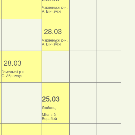
Чэрвеньскі р-н,
А. Вінчэўскі
28.03
Чэрвеньскі р-н,
А. Вінчэўскі
28.03
Гомельскі р-н,
С. Абрамчук
25.03
Любань,
Мікалай
Верабей