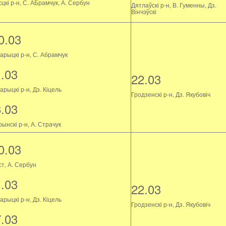
цкі р-н, С. АБрамчук, А. Сербун
Дятлаўскі р-н, В. Гуменны, Дз.
Вінчэўскі
0.03
арыцкі р-н, С. Абрамчук
1.03
22.03
рыцкі р-н, Дз. Кіцель
Гродзенскі р-н, Дз. Якубовіч
8.03
ынскі р-н, А. Страчук
0.03
ст, А. Сербун
1.03
22.03
рыцкі р-н, Дз. Кіцель
Гродзенскі р-н, Дз. Якубовіч
7.03