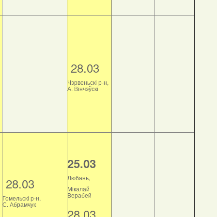
28.03
Чэрвеньскі р-н,
А. Вінчэўскі
25.03
Любань,
28.03
Мікалай
Верабей
Гомельскі р-н,
С. Абрамчук
28.03