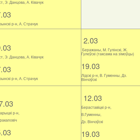
т, Э. Данцова, А. Ківачук
7.03
ынскі р-н, А. Страчук
2.03
9.03
Беражаны, М. Гулінскі, Ж.
Гулеўскі (таксама на зімоўцы)
т, Э. Данцова, А. Ківачук
19.03
7.03
Лідскі р-н, В. Гуменны, Дз.
ынскі р-н, А. Страчук
Вінчэўскі
12.03
7.03
Бераставіцкі р-н,
арыцкі р-н,
В.Гуменны,
Пракаповіч
Дз. Вінчэўскі
5.03
19.03