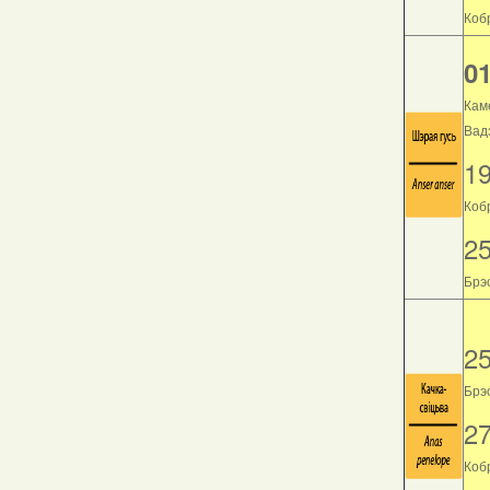
Кобр
01
Кам
Вад
1
Коб
2
Брэс
2
Брэс
2
Кобр