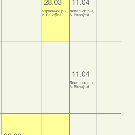
28.03
11.04
Чэрвеньскі р-н,
Лепельскі р-н,
А. Вінчэўскі
А. Вінчэўскі
11.04
Лепельскі р-н,
А. Вінчэўскі