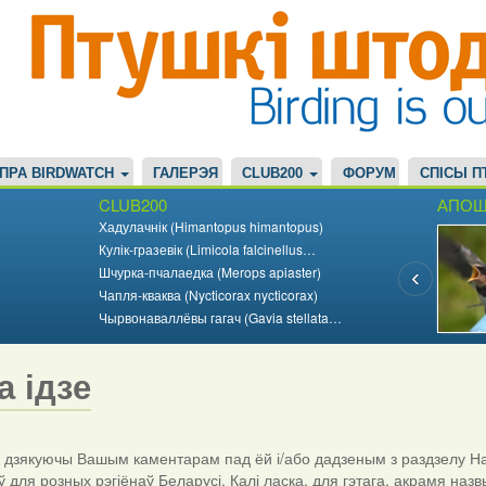
ПРА BIRDWATCH
ГАЛЕРЭЯ
CLUB200
ФОРУМ
СПІСЫ П
CLUB200
АПОШ
Хадулачнік (Himantopus himantopus)
Кулік-гразевік (Limicola falcinellus…
Шчурка-пчалаедка (Merops apiaster)
Чапля-кваква (Nycticorax nycticorax)
Чырвонаваллёвы гагач (Gavia stellata…
а ідзе
дзякуючы Вашым каментарам пад ёй і/або дадзеным з раздзелу На
ў для розных рэгіёнаў Беларусі. Калі ласка, для гэтага, акрамя назв