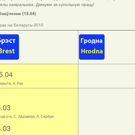
ыялы назіральніка. Дзякуем за супольную працу!
наўленне (15.04)
шак на Беларусь-2010
5.04
арыта, А. Рак
5.03
цкі р-н, С. АБрамчук, А. Сербун
6.03