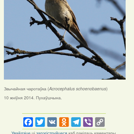
Звычайная чаротаўка (
Acrocephalus schoenobaenus
)
10 жніўня 2014. Пухаўшчына.
Facebook
Twitter
VK
Odnoklassniki
Telegram
Viber
Copy
Link
Увайдзіце
ці
зарэгіструйцеся
каб пакідаць каментары.