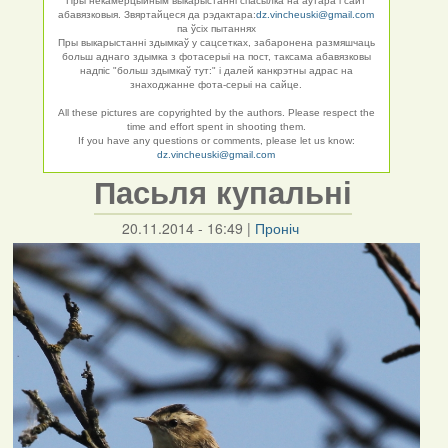
Пры некамерцыйным выкарыстанні спасылка на аўтара і сайт
абавязковыя. Звяртайцеся да рэдактара:
dz.vincheuski@gmail.com
па ўсіх пытаннях
Пры выкарыстанні здымкаў у сацсетках, забаронена размяшчаць
больш аднаго здымка з фотасерыі на пост, таксама абавязковы
надпіс "больш здымкаў тут:" і далей канкрэтны адрас на
знаходжанне фота-серыі на сайце.
All these pictures are copyrighted by the authors. Please respect the
time and effort spent in shooting them.
If you have any questions or comments, please let us know:
dz.vincheuski@gmail.com
Пасьля купальні
20.11.2014 - 16:49
|
Проніч