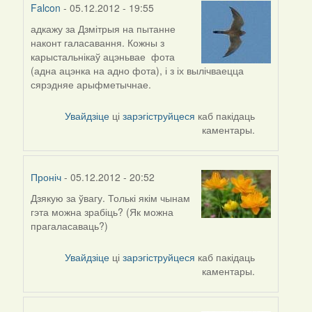
Falcon
- 05.12.2012 - 19:55
адкажу за Дзмітрыя на пытанне
In
наконт галасавання. Кожны з
reply
карыстальнікаў ацэньвае фота
to
(адна ацэнка на адно фота), і з іх вылічваецца
by
сярэдняе арыфметычнае.
Проніч
Увайдзіце
ці
зарэгіструйцеся
каб пакідаць
каментары.
Проніч
- 05.12.2012 - 20:52
Дзякую за ўвагу. Толькі якім чынам
In
гэта можна зрабіць? (Як можна
reply
прагаласаваць?)
to
by
Увайдзіце
ці
зарэгіструйцеся
каб пакідаць
Falcon
каментары.