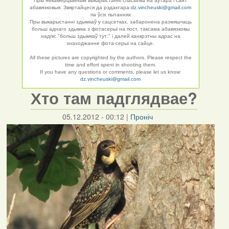
Пры некамерцыйным выкарыстанні спасылка на аўтара і сайт
абавязковыя. Звяртайцеся да рэдактара:
dz.vincheuski@gmail.com
па ўсіх пытаннях
Пры выкарыстанні здымкаў у сацсетках, забаронена размяшчаць
больш аднаго здымка з фотасерыі на пост, таксама абавязковы
надпіс "больш здымкаў тут:" і далей канкрэтны адрас на
знаходжанне фота-серыі на сайце.
All these pictures are copyrighted by the authors. Please respect the
time and effort spent in shooting them.
If you have any questions or comments, please let us know:
dz.vincheuski@gmail.com
Хто там падглядвае?
05.12.2012 - 00:12
|
Проніч