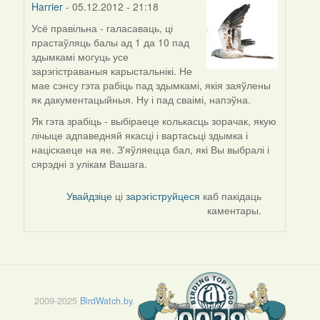
Harrier
- 05.12.2012 - 21:18
Усё правільна - галасаваць, ці
In
прастаўляць балы ад 1 да 10 пад
reply
здымкамі могуць усе
to
зарэгістраваныя карыстальнікі. Не
by
мае сэнсу гэта рабіць пад здымкамі, якія заяўлены
Проніч
як дакументацыйныя. Ну і пад сваімі, напэўна.
Як гэта зрабіць - выбіраеце колькасць зорачак, якую
лічыце адпаведняй якасці і вартасьці здымка і
націскаеце на яе. З'яўляецца бал, які Вы выбралі і
сярэдні з улікам Вашага.
Увайдзіце
ці
зарэгіструйцеся
каб пакідаць
каментары.
2009-2025
BirdWatch.by
.