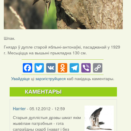
Шпак.
Гняздо ў дупле старой яблыні-антонаўкі, пасаджанай у 1929
г. Месьціцца на вышыні прыкладна 130 см.
Facebook
Twitter
VK
Odnoklassniki
Telegram
Viber
Copy
Link
Увайдзіце
ці
зарэгіструйцеся
каб пакідаць каментары.
КАМЕНТАРЫ
Harrier
- 05.12.2012 - 12:59
Старыя дуплістыя дрэвы шмат якім
жывёлам патрэбныя - гэта
сапраўдны скарб (нават і без