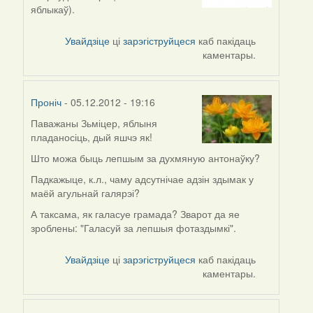
яблыкаў).
Увайдзіце
ці
зарэгіструйцеся
каб пакідаць
каментары.
Проніч
- 05.12.2012 - 19:16
Паважаны Зьміцер, яблыня
In
пладаносіць, дый яшчэ як!
reply
to
Што можа быць лепшым за духмяную антонаўку?
by
Падкажыце, к.л., чаму адсутнічае адзін здымак у
Harrier
маёй агульнай галярэі?
А таксама, як галасуе грамада? Зварот да яе
зроблены: "Галасуй за лепшыя фотаздымкі".
Увайдзіце
ці
зарэгіструйцеся
каб пакідаць
каментары.