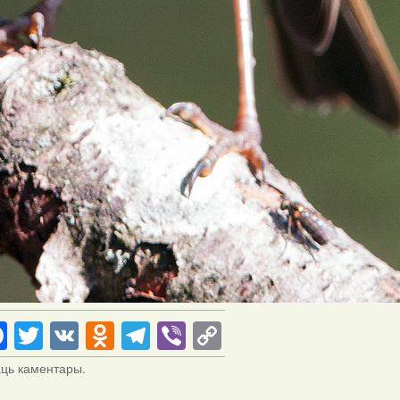
Facebook
Twitter
VK
Odnoklassniki
Telegram
Viber
Copy
Link
аць каментары.