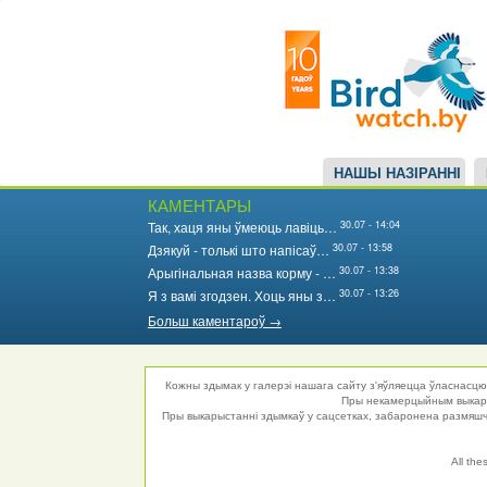
Main
Перайсці
да
navigation
асноўнага
змесціва
НАШЫ НАЗІРАННІ
КАМЕНТАРЫ
30.07 - 14:04
Так, хаця яны ўмеюць лавіць…
30.07 - 13:58
Дзякуй - толькі што напісаў…
30.07 - 13:38
Арыгінальная назва корму - …
30.07 - 13:26
Я з вамі згодзен. Хоць яны з…
Больш каментароў →
Кожны здымак у галерэі нашага сайту з'яўляецца ўласнасцю 
Пры некамерцыйным выкарыс
Пры выкарыстанні здымкаў у сацсетках, забаронена размяшча
All the