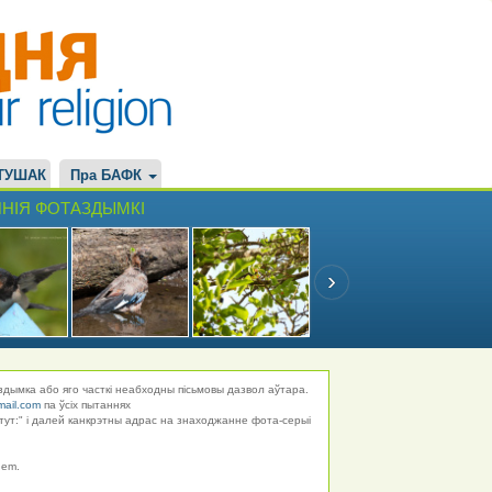
ТУШАК
Пра БАФК
НІЯ ФОТАЗДЫМКІ
здымка або яго часткі неабходны пісьмовы дазвол аўтара.
mail.com
па ўсіх пытаннях
тут:" і далей канкрэтны адрас на знаходжанне фота-серыі
hem.