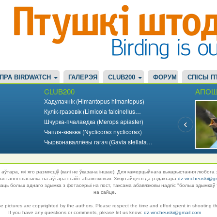
ПРА BIRDWATCH
ГАЛЕРЭЯ
CLUB200
ФОРУМ
СПІСЫ П
CLUB200
АПОШ
Хадулачнік (Himantopus himantopus)
Кулік-гразевік (Limicola falcinellus…
Шчурка-пчалаедка (Merops apiaster)
Чапля-кваква (Nycticorax nycticorax)
Чырвонаваллёвы гагач (Gavia stellata…
аўтара, які яго размясціў (калі не ўказана іншае). Для камерцыйнага выкарыстання любога 
танні спасылка на аўтара і сайт абавязковыя. Звяртайцеся да рэдактара:
dz.vincheuski@g
ць больш аднаго здымка з фотасерыі на пост, таксама абавязковы надпіс "больш здымкаў 
на сайце.
se pictures are copyrighted by the authors. Please respect the time and effort spent in shooting t
If you have any questions or comments, please let us know:
dz.vincheuski@gmail.com