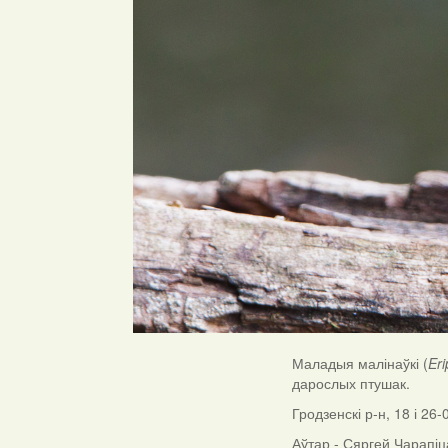
Маладыя малінаўкі (
Er
дарослых птушак.
Гродзенскі р-н, 18 і 26-
Аўтар - Сяргей Чарапіц