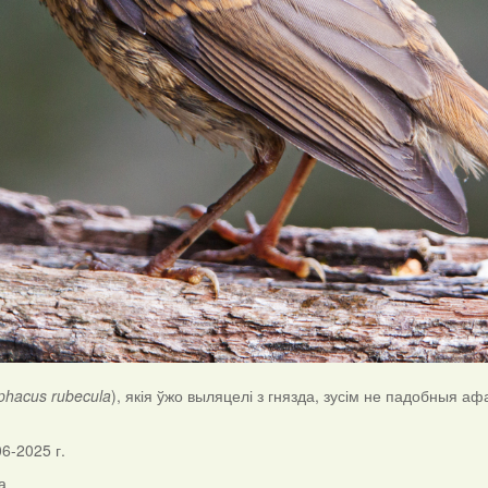
iphacus rubecula
), якія ўжо выляцелі з гнязда, зусім не падобныя а
06-2025 г.
а