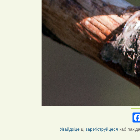
Увайдзіце
ці
зарэгіструйцеся
каб пакід