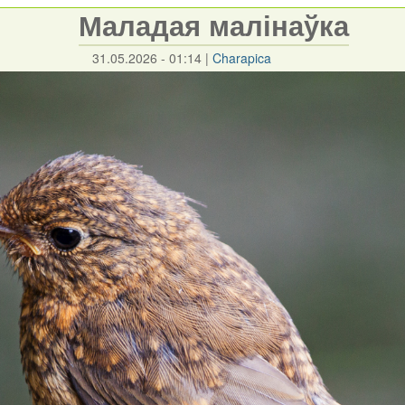
Маладая малінаўка
31.05.2026 - 01:14
|
Charapica