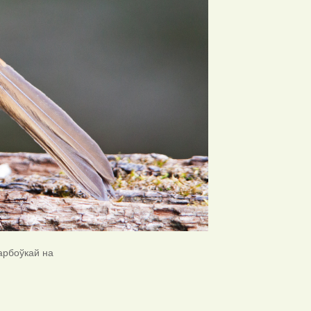
фарбоўкай на