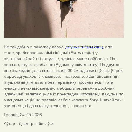
Не так даўно я паказваў даволі
, але
дзіўныя гнёзды сініц
гэтае, зробленае вялікімі сініцамі (
Parus major
) у
вентыляцыйнай (?) адтуліне, здзівіла мяне найбольш. Па-
першае, птушкі зрабілі яго ў доме, у якім я жыву) Па другое,
яно знаходзіцца на вышыні каля 30 см ад зямлі і ўсяго ў трох
мерах ад уваходных дзвярэй. І па трэцяе, хаця апошнія дні
птушаняты ў ім амаль без перапынку просяць есці і гэта
чуваць з некалькіх метраў, а абцькі з пераважна дробнай
'здабычай' залятаюць да іх прыкладна штохвіліну, пакуль што
мясцовыя коцікі не праявілі сябе з кепскага боку. І няхай так і
застанецца і да вылету птушанят, і пасля яго.
Гродна, 24-05-2026
Аўтар - Дзьмітры Вінчэўскі