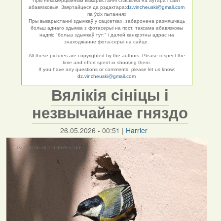
Пры некамерцыйным выкарыстанні спасылка на аўтара і сайт
абавязковыя. Звяртайцеся да рэдактара:
dz.vincheuski@gmail.com
па ўсіх пытаннях
Пры выкарыстанні здымкаў у сацсетках, забаронена размяшчаць
больш аднаго здымка з фотасерыі на пост, таксама абавязковы
надпіс "больш здымкаў тут:" і далей канкрэтны адрас на
знаходжанне фота-серыі на сайце.
All these pictures are copyrighted by the authors. Please respect the
time and effort spent in shooting them.
If you have any questions or comments, please let us know:
dz.vincheuski@gmail.com
Вялікія сініцы і
незвычайнае гняздо
26.05.2026 - 00:51
|
Harrier