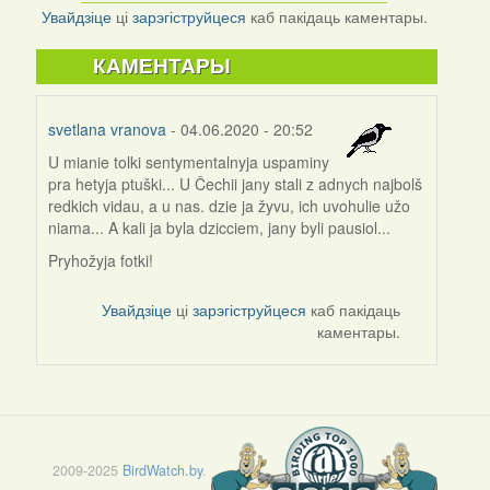
Link
Увайдзіце
ці
зарэгіструйцеся
каб пакідаць каментары.
КАМЕНТАРЫ
svetlana vranova
- 04.06.2020 - 20:52
U mianie tolki sentymentalnyja uspaminy
pra hetyja ptuški... U Čechii jany stali z adnych najbolš
redkich vidau, a u nas. dzie ja žyvu, ich uvohulie užo
niama... A kali ja byla dzicciem, jany byli pausiol...
Pryhožyja fotki!
Увайдзіце
ці
зарэгіструйцеся
каб пакідаць
каментары.
2009-2025
BirdWatch.by
.