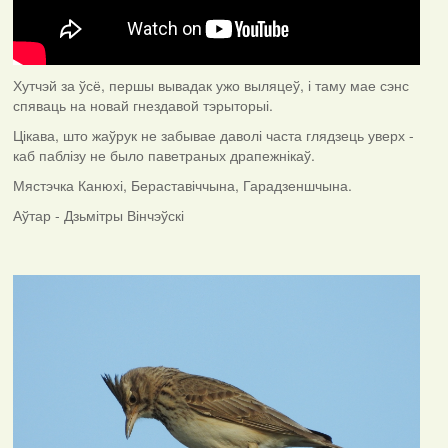
Хутчэй за ўсё, першы вывадак ужо выляцеў, і таму мае сэнс
спяваць на новай гнездавой тэрыторыі.
Цікава, што жаўрук не забывае даволі часта глядзець уверх -
каб паблізу не было паветраных драпежнікаў.
Мястэчка Канюхі, Бераставіччына, Гарадзеншчына.
Аўтар - Дзьмітры Вінчэўскі