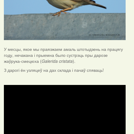
У месцы, якое мы праязжаем амаль штотыдзень на працягу
году, нечакана і прыемна было сустрэць пры дарозе
жаўрука-смецюха (
Galerida cristata
).
З дарогі ён узляцеў на дах склада і пачаў спяваць!