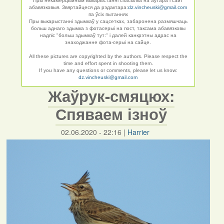
Пры некамерцыйным выкарыстанні спасылка на аўтара і сайт
абавязковыя. Звяртайцеся да рэдактара:
dz.vincheuski@gmail.com
па ўсіх пытаннях
Пры выкарыстанні здымкаў у сацсетках, забаронена размяшчаць
больш аднаго здымка з фотасерыі на пост, таксама абавязковы
надпіс "больш здымкаў тут:" і далей канкрэтны адрас на
знаходжанне фота-серыі на сайце.
All these pictures are copyrighted by the authors. Please respect the
time and effort spent in shooting them.
If you have any questions or comments, please let us know:
dz.vincheuski@gmail.com
Жаўрук-смяцюх:
Спяваем ізноў
02.06.2020 - 22:16
|
Harrier