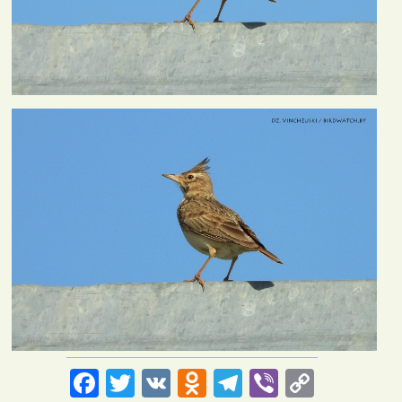
Facebook
Twitter
VK
Odnoklassniki
Telegram
Viber
Copy