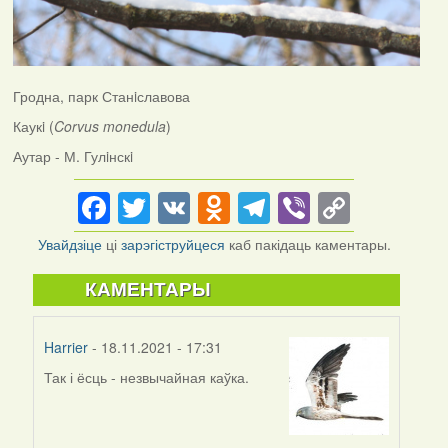
Гродна, парк Станiславова
Каукi (
Corvus monedula
)
Аутар - М. Гулiнскi
Facebook
Twitter
VK
Odnoklassniki
Telegram
Viber
Copy
Link
Увайдзіце
ці
зарэгіструйцеся
каб пакідаць каментары.
КАМЕНТАРЫ
Harrier
- 18.11.2021 - 17:31
Так і ёсць - незвычайная каўка.