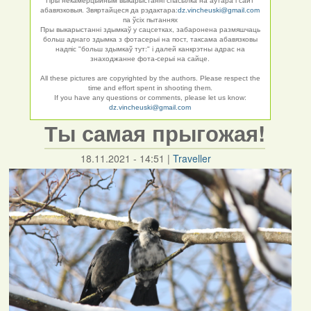
Пры некамерцыйным выкарыстанні спасылка на аўтара і сайт
абавязковыя. Звяртайцеся да рэдактара:
dz.vincheuski@gmail.com
па ўсіх пытаннях
Пры выкарыстанні здымкаў у сацсетках, забаронена размяшчаць
больш аднаго здымка з фотасерыі на пост, таксама абавязковы
надпіс "больш здымкаў тут:" і далей канкрэтны адрас на
знаходжанне фота-серыі на сайце.
All these pictures are copyrighted by the authors. Please respect the
time and effort spent in shooting them.
If you have any questions or comments, please let us know:
dz.vincheuski@gmail.com
Ты самая прыгожая!
18.11.2021 - 14:51
|
Traveller