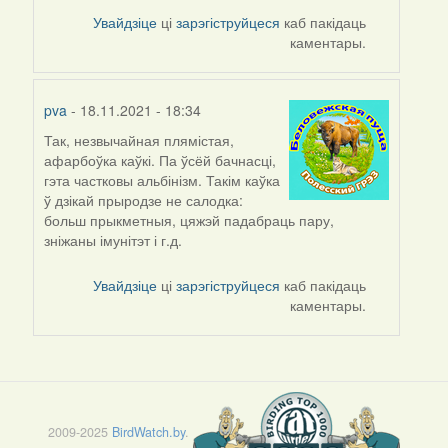
Увайдзіце
ці
зарэгіструйцеся
каб пакідаць
каментары.
pva
- 18.11.2021 - 18:34
Так, незвычайная плямістая,
афарбоўка каўкі. Па ўсёй бачнасці,
гэта частковы альбінізм. Такім каўка
ў дзікай прыродзе не салодка:
больш прыкметныя, цяжэй падабраць пару,
зніжаны імунітэт і г.д.
Увайдзіце
ці
зарэгіструйцеся
каб пакідаць
каментары.
2009-2025
BirdWatch.by
.