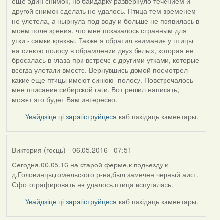
еще один снимок, но байдарку развернуло течением и
другой снимок сделать не удалось. Птица тем временем
не улетела, а нырнула под воду и больше не появилась в
моем поле зрения, что мне показалось странным для
утки - самки кряквы. Также я обратил внимание у птицы
на синюю полосу в обрамлении двух белых, которая не
бросалась в глаза при встрече с другими утками, которые
всегда улетали вместе. Вернувшись домой посмотрел
какие еще птицы имеют синюю полосу. Повстречалось
мне описание сибирской гаги. Вот решил написать,
может это будет Вам интересно.
Увайдзіце
ці
зарэгіструйцеся
каб пакідаць каментары.
Виктория (госць)
- 06.05.2016 - 07:51
Сегодня,06.05.16 на старой ферме,к подьезду к
д.Головинцы,гомельского р-на,был замечен черный аист.
Сфотографировать не удалось,птица испугалась.
Увайдзіце
ці
зарэгіструйцеся
каб пакідаць каментары.