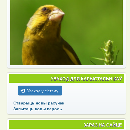
УВАХОД ДЛЯ КАРЫСТАЛЬНІКАЎ
Уваход у сістэму
Стварыць новы рахунак
Запытаць новы пароль
ЗАРАЗ НА САЙЦЕ