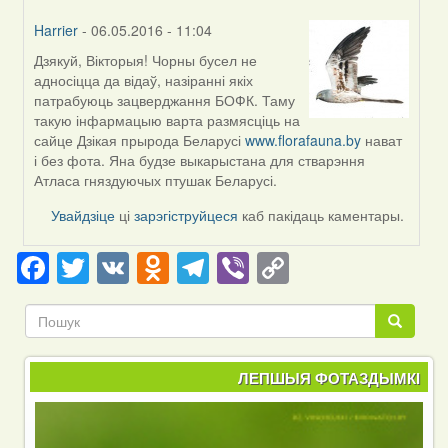
Harrier
- 06.05.2016 - 11:04
Дзякуй, Вікторыя! Чорны бусел не
In
адносіцца да відаў, назіранні якіх
reply
патрабуюць зацверджання БОФК. Таму
to
такую інфармацыю варта размясціць на
by
сайце Дзікая прырода Беларусі
www.florafauna.by
нават
Виктория
і без фота. Яна будзе выкарыстана для стварэння
(госць)
Атласа гняздуючых птушак Беларусі.
Увайдзіце
ці
зарэгіструйцеся
каб пакідаць каментары.
Facebook
Twitter
VK
Odnoklassniki
Telegram
Viber
Copy
Link
Пошук
Пошук
ЛЕПШЫЯ ФОТАЗДЫМКІ