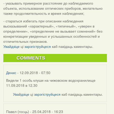
- указывать примерное расстояние до наблюдаемого
объекта, использование оптических приборов, желательно
также продолжительность и время наблюдения;
- стараться избегать при описании наблюдения
высказываний «характерный», «типичный», «уверен в
определении», «определение не вызывает сомнений» без
конкретизации увиденных и услышанных особенностей и
отличительных признаков.
Увайдзіце
ці
зарэгіструйцеся
каб пакідаць каментары.
COMMENTS
Денис
- 12.09.2018 - 07:50
Видели 1 особь клуши на чижовском водохранилище
11.09.2018 в 12.30
Увайдзіце
ці
зарэгіструйцеся
каб пакідаць каментары.
Павел (госць)
- 25.04.2018 - 16:23