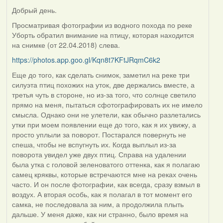
Добрый день.
Просматривая фотографии из водного похода по реке
Уборть обратил внимание на птицу, которая находится
на снимке (от 22.04.2018) слева.
https://photos.app.goo.gl/Kqn8t7KFtJRqmC6k2
Еще до того, как сделать снимок, заметил на реке три
силуэта птиц похожих на уток, две держались вместе, а
третья чуть в стороне, но из-за того, что солнце светило
прямо на меня, пытаться сфотографировать их не имело
смысла. Однако они не улетели, как обычно разлетались
утки при моем появлении еще до того, как я их увижу, а
просто уплыли за поворот. Постарался повернуть не
спеша, чтобы не вспугнуть их. Когда выплыл из-за
поворота увидел уже двух птиц. Справа на удалении
была утка с головой зеленоватого оттенка, как я полагаю
самец кряквы, которые встречаются мне на реках очень
часто. И он после фотографии, как всегда, сразу взмыл в
воздух. А вторая особь, как я полагал в тот момент его
самка, не последовала за ним, а продолжила плыть
дальше. У меня даже, как ни странно, было время на