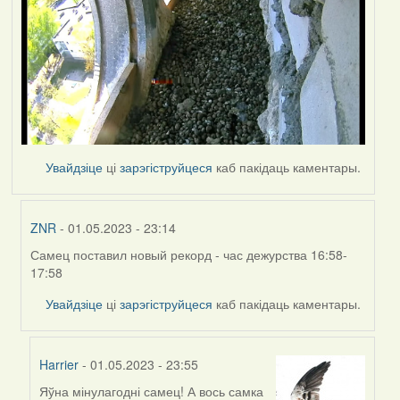
Увайдзіце
ці
зарэгіструйцеся
каб пакідаць каментары.
ZNR
- 01.05.2023 - 23:14
Самец поставил новый рекорд - час дежурства 16:58-
In
17:58
reply
to
Увайдзіце
ці
зарэгіструйцеся
каб пакідаць каментары.
by
Harrier
Harrier
- 01.05.2023 - 23:55
Яўна мінулагодні самец! А вось самка
In