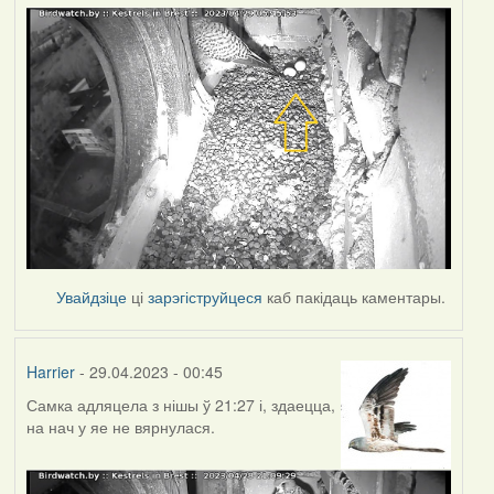
Увайдзіце
ці
зарэгіструйцеся
каб пакідаць каментары.
Harrier
- 29.04.2023 - 00:45
Самка адляцела з нішы ў 21:27 і, здаецца,
на нач у яе не вярнулася.