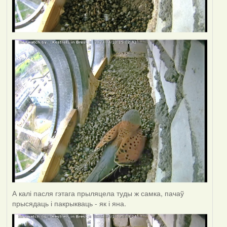
А калі пасля гэтага прыляцела туды ж самка, пачаў
прысядаць і пакрыкваць - як і яна.