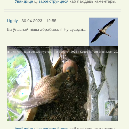
Увайдзіце
ці
зарэгіструйцеся
каб пакідаць каментары.
Lighty
- 30.04.2023 - 12:55
Ва ўласнай нішы абрабавалі! Ну суседзі...
Увайдзіце
ці
зарэгіструйцеся
каб пакідаць каментары.