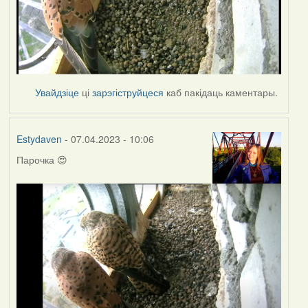
Увайдзіце
ці
зарэгіструйцеся
каб пакідаць каментары.
Estydaven
- 07.04.2023 - 10:06
Парочка 😍