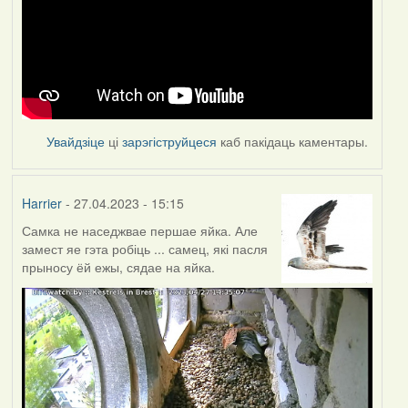
Увайдзіце
ці
зарэгіструйцеся
каб пакідаць каментары.
Harrier
- 27.04.2023 - 15:15
Самка не наседжвае першае яйка. Але
замест яе гэта робіць ... самец, які пасля
прыносу ёй ежы, сядае на яйка.