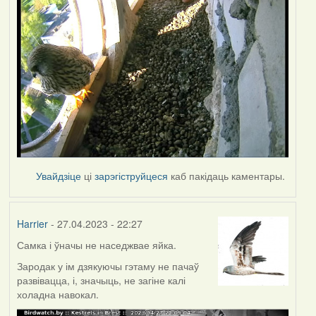
Увайдзіце
ці
зарэгіструйцеся
каб пакідаць каментары.
Harrier
- 27.04.2023 - 22:27
Самка і ўначы не наседжвае яйка.
Зародак у ім дзякуючы гэтаму не пачаў
развівацца, і, значыць, не загіне калі
холадна навокал.