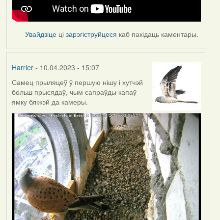
Увайдзіце
ці
зарэгіструйцеся
каб пакідаць каментары.
Harrier
- 10.04.2023 - 15:07
Самец прыляцеў ў першую нішу і хутчэй
больш прысядаў, чым сапраўды капаў
ямку бліжэй да камеры.