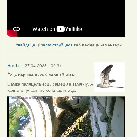
Увайдзіце
ці
зарэгіструйцеся
каб пакідаць каментары.
Harrier
- 27.04.2023 - 09:31
Ёсць першае яйка ў першай нішы!
Самка паляцела есці, самец яе замяніў. А
калі вярнулася, не хоча адлятаць.