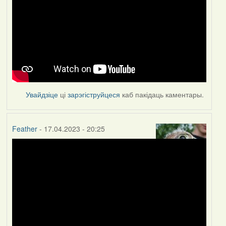
Увайдзіце
ці
зарэгіструйцеся
каб пакідаць каментары.
Feather
- 17.04.2023 - 20:25