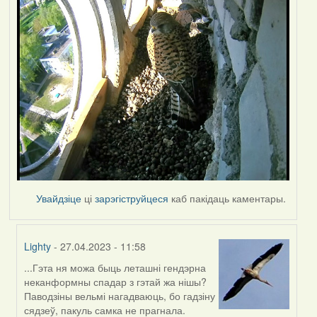
Увайдзіце
ці
зарэгіструйцеся
каб пакідаць каментары.
Lighty
- 27.04.2023 - 11:58
...Гэта ня можа быць леташні гендэрна
In
неканформны спадар з гэтай жа нішы?
reply
Паводзіны вельмі нагадваюць, бо гадзіну
to
сядзеў, пакуль самка не прагнала.
by