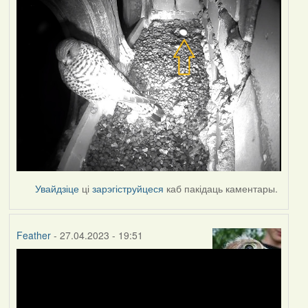
Увайдзіце
ці
зарэгіструйцеся
каб пакідаць каментары.
Feather
- 27.04.2023 - 19:51