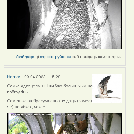
Увайдзіце
ці
зарэгіструйцеся
каб пакідаць каментары.
Harrier
- 29.04.2023 - 15:29
Самка адляцела з нішы ўжо больш, чым на
поўгадзіны.
Самец жа 'добрасумленна' сядзіць (замест
яе) на яйках, чакае.