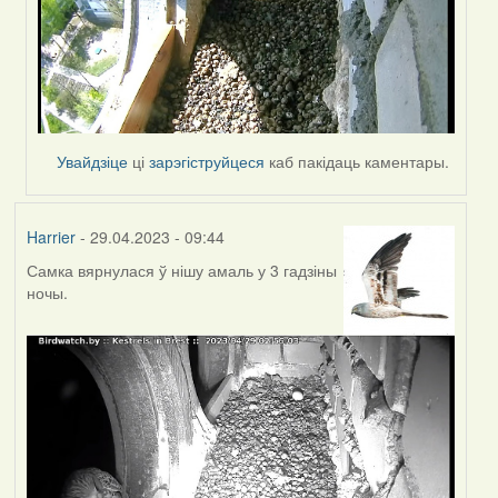
Увайдзіце
ці
зарэгіструйцеся
каб пакідаць каментары.
Harrier
- 29.04.2023 - 09:44
Самка вярнулася ў нішу амаль у 3 гадзіны
ночы.