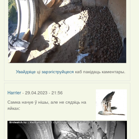
Увайдзіце
ці
зарэгіструйцеся
каб пакідаць каментары.
Harrier
- 29.04.2023 - 21:56
Самка начуе ў нішы, але не сядзіць на
яйках: