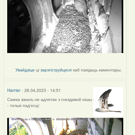
Увайдзіце
ці
зарэгіструйцеся
каб пакідаць каментары.
Harrier
- 28.04.2023 - 14:51
Самка амаль не адлятае з гнездавой нішы
- толькі пад'есці: