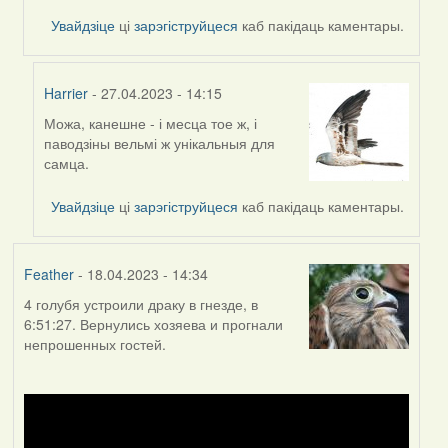
Harrier
Увайдзіце
ці
зарэгіструйцеся
каб пакідаць каментары.
Harrier
- 27.04.2023 - 14:15
Можа, канешне - і месца тое ж, і
In
паводзіны вельмі ж унікальныя для
reply
самца.
to
by
Увайдзіце
ці
зарэгіструйцеся
каб пакідаць каментары.
Lighty
Feather
- 18.04.2023 - 14:34
4 голубя устроили драку в гнезде, в
6:51:27. Вернулись хозяева и прогнали
непрошенных гостей.