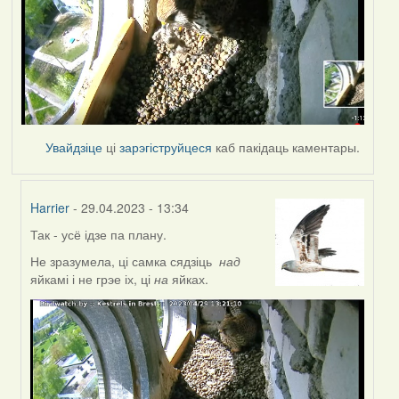
Увайдзіце
ці
зарэгіструйцеся
каб пакідаць каментары.
Harrier
- 29.04.2023 - 13:34
Так - усё ідзе па плану.
In
reply
Не зразумела, ці самка сядзіць
над
to
яйкамі і не грэе іх, ці
на
яйках.
by
Lighty