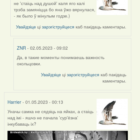
не 'стаіць над душой' каля яго калі
reply
трэба замяніцца бо яна ўжо вярнулася,
to
- як было ў мінулым годзе.)
by
ZNR
Увайдзіце
ці
зарэгіструйцеся
каб пакідаць каментары.
ZNR
- 02.05.2023 - 09:02
Да, в такие моменты понимаешь важность
In
окольцовки.
reply
to
Увайдзіце
ці
зарэгіструйцеся
каб пакідаць
by
каментары.
Harrier
Harrier
- 01.05.2023 - 00:13
Уначы самка не сядзіць на яйках, а стаіць
над імі - яшчэ не пачала 'сур'ёзна'
інкубаваць іх?