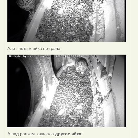
Але і потым яйка не грэла.
А над ранкам адклала
другое яйка
!