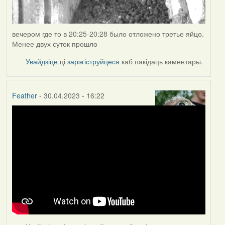
вечером где то в 20:25-20:28 было отложено третье яйцо.
Менее двух суток прошло
Увайдзіце
ці
зарэгіструйцеся
каб пакідаць каментары.
Feather
- 30.04.2023 - 16:22