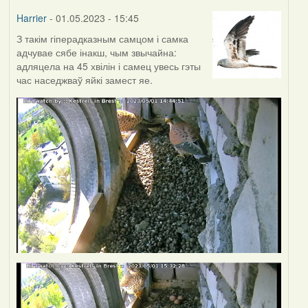
Harrier
- 01.05.2023 - 15:45
З такім гіперадказным самцом і самка
адчувае сябе інакш, чым звычайна:
адляцела на 45 хвілін і самец увесь гэты
час наседжваў яйкі замест яе.