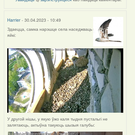
Harrier
- 30.04.2023 - 10:49
Здаецца, самка нарэшце села наседжваць
яйкі:
У другой нішы, у якую ўжо каля тыдня пустальгі не
залятаюць, актыўна такуюць шызыя галубы: