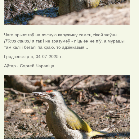
Чаго прылятаў на лясную калужыну самец сівой жаўны
(Picus canus)
я так і не зразумеў - піць ён не піў, а мурашы
там калі і бегалі па краю, то адзінкавыя...
Гродзенскі р-н, 04-07-2025 г.
Аўтар - Сяргей Чарапіца