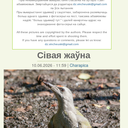
Пры некамерцыйным выкарыстанні спасылка на аўтара і сайт
абавязковыя. Звяртайцеся да рэдактара:
dz.vincheuski@gmail.com
па ўсіх пытаннях
Пры выкарыстанні здымкаў у сацсетках, забаронена размяшчаць
больш аднаго здымка з фотасерыі на пост, таксама абавязковы
надпіс "больш здымкаў тут:" і далей канкрэтны адрас на
знаходжанне фота-серыі на сайце.
All these pictures are copyrighted by the authors. Please respect the
time and effort spent in shooting them.
If you have any questions or comments, please let us know:
dz.vincheuski@gmail.com
Сівая жаўна
10.06.2026 - 11:59
|
Charapica