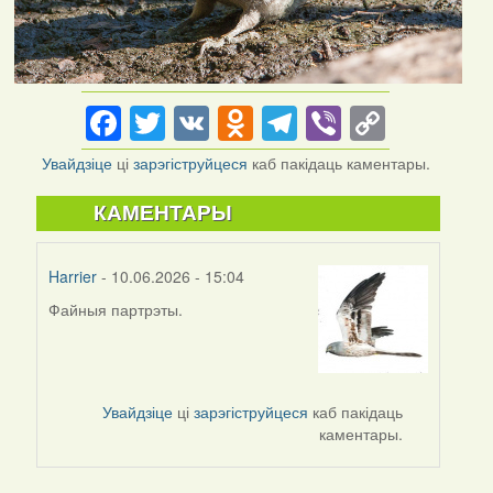
Facebook
Twitter
VK
Odnoklassniki
Telegram
Viber
Copy
Link
Увайдзіце
ці
зарэгіструйцеся
каб пакідаць каментары.
КАМЕНТАРЫ
Harrier
- 10.06.2026 - 15:04
Файныя партрэты.
Увайдзіце
ці
зарэгіструйцеся
каб пакідаць
каментары.