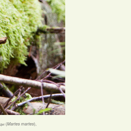
цы (
Martes martes
),