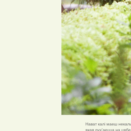
Нават калі маеш некаль
якая рух'аецца на цябе