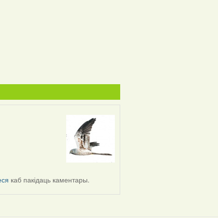
еся
каб пакідаць каментары.