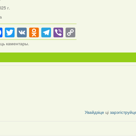
025 г.
а
Facebook
Twitter
VK
Odnoklassniki
Telegram
Viber
Copy
Link
аць каментары.
Увайдзіце
ці
зарэгіструйц