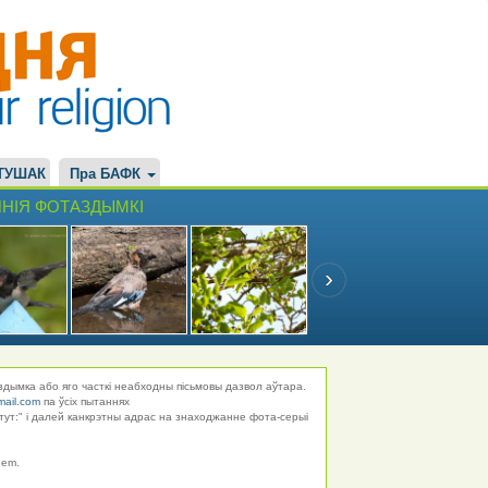
ТУШАК
Пра БАФК
НІЯ ФОТАЗДЫМКІ
здымка або яго часткі неабходны пісьмовы дазвол аўтара.
mail.com
па ўсіх пытаннях
тут:" і далей канкрэтны адрас на знаходжанне фота-серыі
hem.