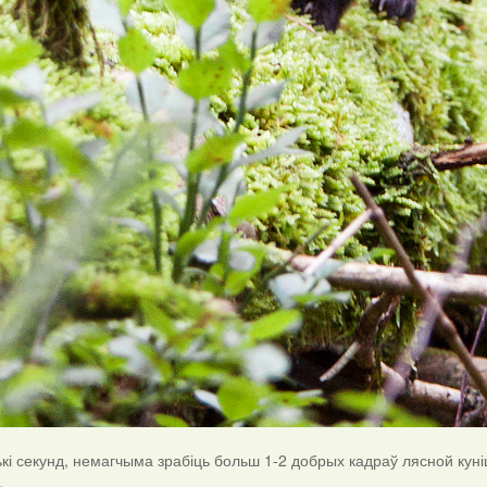
кі секунд, немагчыма зрабіць больш 1-2 добрых кадраў лясной куні
.