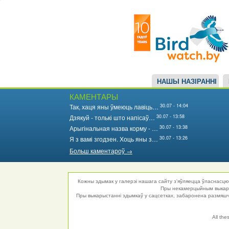
Main
Перайсці
да
navigation
асноўнага
змесціва
НАШЫ НАЗІРАННІ
КАМЕНТАРЫ
30.07 - 14:04
Так, хаця яны ўмеюць лавіць…
30.07 - 13:58
Дзякуй - толькі што напісаў…
30.07 - 13:38
Арыгінальная назва корму - …
30.07 - 13:26
Я з вамі згодзен. Хоць яны з…
Больш каментароў →
Кожны здымак у галерэі нашага сайту з'яўляецца ўласнасцю 
Пры некамерцыйным выкарыс
Пры выкарыстанні здымкаў у сацсетках, забаронена размяшча
All the