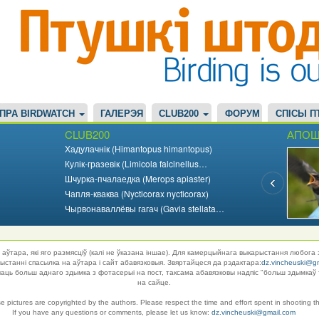
ПРА BIRDWATCH
ГАЛЕРЭЯ
CLUB200
ФОРУМ
СПІСЫ П
CLUB200
АПОШ
Хадулачнік (Himantopus himantopus)
Кулік-гразевік (Limicola falcinellus…
Шчурка-пчалаедка (Merops apiaster)
Чапля-кваква (Nycticorax nycticorax)
Чырвонаваллёвы гагач (Gavia stellata…
аўтара, які яго размясціў (калі не ўказана іншае). Для камерцыйнага выкарыстання любога 
танні спасылка на аўтара і сайт абавязковыя. Звяртайцеся да рэдактара:
dz.vincheuski@g
ць больш аднаго здымка з фотасерыі на пост, таксама абавязковы надпіс "больш здымкаў 
на сайце.
se pictures are copyrighted by the authors. Please respect the time and effort spent in shooting t
If you have any questions or comments, please let us know:
dz.vincheuski@gmail.com