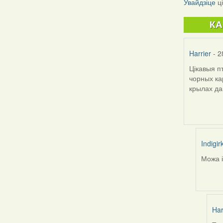
Увайдзіце
ц
К
Harrier
- 2
Цікавыя п
чорных ка
крылах да
Indigir
Можа і
In
reply
to
by
Harrier
Har