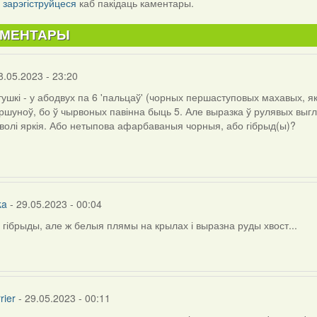
Link
і
зарэгіструйцеся
каб пакідаць каментары.
АМЕНТАРЫ
8.05.2023 - 23:20
тушкі - у абодвух па 6 'пальцаў' (чорных першаступовых махавых, я
ршуноў, бо ў чырвоных павінна быць 5. Але выразка ў рулявых выгл
волі яркія. Або нетыпова афарбаваныя чорныя, або гібрыд(ы)?
ka
- 29.05.2023 - 00:04
 гібрыды, але ж белыя плямы на крылах і выразна руды хвост...
rier
- 29.05.2023 - 00:11