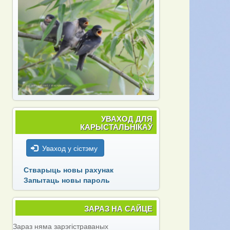
УВАХОД ДЛЯ
КАРЫСТАЛЬНІКАЎ
Уваход у сістэму
Стварыць новы рахунак
Запытаць новы пароль
ЗАРАЗ НА САЙЦЕ
Зараз няма зарэгістраваных