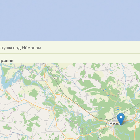
 птушкі над Нёманам
ірання