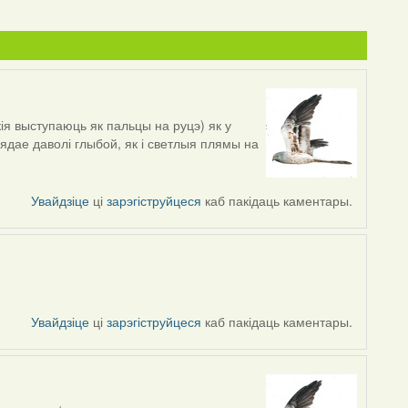
кія выступаюць як пальцы на руцэ) як у
ядае даволі глыбой, як і светлыя плямы на
Увайдзіце
ці
зарэгіструйцеся
каб пакідаць каментары.
Увайдзіце
ці
зарэгіструйцеся
каб пакідаць каментары.