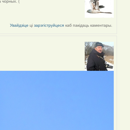
а чорных. (
Увайдзіце
ці
зарэгіструйцеся
каб пакідаць каментары.