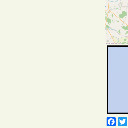
Фотаздымк
Fa