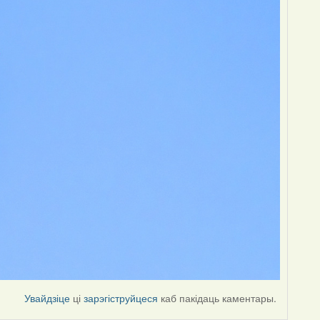
Увайдзіце
ці
зарэгіструйцеся
каб пакідаць каментары.