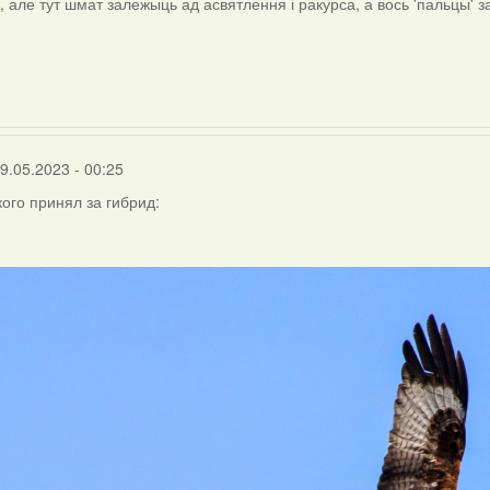
, але тут шмат залежыць ад асвятлення і ракурса, а вось 'пальцы' з
ly
igirka
9.05.2023 - 00:25
кого принял за гибрид: