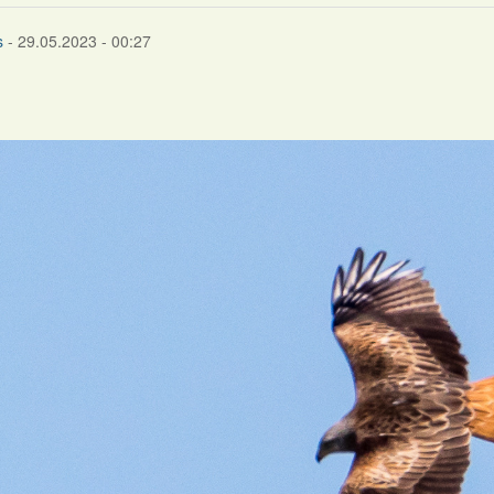
s
- 29.05.2023 - 00:27
s