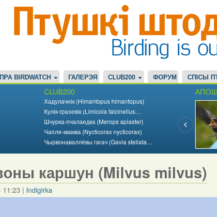
ПРА BIRDWATCH
ГАЛЕРЭЯ
CLUB200
ФОРУМ
СПІСЫ П
CLUB200
АПОШ
Хадулачнік (Himantopus himantopus)
Кулік-гразевік (Limicola falcinellus…
Шчурка-пчалаедка (Merops apiaster)
Чапля-кваква (Nycticorax nycticorax)
Чырвонаваллёвы гагач (Gavia stellata…
оны каршун (Milvus milvus)
- 11:23
|
Indigirka