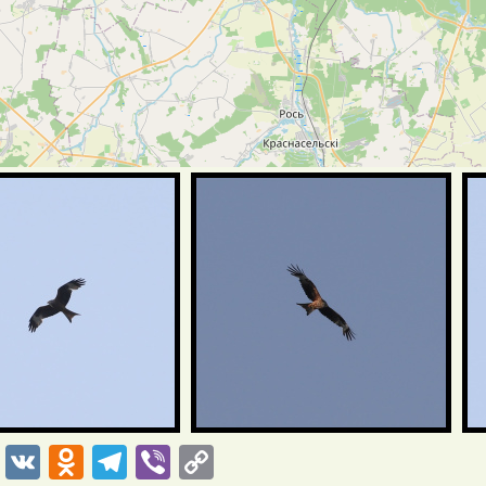
і
cebook
Twitter
VK
Odnoklassniki
Telegram
Viber
Copy