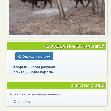
УВАХОД ДЛЯ КАРЫСТАЛЬНІКАЎ
Уваход у сістэму
Стварыць новы рахунак
Запытаць новы пароль
ЗАРАЗ НА САЙЦЕ
Зараз 1 карыстальнікаў анлайн.
Charapica