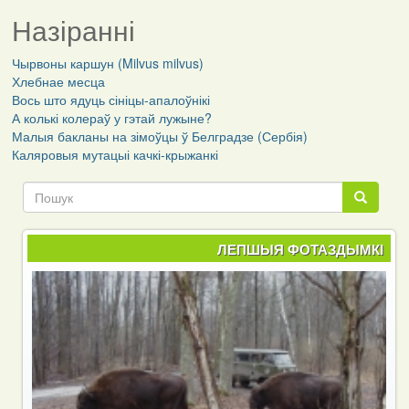
Назіранні
Чырвоны каршун (Milvus milvus)
Хлебнае месца
Вось што ядуць сініцы-апалоўнікі
А колькі колераў у гэтай лужыне?
Малыя бакланы на зімоўцы ў Белградзе (Сербія)
Каляровыя мутацыі качкі-крыжанкі
Пошук
Пошук
ЛЕПШЫЯ ФОТАЗДЫМКІ