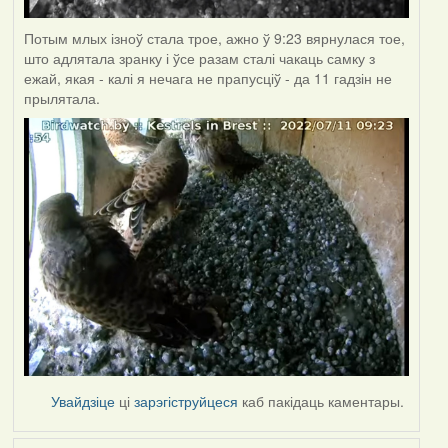
Потым млых ізноў стала трое, ажно ў 9:23 вярнулася тое,
што адлятала зранку і ўсе разам сталі чакаць самку з
ежай, якая - калі я нечага не прапусціў - да 11 гадзін не
прылятала.
Увайдзіце
ці
зарэгіструйцеся
каб пакідаць каментары.