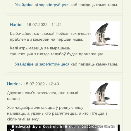
Увайдзіце
ці
зарэгіструйцеся
каб пакідаць каментары.
Harrier
- 16.07.2022 - 11:41
Выбачайце, калі ласка! Нейкая тэхнічная
In
праблема з камерай на першай нішы.
reply
to
Калі атрымаецца яе вырашыць,
by
трансляцыя з гнязда галубоў будзе працягвацца.
svetlana
Увайдзіце
ці
зарэгіструйцеся
каб пакідаць каментары.
vranova
Harrier
- 15.07.2022 - 12:40
Дружная сям'я аказалася, але толькі
нанач)
Усе чацьвёра злятаюцца ў родную нішу
начаваць, а ўдзень хто разлятаецца, а хто і б'ецца з
сіблінгамі за ежу.