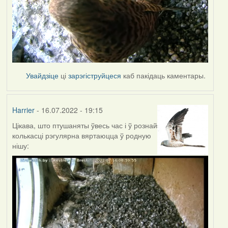
Увайдзіце
ці
зарэгіструйцеся
каб пакідаць каментары.
Harrier
- 16.07.2022 - 19:15
Цікава, што птушаняты ўвесь час і ў рознай
колькасці рэгулярна вяртаюцца ў родную
нішу: