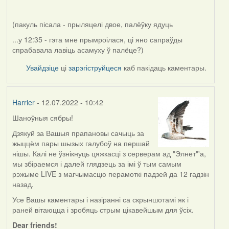
(пакуль пісала - прыляцелі двое, палёўку ядуць
...у 12:35 - гэта мне прымроілася, ці яно сапраўды
спрабавала лавіць асамуху ў палёце?)
Увайдзіце
ці
зарэгіструйцеся
каб пакідаць каментары.
Harrier
- 12.07.2022 - 10:42
Шаноўныя сябры!
Дзякуй за Вашыя прапановы сачыць за
жыццём пары шызых галубоў на першай
нішы. Калі не ўзнікнуць цяжкасці з серверам ад "Элнет"'а,
мы збіраемся і далей глядзець за імі ў тым самым
рэжыме LIVE з магчымасцю перамоткі падзей да 12 гадзін
назад.
Усе Вашы каментары і назіранні са скрыншотамі як і
раней вітаюцца і зробяць стрым цікавейшым для ўсіх.
Dear friends!