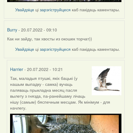
Увайдзіце
ці
зарэгіструйцеся
каб пакідаць каментары.
Burry
- 20.07.2022 - 09:10
Как ни зайду, так хвосты из окошек торчат))
Увайдзіце
ці
зарэгіструйцеся
каб пакідаць каментары.
Harrier
- 20.07.2022 - 10:21
Так, маладыя птушкі, якіх бацькі (у
In
нашым выпадку - самка) вучаць
reply
паляваць прыкладна месяц пасля
to
вылету з гнязда, па-ранейшаму лічаць
by
нішу (самым) бяспечным месцам. Як мінімум - для
Burry
начлегу.