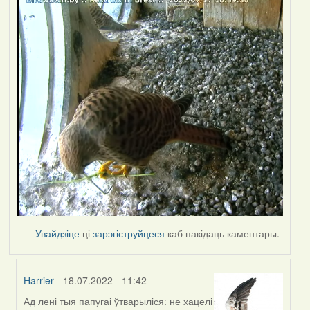
Увайдзіце
ці
зарэгіструйцеся
каб пакідаць каментары.
Harrier
- 18.07.2022 - 11:42
Ад лені тыя папугаі ўтварыліся: не хацелі
In