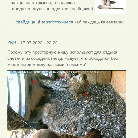
лавіць нешта жывое, а садавіна-
reply
гародніна нікуды не адлятае і не ўцякае)
to
by
Увайдзіце
ці
зарэгіструйцеся
каб пакідаць каментары.
ZNR
ZNR
- 17.07.2022 - 22:22
Похожу, эту просторную нишу используют для отдыха
слетки и из соседних гнезд. Радует, что обходится без
конфликтов между разными "семьями"