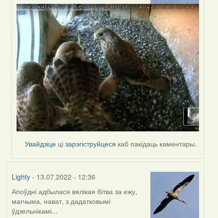
by
Harrier
Увайдзіце
ці
зарэгіструйцеся
каб пакідаць каментары.
Lighty
- 13.07.2022 - 12:36
Апоўдні адбылася вялікая бітва за ежу,
магчыма, нават, з дадатковымі
ўдзельнікамі...