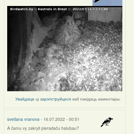
Увайдзіце
ці
зарэгіструйцеся
каб пакідаць каментары.
svetlana vranova
- 16.07.2022 - 00:51
A čamu vy zakryli pieradaču halubau?