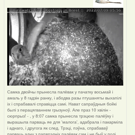
Самка двойчы прынесла палёвак у пачатку восьмай і
амаль у 8 гадзін ранку, і абодва разы птушаняты выхапілі
іх і спрабавалі справіцца самі. Нават сапраўдныя бойкі
былі з перацягваннем грызуноў. Але праз 10 хвілін -
сюрпрыз! - , у 8:07 самка прынесла трэцюю палёўку і
вырашыла парваць яе для 'малога', адабрала і пакарміла
і аднаго, і другога як след. Трэці, пэўна, спрабаваў
парваць адну з папярэдніх палёвак сам і не быў у полі