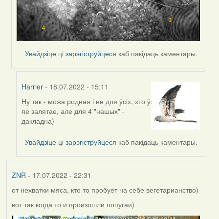
Увайдзіце
ці
зарэгіструйцеся
каб пакідаць каментары.
Harrier
- 18.07.2022 - 15:11
Ну так - можа родная і не для ўсіх, хто ў
In
яе залятае, але для 4 "нашых" -
reply
дакладна)
to
by
Увайдзіце
ці
зарэгіструйцеся
каб пакідаць каментары.
Lighty
ZNR
- 17.07.2022 - 22:31
от нехватки мяса, кто то пробует на себе вегетарианство)
вот так когда то и произошли попугаи)