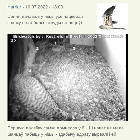
Harrier
- 10.07.2022 - 13:03
Сёння начавалі ў нішы ўсе чацвёра і
зранку ніхто больш нікуды не ляцеў)
Першую палёўку самка прынесла ў 6:11 і нават не мела
шанцаў пабыць у нішы - здабычу адразу вырвалі і ёй