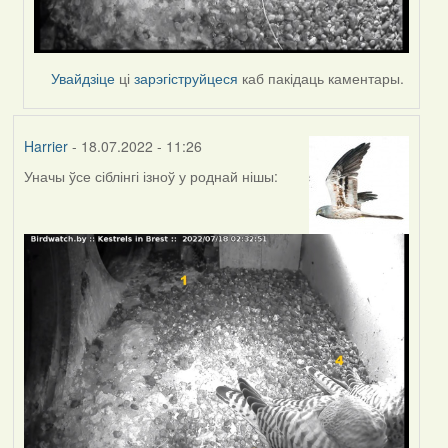
Увайдзіце
ці
зарэгіструйцеся
каб пакідаць каментары.
Harrier
- 18.07.2022 - 11:26
Уначы ўсе сіблінгі ізноў у роднай нішы: