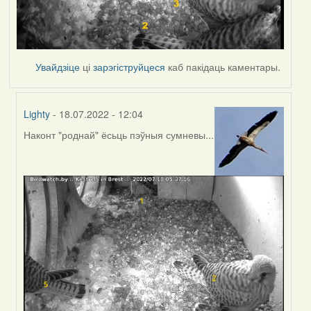
Увайдзіце
ці
зарэгіструйцеся
каб пакідаць каментары.
Lighty
- 18.07.2022 - 12:04
Наконт "роднай" ёсьць пэўныя сумневы...
In
reply
to
by
Harrier