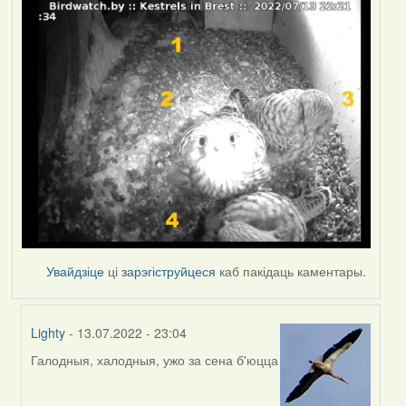
Увайдзіце
ці
зарэгіструйцеся
каб пакідаць каментары.
Lighty
- 13.07.2022 - 23:04
Галодныя, халодныя, ужо за сена б'юцца
In
reply
to