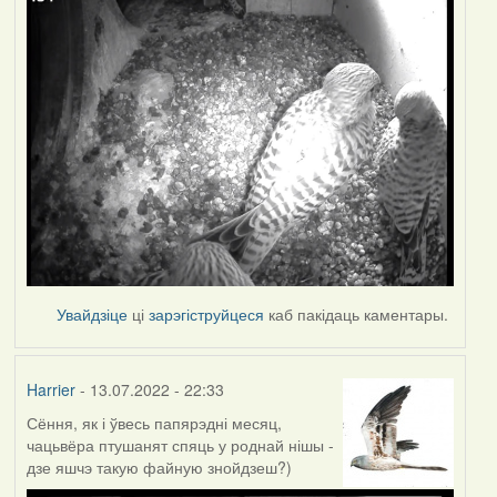
Увайдзіце
ці
зарэгіструйцеся
каб пакідаць каментары.
Harrier
- 13.07.2022 - 22:33
Сёння, як і ўвесь папярэдні месяц,
чацьвёра птушанят спяць у роднай нішы -
дзе яшчэ такую файную знойдзеш?)