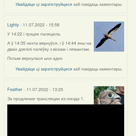
Увайдзіце
ці
зарэгіструйцеся
каб пакідаць каментары.
Lighty
- 11.07.2022 - 15:58
У 14:22 і трэцяе паляцела.
А ў 14:35 нехта вярнуўся, і ў 14:44 яны на
дваіх дзялілі палёўку з віскам і лямантам.
Потым вярнулася шчэ адно
Увайдзіце
ці
зарэгіструйцеся
каб пакідаць каментары.
Feather
- 11.07.2022 - 13:25
За продление трансляции из гнезда 1.