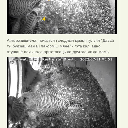
А як развіднела, пачаліся галодныя крыкі і гульня "Давай
ты будзеш мама і пакорміш мяне" - гэта калі адно
птушанё пачынала прыставаць да другога як да мамы.