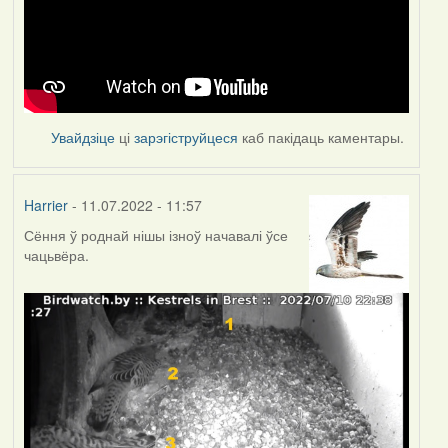
Увайдзіце
ці
зарэгіструйцеся
каб пакідаць каментары.
Harrier
- 11.07.2022 - 11:57
Сёння ў роднай нішы ізноў начавалі ўсе
чацьвёра.