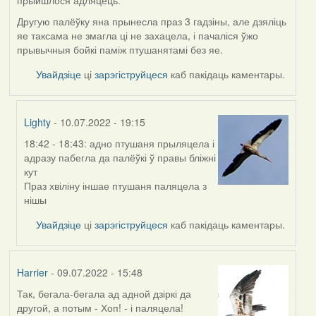
прыйшлося адляцець.
Другую палёўку яна прынесла праз 3 гадзіны, але дзяліць
яе таксама не змагла ці не захацела, і пачаліся ўжо
прывычныя бойкі паміж птушанятамі без яе.
Увайдзіце
ці
зарэгіструйцеся
каб пакідаць каментары.
Lighty
- 10.07.2022 - 19:15
18:42 - 18:43: адно птушаня прыляцела і
In
адразу пабегла да палёўкі ў правы бліжні
reply
кут
to
Праз хвіліну іншае птушаня паляцела з
by
нішы
Harrier
Увайдзіце
ці
зарэгіструйцеся
каб пакідаць каментары.
Harrier
- 09.07.2022 - 15:48
Так, бегала-бегала ад адной дзіркі да
другой, а потым - Хоп! - і паляцела!