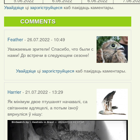
5.06.2022
6.06.2022
6.06.2022
7.06.20
Увайдзіце
ці
зарэгіструйцеся
каб пакідаць каментары.
COMMENTS
Feather
- 26.07.2022 - 10:49
Уважаемые зрители! Спасибо, что были с
нами! До встречи в следующем сезоне!
Увайдзіце
ці
зарэгіструйцеся
каб пакідаць каментары.
Harrier
- 21.07.2022 - 13:29
Як мінімум двое птушанят начавалі, са
світаннем адляцелі, а потым ізноў
вярнуліся ў нішу: