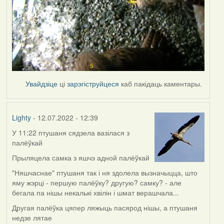
Увайдзіце
ці
зарэгіструйцеся
каб пакідаць каментары.
Lighty
- 12.07.2022 - 12:39
У 11:22 птушаня сядзела вазілася з
палёўкай
Прыляцела самка з яшчэ адной палёўкай
"Няшчаснае" птушаня так і ня здолела вызначыцца, што
яму жэрці - першую палёўку? другую? самку? - але
бегала па нішы некалькі хвілін і шмат верашчала...
Другая палёўка цяпер ляжыць пасярод нішы, а птушаня
недзе лятае