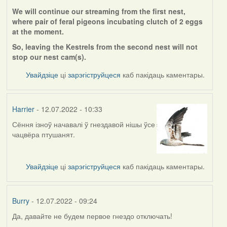
We will continue our streaming from the first nest,
where pair of feral pigeons incubating clutch of 2 eggs
at the moment.
So, leaving the Kestrels from the second nest will not
stop our nest cam(s).
Увайдзіце
ці
зарэгіструйцеся
каб пакідаць каментары.
Harrier
- 12.07.2022 - 10:33
Сёння ізноў начавалі ў гнездавой нішы ўсе
чацвёра птушанят.
Увайдзіце
ці
зарэгіструйцеся
каб пакідаць каментары.
Burry
- 12.07.2022 - 09:24
Да, давайте не будем первое гнездо отключать!