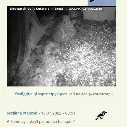
Увайдзіце
ці
зарэгіструйцеся
каб пакідаць каментары.
svetlana vranova
- 16.07.2022 - 00:51
A čamu vy zakryli pieradaču halubau?