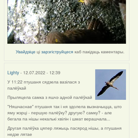
Увайдзіце
ці
зарэгіструйцеся
каб пакідаць каментары.
Lighty
- 12.07.2022 - 12:39
У 11:22 птушаня сядзела вазілася з
палёўкай
Прыляцела самка з яшчэ адной палёўкай
"Няшчаснае" птушаня так і ня здолела вызначыцца, што
яму жэрці - першую палёўку? другую? самку? - але
бегала па нішы некалькі хвілін і шмат верашчала...
Другая палёўка цяпер ляжыць пасярод нішы, а птушаня
недзе лятае