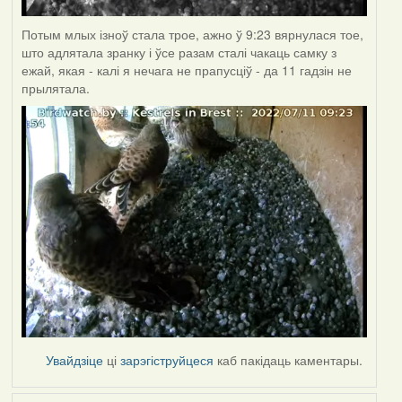
Потым млых ізноў стала трое, ажно ў 9:23 вярнулася тое,
што адлятала зранку і ўсе разам сталі чакаць самку з
ежай, якая - калі я нечага не прапусціў - да 11 гадзін не
прылятала.
Увайдзіце
ці
зарэгіструйцеся
каб пакідаць каментары.