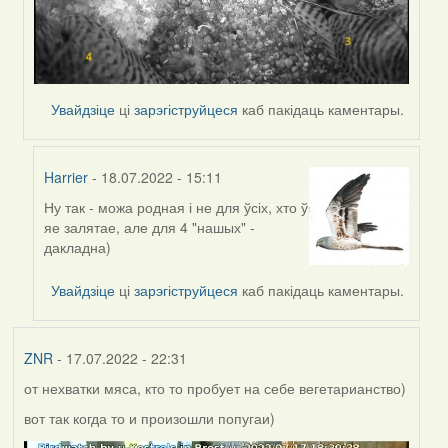
Увайдзіце
ці
зарэгіструйцеся
каб пакідаць каментары.
Harrier
- 18.07.2022 - 15:11
Ну так - можа родная і не для ўсіх, хто ў
In
яе залятае, але для 4 "нашых" -
reply
дакладна)
to
by
Увайдзіце
ці
зарэгіструйцеся
каб пакідаць каментары.
Lighty
ZNR
- 17.07.2022 - 22:31
от нехватки мяса, кто то пробует на себе вегетарианство)
вот так когда то и произошли попугаи)