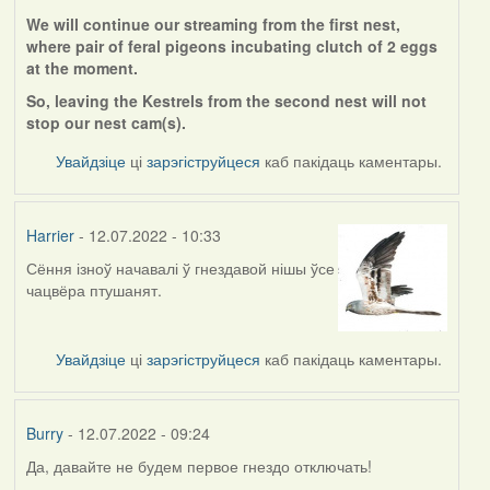
We will continue our streaming from the first nest,
where pair of feral pigeons incubating clutch of 2 eggs
at the moment.
So, leaving the Kestrels from the second nest will not
stop our nest cam(s).
Увайдзіце
ці
зарэгіструйцеся
каб пакідаць каментары.
Harrier
- 12.07.2022 - 10:33
Сёння ізноў начавалі ў гнездавой нішы ўсе
чацвёра птушанят.
Увайдзіце
ці
зарэгіструйцеся
каб пакідаць каментары.
Burry
- 12.07.2022 - 09:24
Да, давайте не будем первое гнездо отключать!