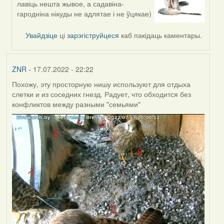
лавіць нешта жывое, а садавіна-
reply
гародніна нікуды не адлятае і не ўцякае)
to
by
Увайдзіце
ці
зарэгіструйцеся
каб пакідаць каментары.
ZNR
ZNR
- 17.07.2022 - 22:22
Похожу, эту просторную нишу используют для отдыха
слетки и из соседних гнезд. Радует, что обходится без
конфликтов между разными "семьями"