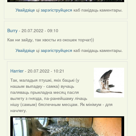
Увайдзіце
ці
зарэгіструйцеся
каб пакідаць каментары.
Burry
- 20.07.2022 - 09:10
Как ни зайду, так хвосты из окошек торчат))
Увайдзіце
ці
зарэгіструйцеся
каб пакідаць каментары.
Harrier
- 20.07.2022 - 10:21
Так, маладыя птушкі, якіх бацькі (у
In
нашым выпадку - самка) вучаць
reply
паляваць прыкладна месяц пасля
to
вылету з гнязда, па-ранейшаму лічаць
by
нішу (самым) бяспечным месцам. Як мінімум - для
Burry
начлегу.