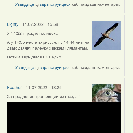
Увайдзіце
ці
зарэгіструйцеся
каб пакідаць каментары.
Lighty
- 11.07.2022 - 15:58
У 14:22 і трэцяе паляцела.
А ў 14:35 нехта вярнуўся, і ў 14:44 яны на
дваіх дзялілі палёўку з віскам і лямантам.
Потым вярнулася шчэ адно
Увайдзіце
ці
зарэгіструйцеся
каб пакідаць каментары.
Feather
- 11.07.2022 - 13:25
За продление трансляции из гнезда 1.