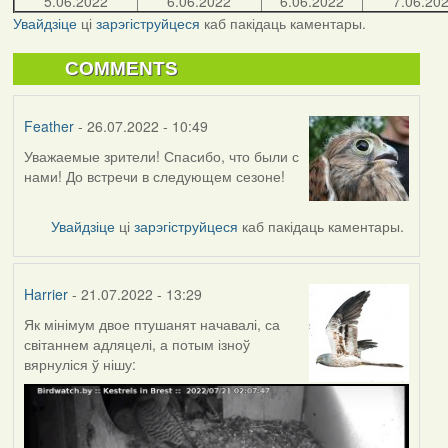
5.06.2022
6.06.2022
6.06.2022
7.06.20
Увайдзіце
ці
зарэгіструйцеся
каб пакідаць каментары.
COMMENTS
Feather
- 26.07.2022 - 10:49
Уважаемые зрители! Спасибо, что были с
нами! До встречи в следующем сезоне!
Увайдзіце
ці
зарэгіструйцеся
каб пакідаць каментары.
Harrier
- 21.07.2022 - 13:29
Як мінімум двое птушанят начавалі, са
світаннем адляцелі, а потым ізноў
вярнуліся ў нішу: