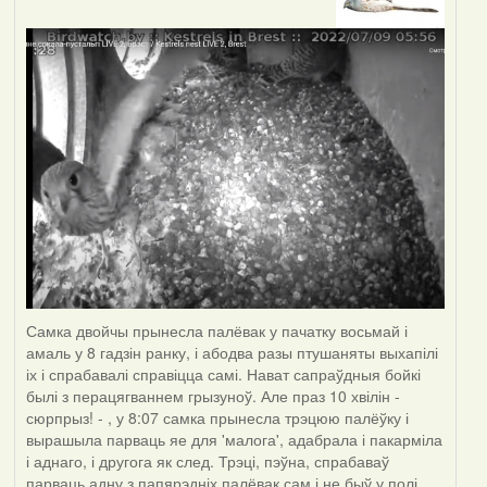
Самка двойчы прынесла палёвак у пачатку восьмай і
амаль у 8 гадзін ранку, і абодва разы птушаняты выхапілі
іх і спрабавалі справіцца самі. Нават сапраўдныя бойкі
былі з перацягваннем грызуноў. Але праз 10 хвілін -
сюрпрыз! - , у 8:07 самка прынесла трэцюю палёўку і
вырашыла парваць яе для 'малога', адабрала і пакарміла
і аднаго, і другога як след. Трэці, пэўна, спрабаваў
парваць адну з папярэдніх палёвак сам і не быў у полі