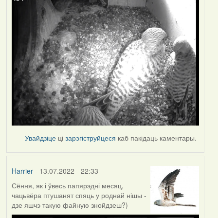
Увайдзіце
ці
зарэгіструйцеся
каб пакідаць каментары.
Harrier
- 13.07.2022 - 22:33
Сёння, як і ўвесь папярэдні месяц,
чацьвёра птушанят спяць у роднай нішы -
дзе яшчэ такую файную знойдзеш?)