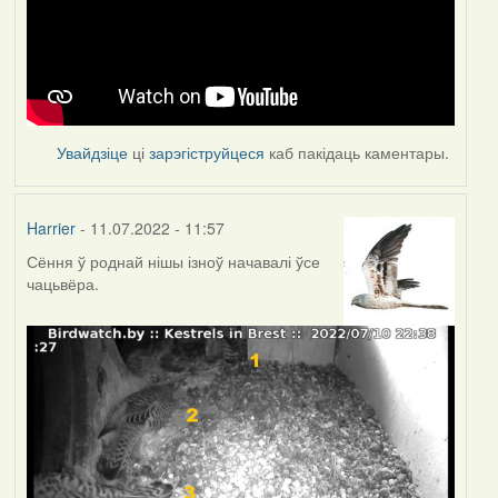
Увайдзіце
ці
зарэгіструйцеся
каб пакідаць каментары.
Harrier
- 11.07.2022 - 11:57
Сёння ў роднай нішы ізноў начавалі ўсе
чацьвёра.