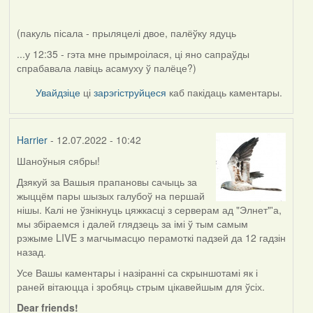
(пакуль пісала - прыляцелі двое, палёўку ядуць
...у 12:35 - гэта мне прымроілася, ці яно сапраўды
спрабавала лавіць асамуху ў палёце?)
Увайдзіце
ці
зарэгіструйцеся
каб пакідаць каментары.
Harrier
- 12.07.2022 - 10:42
Шаноўныя сябры!
Дзякуй за Вашыя прапановы сачыць за
жыццём пары шызых галубоў на першай
нішы. Калі не ўзнікнуць цяжкасці з серверам ад "Элнет"'а,
мы збіраемся і далей глядзець за імі ў тым самым
рэжыме LIVE з магчымасцю перамоткі падзей да 12 гадзін
назад.
Усе Вашы каментары і назіранні са скрыншотамі як і
раней вітаюцца і зробяць стрым цікавейшым для ўсіх.
Dear friends!