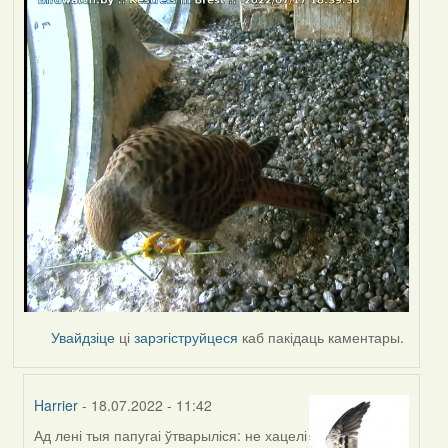
Увайдзіце
ці
зарэгіструйцеся
каб пакідаць каментары.
Harrier
- 18.07.2022 - 11:42
Ад лені тыя папугаі ўтварыліся: не хацелі
In