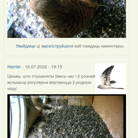
Увайдзіце
ці
зарэгіструйцеся
каб пакідаць каментары.
Harrier
- 16.07.2022 - 19:15
Цікава, што птушаняты ўвесь час і ў рознай
колькасці рэгулярна вяртаюцца ў родную
нішу: