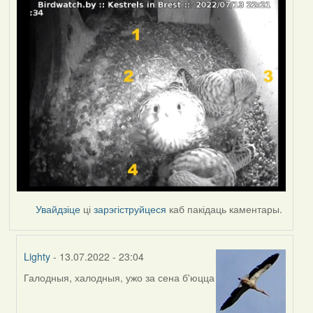
Увайдзіце
ці
зарэгіструйцеся
каб пакідаць каментары.
Lighty
- 13.07.2022 - 23:04
Галодныя, халодныя, ужо за сена б'юцца
In
reply
to