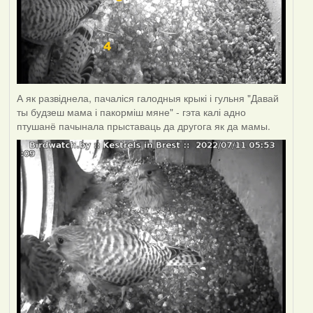
А як развіднела, пачаліся галодныя крыкі і гульня "Давай
ты будзеш мама і пакорміш мяне" - гэта калі адно
птушанё пачынала прыставаць да другога як да мамы.