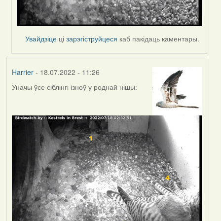
Увайдзіце
ці
зарэгіструйцеся
каб пакідаць каментары.
Harrier
- 18.07.2022 - 11:26
Уначы ўсе сіблінгі ізноў у роднай нішы: