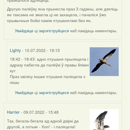
прыйшлося адляцець.
Другую палёўку яна прынесла праз 3 гадзіны, але дзяліць
яе таксама не змагла ці не захацела, і пачаліся ўжо
прывычныя бойкі паміж птушанятамі без яе.
Увайдзіце
ці
зарэгіструйцеся
каб пакідаць каментары.
Lighty
- 10.07.2022 - 19:15
18:42 - 18:43: адно птушаня прыляцела і
In
адразу пабегла да палёўкі ў правы бліжні
reply
кут
to
Праз хвіліну іншае птушаня паляцела з
by
нішы
Harrier
Увайдзіце
ці
зарэгіструйцеся
каб пакідаць каментары.
Harrier
- 09.07.2022 - 15:48
Так, бегала-бегала ад адной дзіркі да
другой, а потым - Хоп! - і паляцела!