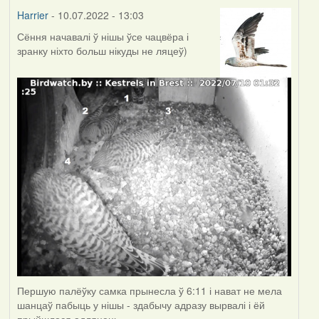
Harrier
- 10.07.2022 - 13:03
Сёння начавалі ў нішы ўсе чацвёра і
зранку ніхто больш нікуды не ляцеў)
Першую палёўку самка прынесла ў 6:11 і нават не мела
шанцаў пабыць у нішы - здабычу адразу вырвалі і ёй