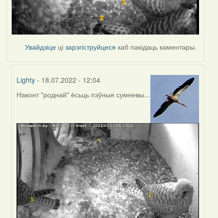
Увайдзіце
ці
зарэгіструйцеся
каб пакідаць каментары.
Lighty
- 18.07.2022 - 12:04
Наконт "роднай" ёсьць пэўныя сумневы...
In
reply
to
by
Harrier