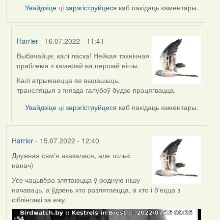
Увайдзіце
ці
зарэгіструйцеся
каб пакідаць каментары.
Harrier
- 16.07.2022 - 11:41
Выбачайце, калі ласка! Нейкая тэхнічная
In
праблема з камерай на першай нішы.
reply
to
Калі атрымаецца яе вырашыць,
by
трансляцыя з гнязда галубоў будзе працягвацца.
svetlana
Увайдзіце
ці
зарэгіструйцеся
каб пакідаць каментары.
vranova
Harrier
- 15.07.2022 - 12:40
Дружная сям'я аказалася, але толькі
нанач)
Усе чацьвёра злятаюцца ў родную нішу
начаваць, а ўдзень хто разлятаецца, а хто і б'ецца з
сіблінгамі за ежу.