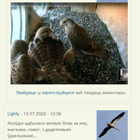
by
Harrier
Увайдзіце
ці
зарэгіструйцеся
каб пакідаць каментары.
Lighty
- 13.07.2022 - 12:36
Апоўдні адбылася вялікая бітва за ежу,
магчыма, нават, з дадатковымі
ўдзельнікамі...