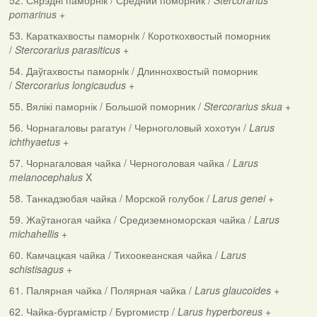
52. Сярэднi паморнiк / Средний поморник /
Stercorarius
pomarinus
+
53. Караткахвосты паморнiк / Короткохвостый поморник
/
Stercorarius parasiticus
+
54. Даўгахвосты паморнiк / Длиннохвостый поморник
/
Stercorarius longicaudus
+
55. Вялікі паморнік / Большой поморник /
Stercorarius skua
+
56. Чорнагаловы рагатун / Черноголовый хохотун /
Larus
ichthyaetus
+
57. Чорнагаловая чайка / Черноголовая чайка /
Larus
melanocephalus
X
58. Танкадзюбая чайка / Морской голубок /
Larus genei
+
59. Жаўтаногая чайка / Средиземноморская чайка /
Larus
michahellis
+
60. Камчацкая чайка / Тихоокеанская чайка /
Larus
schistisagus
+
61. Палярная чайка / Полярная чайка /
Larus glaucoides
+
62. Чайка-бургамістр / Бургомистр /
Larus hyperboreus
+