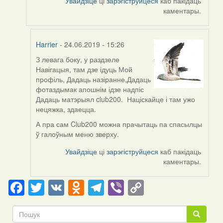
Увайдзіце
ці
зарэгіструйцеся
каб пакідаць
каментары.
Harrier
- 24.06.2019 - 15:26
З левага боку, у раздзеле
In
Навігацыя, там дзе ідуць Мой
reply
профіль, Дадаць назіранне,Дадаць
to
фотаздымак апошнім ідзе надпіс
by
Дадаць матэрыял club200. Націскайце і там ужо
dzmitry_kuzmich
нецяжка, здаецца.
А пра сам Club200 можна прачытаць па спасылцы
ў галоўным меню зверху.
Увайдзіце
ці
зарэгіструйцеся
каб пакідаць
каментары.
Facebook
Twitter
VK
Odnoklassniki
Telegram
Viber
Copy
Link
Пошук
Пошук