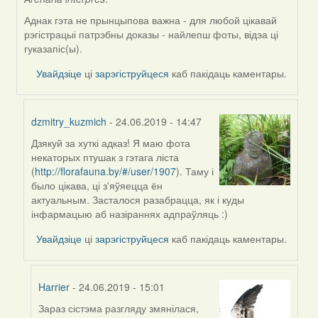
Аднак гэта не прынцыпова важна - для любой цікавай
рэгістрацыі патрэбны доказы - найлепш фоты, відэа ці
гуказапіс(ы).
Увайдзіце
ці
зарэгіструйцеся
каб пакідаць каментары.
dzmitry_kuzmich
- 24.06.2019 - 14:47
Дзякуй за хуткі адказ! Я маю фота
In
некаторых птушак з гэтага ліста
reply
(
http://florafauna.by/#/user/1907
). Таму і
to
было цікава, ці з'яўяецца ён
by
актуальным. Засталося разабрацца, як і куды
Harrier
інфармацыю аб назіраннях адпраўляць :)
Увайдзіце
ці
зарэгіструйцеся
каб пакідаць каментары.
Harrier
- 24.06.2019 - 15:01
Зараз сістэма разгляду змянілася,
In