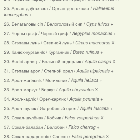
25. Арлан-даўгахвост / Орлан-долгохвост /
Haliaeetus
leucoryphus
+
26. Белагаловы сiп / Белоголовый сип /
Gyps fulvus
+
27. Чорны грыф / Черный гриф /
Aegypius monachus
+
28. Стэпавы лунь / Степной лунь /
Circus macrourus
Х
29. Канюх-курганнiк / Курганник /
Buteo rufinus
+
30. Вялiкi арлец / Большой подорлик /
Aquila clanga
Х
31. Стэпавы арол / Степной орел /
Aquila nipalensis
+
32. Арол-магiльнiк / Могильник /
Aquila heliaca
+
33. Арол-маркут / Беркут /
Aquila chrysaetos
Х
34. Арол-карлiк / Орел-карлик /
Aquila pennata
+
35. Арол-шуляк / Ястребиный орел /
Aquila fasciata
+
36. Сокал-шулёнак / Кобчик /
Falco vespertinus
Х
37. Сокал-балабан / Балобан /
Falco cherrug
+
38. Сокал-падарожнiк / Сапсан /
Falco peregrinus
Х