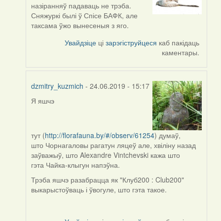
reply
назіранняў падаваць не трэба.
to
Сняжуркі былі ў Спісе БАФК, але
by
таксама ўжо вынесеныя з яго.
Harrier
Увайдзіце
ці
зарэгіструйцеся
каб пакідаць
каментары.
dzmitry_kuzmich
- 24.06.2019 - 15:17
Я яшчэ
In
reply
to
by
тут (
http://florafauna.by/#/observ/61254
) думаў,
Harrier
што Чорнагаловы рагатун ляцеў але, хвіліну назад
заўважыў, што Alexandre Vintchevski кажа што
гэта Чайка-клыгун напэўна.
Трэба яшчэ разабрацца як "Клуб200 : Club200"
выкарыстоўваць і ўвогуле, што гэта такое.