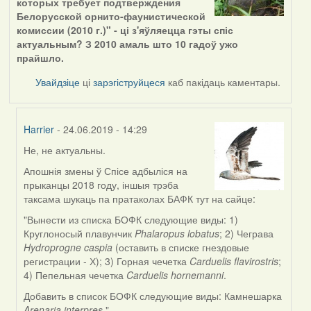
которых требует подтверждения
Белорусской орнито-фаунистической
комиссии (2010 г.)" - ці з'яўляецца гэты спіс
актуальным? З 2010 амаль што 10 гадоў ужо
прайшло.
Увайдзіце
ці
зарэгіструйцеся
каб пакідаць каментары.
Harrier
- 24.06.2019 - 14:29
Не, не актуальны.
In
reply
Апошнія змены ў Спісе адбыліся на
to
прыканцы 2018 году, іншыя трэба
by
таксама шукаць па пратаколах БАФК тут на сайце:
dzmitry_kuzmich
"Вынести из списка БОФК следующие виды: 1)
Круглоносый плавунчик
Phalaropus lobatus
; 2) Чеграва
Hydroprogne caspia
(оставить в списке гнездовые
регистрации - Х); 3) Горная чечетка
Carduelis flavirostris
;
4) Пепельная чечетка
Carduelis hornemanni
.
Добавить в список БОФК следующие виды: Камнешарка
Arenaria interpres
."