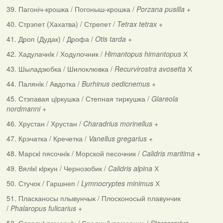
39. Пагоніч-крошка / Погоныш-крошка /
Porzana pusilla
+
40. Стрэпет (Хахатва) / Стрепет /
Tetrax tetrax
+
41. Дроп (Дудак) / Дрофа /
Otis tarda
+
42. Хадулачнiк / Ходулочник /
Himantopus himantopus
Х
43. Шыладзюбка / Шилоклювка /
Recurvirostra avosetta
Х
44. Палянiк / Авдотка /
Burhinus oedicnemus
+
45. Стэпавая цiркушка / Степная тиркушка /
Glareola
nordmanni
+
46. Хрустан / Хрустан /
Charadrius morinellus
+
47. Крэчатка / Кречетка /
Vanellus gregarius
+
48. Марскi пясочнiк / Морской песочник /
Calidris maritima
+
49. Вялiкi кiркун / Чернозобик /
Calidris alpina
Х
50. Стучок / Гаршнеп /
Lymnocryptes minimus
Х
51. Пласканосы плывунчык / Плосконосый плавунчик
/
Phalaropus fulicarius
+