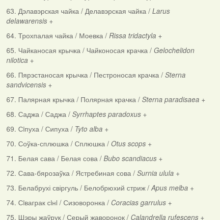
63. Дэлавэрская чайка / Делавэрская чайка /
Larus
delawarensis
+
64. Трохпалая чайка / Моевка /
Rissa tridactyla
+
65. Чайканосая крычка / Чайконосая крачка /
Gelochelidon
nilotica
+
66. Пярэстаносая крычка / Пестроносая крачка /
Sterna
sandvicensis
+
67. Палярная крычка / Полярная крачка /
Sterna paradisaea
+
68. Саджа / Саджа /
Syrrhaptes paradoxus
+
69. Сiпуха / Сипуха /
Tyto alba
+
70. Соўка-сплюшка / Сплюшка /
Otus scops
+
71. Белая сава / Белая сова /
Bubo scandiacus
+
72. Сава-бярозаўка / Ястребиная сова /
Surnia ulula
+
73. Белабрухі свіргуль / Белобрюхий стриж /
Apus melba
+
74. Сiваграк сiнi / Сизоворонка /
Coracias garrulus
+
75. Шэры жаўрук / Серый жаворонок /
Calandrella rufescens
+