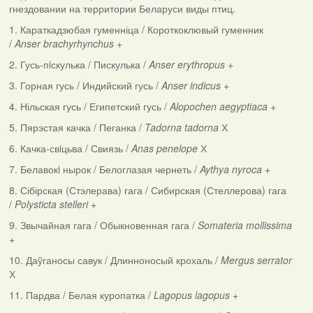
гнездовании на территории Беларуси виды птиц.
1. Караткадзюбая гуменніца / Короткоклювый гуменник
/
Anser brachyrhynchus +
2. Гусь-пiскулька / Пискулька /
Anser erythropus
+
3. Горная гусь / Индийский гусь /
Anser indicus
+
4. Нільская гусь / Египетский гусь /
Alopochen aegyptiaca
+
5. Пярэстая качка / Пеганка /
Tadorna tadorna
Х
6. Качка-свiцьва / Свиязь /
Anas penelope
Х
7. Белавокi нырок / Белоглазая чернеть /
Aythya nyroca
+
8. Сібірская (Стэлерава) гага / Сибирская (Стеллерова) гага
/
Polysticta stelleri
+
9. Звычайная гага / Обыкновенная гага /
Somateria mollissima
+
10. Даўганосы савук / Длинноносый крохаль /
Mergus serrator
Х
11. Пардва / Белая куропатка /
Lagopus lagopus
+