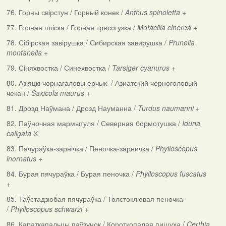
76. Горны свірстун / Горный конек /
Anthus spinoletta
+
77. Горная пліска / Горная трясогузка /
Motacilla cinerea
+
78. Сібірская завірушка / Сибирская завирушка /
Prunella
montanella
+
79. Сiняхвостка / Синехвостка /
Tarsiger cyanurus
+
80. Азіяцкі чорнагаловы ерчык / Азиатский черноголовый
чекан /
Saxicola maurus
+
81. Дрозд Наўмана / Дрозд Науманна /
Turdus naumanni
+
82. Паўночная мармытуля / Северная бормотушка /
Iduna
caligata
Х
83. Пячураўка-зарнічка / Пеночка-зарничка /
Phylloscopus
inornatus
+
84. Бурая пячураўка / Бурая пеночка /
Phylloscopus fuscatus
+
85. Таўстадзюбая пячураўка / Толстоклювая пеночка
/
Phylloscopus schwarzi
+
86. Караткапальцы паўзунок / Короткопалая пищуха /
Certhia