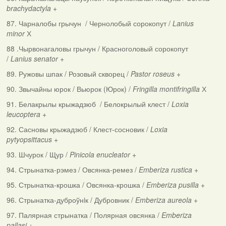
brachydactyla
+
87. Чарналобы грычун / Чернолобый сорокопут /
Lanius
minor
Х
88 .Чырвонагаловы грычун / Красноголовый сорокопут
/
Lanius senator
+
89. Ружовы шпак / Розовый скворец /
Pastor roseus
+
90. Звычайны юрок / Вьюрок (Юрок) /
Fringilla montifringilla
Х
91. Белакрылы крыжадзюб / Белокрылый клест /
Loxia
leucoptera
+
92. Сасновы крыжадзюб / Клест-сосновик /
Loxia
pytyopsittacus
+
93. Шчурок / Щур /
Pinicola enucleator
+
94. Стрынатка-рэмез / Овсянка-ремез /
Emberiza rustica
+
95. Стрынатка-крошка / Овсянка-крошка /
Emberiza pusilla
+
96. Стрынатка-дуброўнiк / Дубровник /
Emberiza aureola
+
97. Палярная стрынатка / Полярная овсянка /
Emberiza
pallasi
+