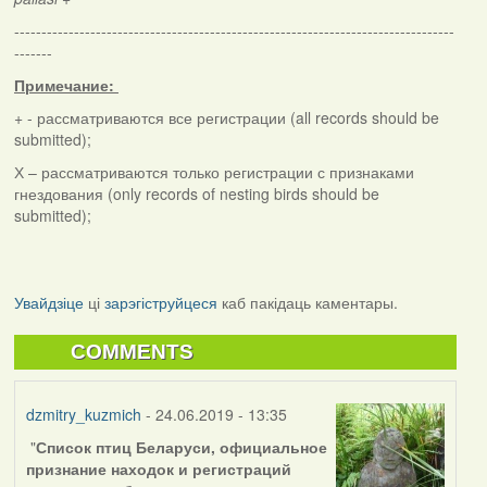
---------------------------------------------------------------------------------
-------
Примечание:
+ - рассматриваются все регистрации (
all
records should
be
submitted
)
;
Х – рассматриваются
только
регистрации с признаками
гнездования
(
only
records
of
nesting
birds
should
be
submitted
)
;
Увайдзіце
ці
зарэгіструйцеся
каб пакідаць каментары.
COMMENTS
dzmitry_kuzmich
- 24.06.2019 - 13:35
"
Список птиц Беларуси, официальное
признание находок и регистраций