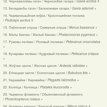
12. Чорнаваллѐвы гагач / Чернозобая гагара /
Gavia arctica
Х
13. Беладзюбы гагач / Белоклювая гагара /
Gavia adamsii
+
14. Чырванашыйная коўра / Красношейная поганка
/
Podiceps auritus
Х
15. Паўночная олуша / Северная олуша /
Morus bassanus
+
16. Малы баклан / Малый баклан /
Phalacrocorax pygmeus
+
17. Ружовы пелiкан / Розовый пеликан /
Pelecanus onocrotalus
+
18. Кучаравы пелікан / Кудрявый пеликан /
Pelecanus crispus
+
19. Жоўтая чапля / Желтая цапля /
Ardeola ralloides
+
20. Егiпецкая чапля / Египетская цапля /
Bubulcus ibis
+
21. Каравайка / Каравайка /
Plegadis falcinellus
+
22 .Колпiца / Колпица /
Platalea leucorodia
+
23. Чырвоны фламінга / Обыкновенный фламинго
/
Phoenicopterus roseus
+
24. Чырвоны каршун / Красный коршун /
Milvus milvus
Х