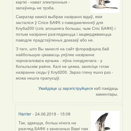
карткі - нават электронныя -
reply
запаўняць не трэба.
to
by
Сакратар камісіі выбірае назіранні відаў, якія
dzmitry_kuzmich
засталіся ў Спісе БАФК з паведамленняў для
Клуба200 (спіс апошняга большы, чым Спіс БАФК) і
потым назіранні разглядаюцца і зацверджваюцца
паводле прадстаўленых доказаў або не.
З таго, што Вы занеслі на сайт флорафауна.бай
найбольшую цікавасць уяўляе назіранне
чорнагаловага ерчыка - яўна гняздуючага - у
Копыльскім раёне. Калі не цяжка, занясіце гэтае
назіранне сюды ў Клуб200. Зараз гляну яшчэ раз -
можа нешта прапусціў.
Увайдзіце
ці
зарэгіструйцеся
каб пакідаць
каментары.
Harrier
- 24.06.2019 - 15:08
Так, здаецца, больш нічога на
In
разгляд БАФК з занесеных Вамі там