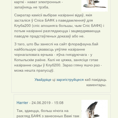
карткі - нават электронныя -
reply
запаўняць не трэба.
to
by
Сакратар камісіі выбірае назіранні відаў, якія
dzmitry_kuzmich
засталіся ў Спісе БАФК з паведамленняў для
Клуба200 (спіс апошняга большы, чым Спіс БАФК) і
потым назіранні разглядаюцца і зацверджваюцца
паводле прадстаўленых доказаў або не.
З таго, што Вы занеслі на сайт флорафауна.бай
найбольшую цікавасць уяўляе назіранне
чорнагаловага ерчыка - яўна гняздуючага - у
Копыльскім раёне. Калі не цяжка, занясіце гэтае
назіранне сюды ў Клуб200. Зараз гляну яшчэ раз -
можа нешта прапусціў.
Увайдзіце
ці
зарэгіструйцеся
каб пакідаць
каментары.
Harrier
- 24.06.2019 - 15:08
Так, здаецца, больш нічога на
In
разгляд БАФК з занесеных Вамі там