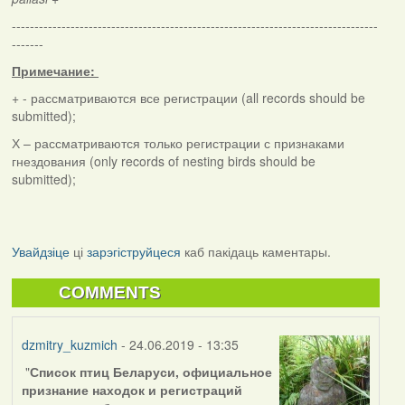
---------------------------------------------------------------------------------
-------
Примечание:
+ - рассматриваются все регистрации (
all
records should
be
submitted
)
;
Х – рассматриваются
только
регистрации с признаками
гнездования
(
only
records
of
nesting
birds
should
be
submitted
)
;
Увайдзіце
ці
зарэгіструйцеся
каб пакідаць каментары.
COMMENTS
dzmitry_kuzmich
- 24.06.2019 - 13:35
"
Список птиц Беларуси, официальное
признание находок и регистраций