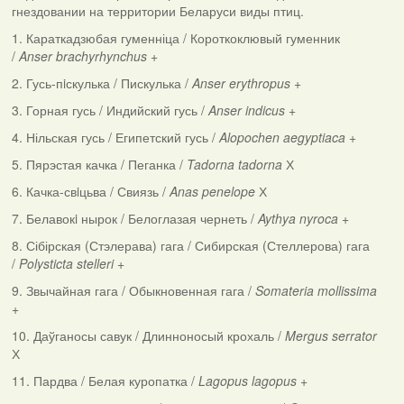
гнездовании на территории Беларуси виды птиц.
1. Караткадзюбая гуменніца / Короткоклювый гуменник
/
Anser brachyrhynchus +
2. Гусь-пiскулька / Пискулька /
Anser erythropus
+
3. Горная гусь / Индийский гусь /
Anser indicus
+
4. Нільская гусь / Египетский гусь /
Alopochen aegyptiaca
+
5. Пярэстая качка / Пеганка /
Tadorna tadorna
Х
6. Качка-свiцьва / Свиязь /
Anas penelope
Х
7. Белавокi нырок / Белоглазая чернеть /
Aythya nyroca
+
8. Сібірская (Стэлерава) гага / Сибирская (Стеллерова) гага
/
Polysticta stelleri
+
9. Звычайная гага / Обыкновенная гага /
Somateria mollissima
+
10. Даўганосы савук / Длинноносый крохаль /
Mergus serrator
Х
11. Пардва / Белая куропатка /
Lagopus lagopus
+