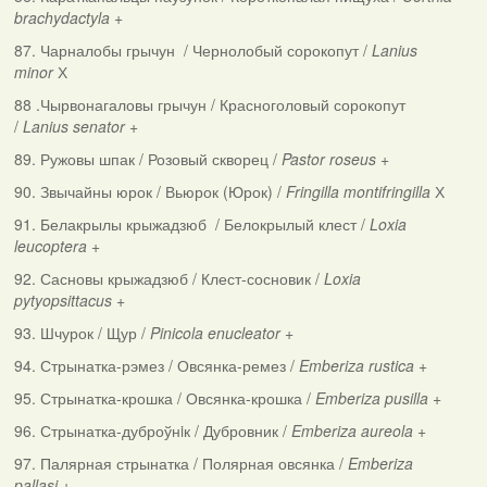
brachydactyla
+
87. Чарналобы грычун / Чернолобый сорокопут /
Lanius
minor
Х
88 .Чырвонагаловы грычун / Красноголовый сорокопут
/
Lanius senator
+
89. Ружовы шпак / Розовый скворец /
Pastor roseus
+
90. Звычайны юрок / Вьюрок (Юрок) /
Fringilla montifringilla
Х
91. Белакрылы крыжадзюб / Белокрылый клест /
Loxia
leucoptera
+
92. Сасновы крыжадзюб / Клест-сосновик /
Loxia
pytyopsittacus
+
93. Шчурок / Щур /
Pinicola enucleator
+
94. Стрынатка-рэмез / Овсянка-ремез /
Emberiza rustica
+
95. Стрынатка-крошка / Овсянка-крошка /
Emberiza pusilla
+
96. Стрынатка-дуброўнiк / Дубровник /
Emberiza aureola
+
97. Палярная стрынатка / Полярная овсянка /
Emberiza
pallasi
+