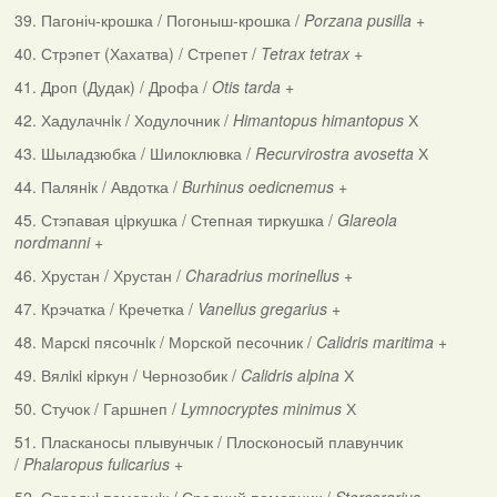
39. Пагоніч-крошка / Погоныш-крошка /
Porzana pusilla
+
40. Стрэпет (Хахатва) / Стрепет /
Tetrax tetrax
+
41. Дроп (Дудак) / Дрофа /
Otis tarda
+
42. Хадулачнiк / Ходулочник /
Himantopus himantopus
Х
43. Шыладзюбка / Шилоклювка /
Recurvirostra avosetta
Х
44. Палянiк / Авдотка /
Burhinus oedicnemus
+
45. Стэпавая цiркушка / Степная тиркушка /
Glareola
nordmanni
+
46. Хрустан / Хрустан /
Charadrius morinellus
+
47. Крэчатка / Кречетка /
Vanellus gregarius
+
48. Марскi пясочнiк / Морской песочник /
Calidris maritima
+
49. Вялiкi кiркун / Чернозобик /
Calidris alpina
Х
50. Стучок / Гаршнеп /
Lymnocryptes minimus
Х
51. Пласканосы плывунчык / Плосконосый плавунчик
/
Phalaropus fulicarius
+