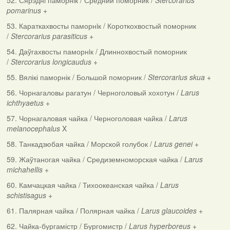
52. Сярэднi паморнiк / Средний поморник /
Stercorarius
pomarinus
+
53. Караткахвосты паморнiк / Короткохвостый поморник
/
Stercorarius parasiticus
+
54. Даўгахвосты паморнiк / Длиннохвостый поморник
/
Stercorarius longicaudus
+
55. Вялікі паморнік / Большой поморник /
Stercorarius skua
+
56. Чорнагаловы рагатун / Черноголовый хохотун /
Larus
ichthyaetus
+
57. Чорнагаловая чайка / Черноголовая чайка /
Larus
melanocephalus
X
58. Танкадзюбая чайка / Морской голубок /
Larus genei
+
59. Жаўтаногая чайка / Средиземноморская чайка /
Larus
michahellis
+
60. Камчацкая чайка / Тихоокеанская чайка /
Larus
schistisagus
+
61. Палярная чайка / Полярная чайка /
Larus glaucoides
+
62. Чайка-бургамістр / Бургомистр /
Larus hyperboreus
+