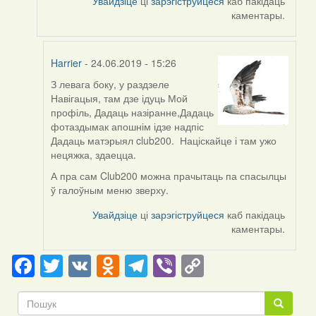
Увайдзіце
ці
зарэгіструйцеся
каб пакідаць
каментары.
Harrier
- 24.06.2019 - 15:26
З левага боку, у раздзеле
In
Навігацыя, там дзе ідуць Мой
reply
профіль, Дадаць назіранне,Дадаць
to
фотаздымак апошнім ідзе надпіс
by
Дадаць матэрыял club200. Націскайце і там ужо
dzmitry_kuzmich
нецяжка, здаецца.
А пра сам Club200 можна прачытаць па спасылцы
ў галоўным меню зверху.
Увайдзіце
ці
зарэгіструйцеся
каб пакідаць
каментары.
Facebook
Twitter
VK
Odnoklassniki
Telegram
Viber
Copy
Link
Пошук
Пошук