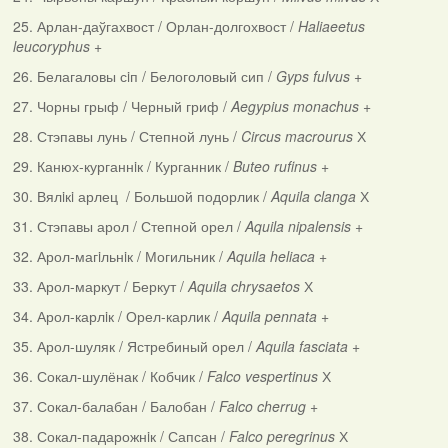
25. Арлан-даўгахвост / Орлан-долгохвост /
Haliaeetus
leucoryphus
+
26. Белагаловы сiп / Белоголовый сип /
Gyps fulvus
+
27. Чорны грыф / Черный гриф /
Aegypius monachus
+
28. Стэпавы лунь / Степной лунь /
Circus macrourus
Х
29. Канюх-курганнiк / Курганник /
Buteo rufinus
+
30. Вялiкi арлец / Большой подорлик /
Aquila clanga
Х
31. Стэпавы арол / Степной орел /
Aquila nipalensis
+
32. Арол-магiльнiк / Могильник /
Aquila heliaca
+
33. Арол-маркут / Беркут /
Aquila chrysaetos
Х
34. Арол-карлiк / Орел-карлик /
Aquila pennata
+
35. Арол-шуляк / Ястребиный орел /
Aquila fasciata
+
36. Сокал-шулёнак / Кобчик /
Falco vespertinus
Х
37. Сокал-балабан / Балобан /
Falco cherrug
+
38. Сокал-падарожнiк / Сапсан /
Falco peregrinus
Х