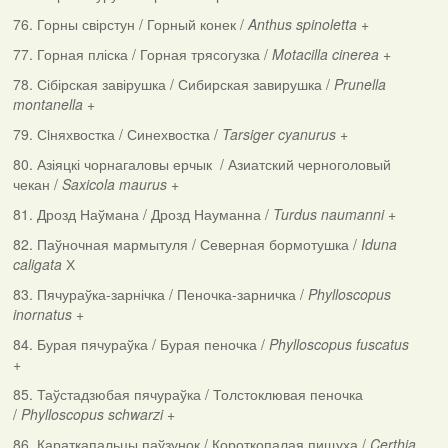
76. Горны свірстун / Горный конек /
Anthus spinoletta
+
77. Горная пліска / Горная трясогузка /
Motacilla cinerea
+
78. Сібірская завірушка / Сибирская завирушка /
Prunella
montanella
+
79. Сiняхвостка / Синехвостка /
Tarsiger cyanurus
+
80. Азіяцкі чорнагаловы ерчык / Азиатский черноголовый
чекан /
Saxicola maurus
+
81. Дрозд Наўмана / Дрозд Науманна /
Turdus naumanni
+
82. Паўночная мармытуля / Северная бормотушка /
Iduna
caligata
Х
83. Пячураўка-зарнічка / Пеночка-зарничка /
Phylloscopus
inornatus
+
84. Бурая пячураўка / Бурая пеночка /
Phylloscopus fuscatus
+
85. Таўстадзюбая пячураўка / Толстоклювая пеночка
/
Phylloscopus schwarzi
+
86. Караткапальцы паўзунок / Короткопалая пищуха /
Certhia