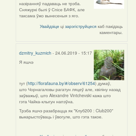
reply
назіранняў падаваць не трэба.
to
Сняжуркі былі ў Спісе БАФК, але
by
таксама ўжо вынесеныя з яго.
Harrier
Увайдзіце
ці
зарэгіструйцеся
каб пакідаць
каментары.
dzmitry_kuzmich
- 24.06.2019 - 15:17
Я яшчэ
In
reply
to
by
тут (
http://florafauna.by/#/observ/61254
) думаў,
Harrier
што Чорнагаловы рагатун ляцеў але, хвіліну назад
заўважыў, што Alexandre Vintchevski кажа што
гэта Чайка-клыгун напэўна.
Трэба яшчэ разабрацца як "Клуб200 : Club200"
выкарыстоўваць і ўвогуле, што гэта такое.