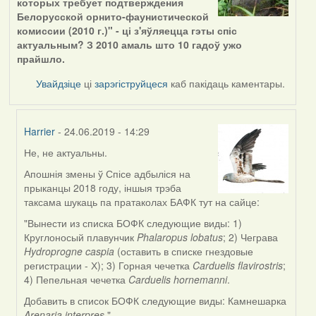
которых требует подтверждения
Белорусской орнито-фаунистической
комиссии (2010 г.)" - ці з'яўляецца гэты спіс
актуальным? З 2010 амаль што 10 гадоў ужо
прайшло.
Увайдзіце
ці
зарэгіструйцеся
каб пакідаць каментары.
Harrier
- 24.06.2019 - 14:29
Не, не актуальны.
In
reply
Апошнія змены ў Спісе адбыліся на
to
прыканцы 2018 году, іншыя трэба
by
таксама шукаць па пратаколах БАФК тут на сайце:
dzmitry_kuzmich
"Вынести из списка БОФК следующие виды: 1)
Круглоносый плавунчик
Phalaropus lobatus
; 2) Чеграва
Hydroprogne caspia
(оставить в списке гнездовые
регистрации - Х); 3) Горная чечетка
Carduelis flavirostris
;
4) Пепельная чечетка
Carduelis hornemanni
.
Добавить в список БОФК следующие виды: Камнешарка
Arenaria interpres
."