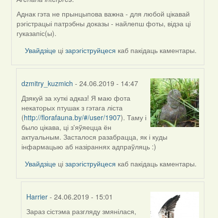
Аднак гэта не прынцыпова важна - для любой цікавай
рэгістрацыі патрэбны доказы - найлепш фоты, відэа ці
гуказапіс(ы).
Увайдзіце
ці
зарэгіструйцеся
каб пакідаць каментары.
dzmitry_kuzmich
- 24.06.2019 - 14:47
Дзякуй за хуткі адказ! Я маю фота
In
некаторых птушак з гэтага ліста
reply
(
http://florafauna.by/#/user/1907
). Таму і
to
было цікава, ці з'яўяецца ён
by
актуальным. Засталося разабрацца, як і куды
Harrier
інфармацыю аб назіраннях адпраўляць :)
Увайдзіце
ці
зарэгіструйцеся
каб пакідаць каментары.
Harrier
- 24.06.2019 - 15:01
Зараз сістэма разгляду змянілася,
In