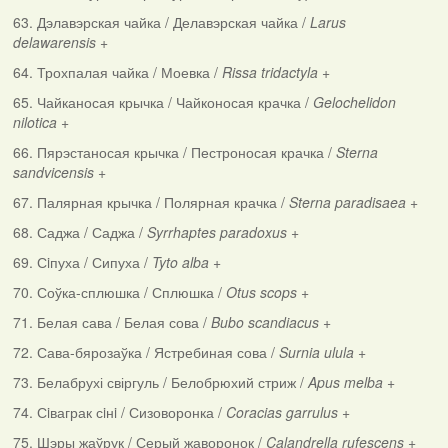
63. Дэлавэрская чайка / Делавэрская чайка /
Larus
delawarensis
+
64. Трохпалая чайка / Моевка /
Rissa tridactyla
+
65. Чайканосая крычка / Чайконосая крачка /
Gelochelidon
nilotica
+
66. Пярэстаносая крычка / Пестроносая крачка /
Sterna
sandvicensis
+
67. Палярная крычка / Полярная крачка /
Sterna paradisaea
+
68. Саджа / Саджа /
Syrrhaptes paradoxus
+
69. Сiпуха / Сипуха /
Tyto alba
+
70. Соўка-сплюшка / Сплюшка /
Otus scops
+
71. Белая сава / Белая сова /
Bubo scandiacus
+
72. Сава-бярозаўка / Ястребиная сова /
Surnia ulula
+
73. Белабрухі свіргуль / Белобрюхий стриж /
Apus melba
+
74. Сiваграк сiнi / Сизоворонка /
Coracias garrulus
+
75. Шэры жаўрук / Серый жаворонок /
Calandrella rufescens
+