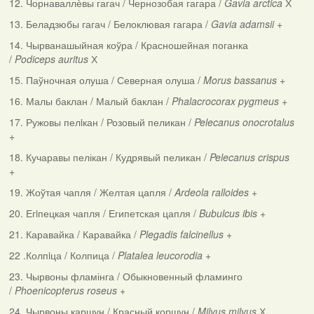
12. Чорнаваллѐвы гагач / Чернозобая гагара /
Gavia arctica
Х
13. Беладзюбы гагач / Белоклювая гагара /
Gavia adamsii
+
14. Чырванашыйная коўра / Красношейная поганка
/
Podiceps auritus
Х
15. Паўночная олуша / Северная олуша /
Morus bassanus
+
16. Малы баклан / Малый баклан /
Phalacrocorax pygmeus
+
17. Ружовы пелiкан / Розовый пеликан /
Pelecanus onocrotalus
+
18. Кучаравы пелікан / Кудрявый пеликан /
Pelecanus crispus
+
19. Жоўтая чапля / Желтая цапля /
Ardeola ralloides
+
20. Егiпецкая чапля / Египетская цапля /
Bubulcus ibis
+
21. Каравайка / Каравайка /
Plegadis falcinellus
+
22 .Колпiца / Колпица /
Platalea leucorodia
+
23. Чырвоны фламінга / Обыкновенный фламинго
/
Phoenicopterus roseus
+
24. Чырвоны каршун / Красный коршун /
Milvus milvus
Х