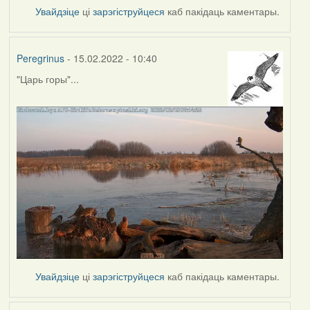
Увайдзіце
ці
зарэгіструйцеся
каб пакідаць каментары.
Peregrinus
- 15.02.2022 - 10:40
"Царь горы"...
Увайдзіце
ці
зарэгіструйцеся
каб пакідаць каментары.