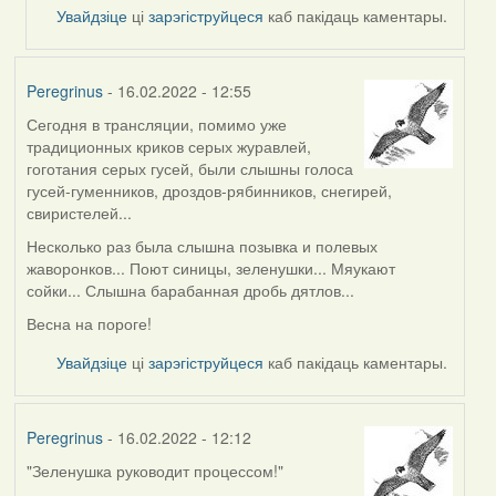
Увайдзіце
ці
зарэгіструйцеся
каб пакідаць каментары.
Peregrinus
- 16.02.2022 - 12:55
Сегодня в трансляции, помимо уже
традиционных криков серых журавлей,
гоготания серых гусей, были слышны голоса
гусей-гуменников, дроздов-рябинников, снегирей,
свиристелей...
Несколько раз была слышна позывка и полевых
жаворонков... Поют синицы, зеленушки... Мяукают
сойки... Слышна барабанная дробь дятлов...
Весна на пороге!
Увайдзіце
ці
зарэгіструйцеся
каб пакідаць каментары.
Peregrinus
- 16.02.2022 - 12:12
"Зеленушка руководит процессом!"