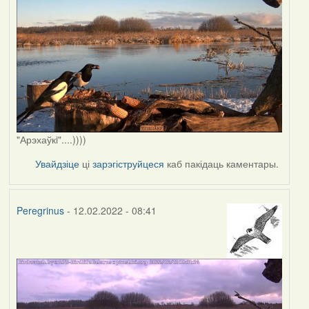
"Арэхаўкi"....))))
Увайдзіце
ці
зарэгіструйцеся
каб пакідаць каментары.
Peregrinus
- 12.02.2022 - 08:41