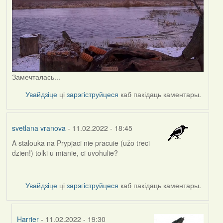
Замечталась...
Увайдзіце
ці
зарэгіструйцеся
каб пакідаць каментары.
svetlana vranova
- 11.02.2022 - 18:45
A stalouka na Prypjaci nie pracuie (užo treci
dzien!) tolki u mianie, ci uvohulie?
Увайдзіце
ці
зарэгіструйцеся
каб пакідаць каментары.
Harrier
- 11.02.2022 - 19:30