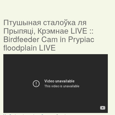
Птушыная сталоўка ля
Прыпяці, Крэмнае LIVE ::
Birdfeeder Cam in Prypiac
floodplain LIVE