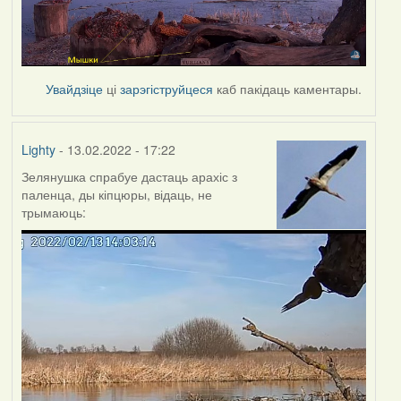
Увайдзіце
ці
зарэгіструйцеся
каб пакідаць каментары.
Lighty
- 13.02.2022 - 17:22
Зелянушка спрабуе дастаць арахіс з
паленца, ды кіпцюры, відаць, не
трымаюць: