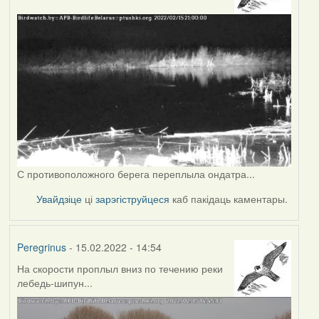
С противоположного берега переплыла ондатра...
Увайдзіце
ці
зарэгіструйцеся
каб пакідаць каментары.
Peregrinus
- 15.02.2022 - 14:54
На скорости проплыл вниз по течению реки
лебедь-шипун...