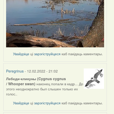
Увайдзіце
ці
зарэгіструйцеся
каб пакідаць каментары.
Peregrinus
- 12.02.2022 - 21:02
Лебеди-кликуны (Cygnus cygnus
/ Whooper swan)
наконец попали в кадр... До
этого неоднократно был слышен только их
голос..
Увайдзіце
ці
зарэгіструйцеся
каб пакідаць каментары.