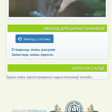
УВАХОД ДЛЯ КАРЫСТАЛЬНІКАЎ
Уваход у сістэму
Стварыць новы рахунак
Запытаць новы пароль
ЗАРАЗ НА САЙЦЕ
Зараз няма зарэгістраваных карыстальнікаў онлайн.
2009-2025
BirdWatch.by
.