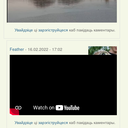
Увайдзіце
ці
зарэгіструйцеся
каб пакідаць каментары.
Feather
- 16.02.2022 - 17:02
In
reply
to
by
Peregrinus
Увайдзіце
ці
зарэгіструйцеся
каб пакідаць каментары.