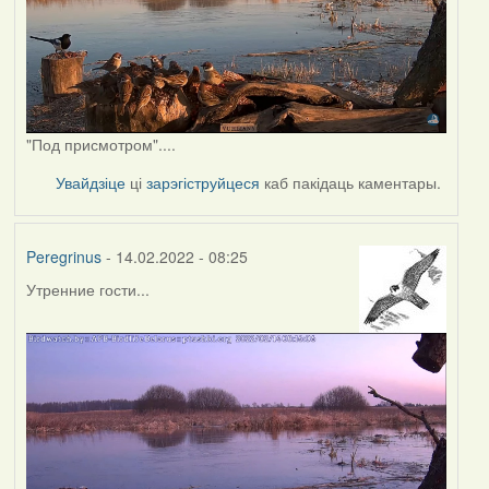
"Под присмотром"....
Увайдзіце
ці
зарэгіструйцеся
каб пакідаць каментары.
Peregrinus
- 14.02.2022 - 08:25
Утренние гости...