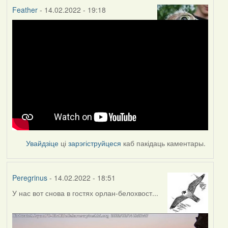
Feather
- 14.02.2022 - 19:18
Увайдзіце
ці
зарэгіструйцеся
каб пакідаць каментары.
Peregrinus
- 14.02.2022 - 18:51
У нас вот снова в гостях орлан-белохвост...