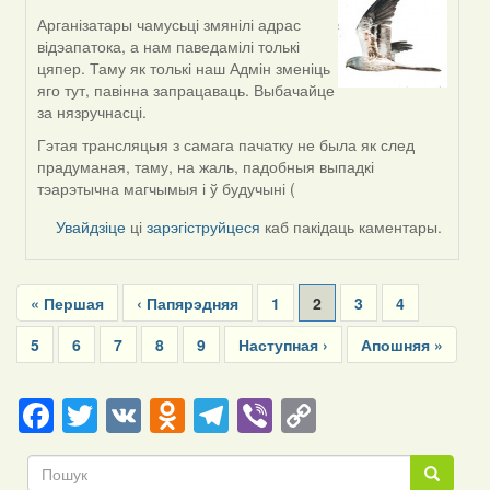
Арганізатары чамусьці змянілі адрас
In
відэапатока, а нам паведамілі толькі
reply
цяпер. Таму як толькі наш Адмін зменіць
to
яго тут, павінна запрацаваць. Выбачайце
by
за нязручнасці.
svetlana
vranova
Гэтая трансляцыя з самага пачатку не была як след
прадуманая, таму, на жаль, падобныя выпадкі
тэарэтычна магчымыя і ў будучыні (
Увайдзіце
ці
зарэгіструйцеся
каб пакідаць каментары.
Pagination
First
« Першая
Previous
‹ Папярэдняя
Page
1
Current
2
Page
3
Page
4
page
page
page
Page
5
Page
6
Page
7
Page
8
Page
9
Next
Наступная ›
Last
Апошняя »
page
page
Facebook
Twitter
VK
Odnoklassniki
Telegram
Viber
Copy
Link
Пошук
Пошук