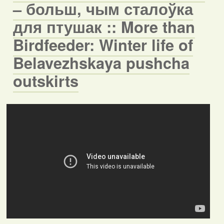
– больш, чым сталоўка
для птушак :: More than
Birdfeeder: Winter life of
Belavezhskaya pushcha
outskirts