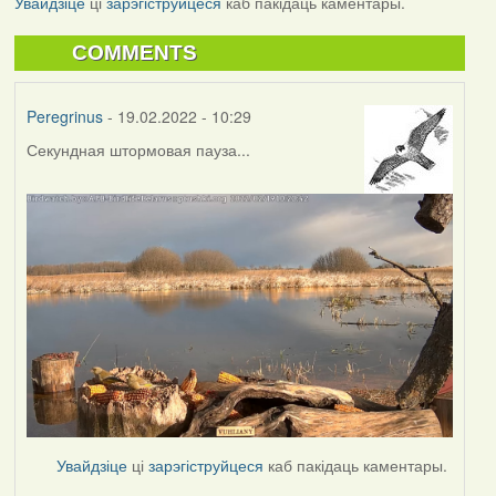
Увайдзіце
ці
зарэгіструйцеся
каб пакідаць каментары.
COMMENTS
Peregrinus
- 19.02.2022 - 10:29
Секундная штормовая пауза...
Увайдзіце
ці
зарэгіструйцеся
каб пакідаць каментары.