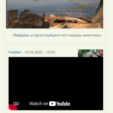
Увайдзіце
ці
зарэгіструйцеся
каб пакідаць каментары.
Feather
- 16.02.2022 - 14:23
In
reply
to
by
Peregrinus