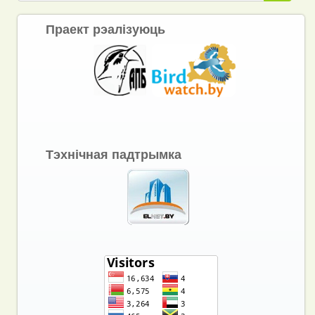
Праект рэалізуюць
Тэхнічная падтрымка