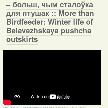
– больш, чым сталоўка
для птушак :: More than
Birdfeeder: Winter life of
Belavezhskaya pushcha
outskirts
Увайдзіце
ці
зарэгіструйцеся
каб пакідаць каментары.