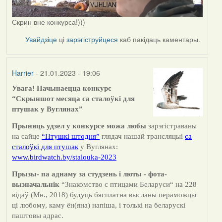
Скрин вне конкурса!)))
Увайдзіце
ці
зарэгіструйцеся
каб пакідаць каментары.
Harrier
- 21.01.2023 - 19:06
Увага! Пачынаецца конкурс
“Скрыншот месяца са сталоўкі для
птушак у Вуглянах”
Прыняць удзел у конкурсе можа любы
зарэгістраваны
на сайце
“Птушкі штодня”
глядач нашай трансляцыі
са
сталоўкі для птушак
у Вуглянах:
www.birdwatch.by/stalouka-2023
Прызы- па аднаму за студзень і люты - фота-
вызначальнік
“Знакомство с птицами Беларуси“ на 228
відаў (Мн., 2018) будуць бясплатна высланы пераможцы
ці любому, каму ён(
яна)
напіша,
і
толькі на беларускі
паштовы адрас.