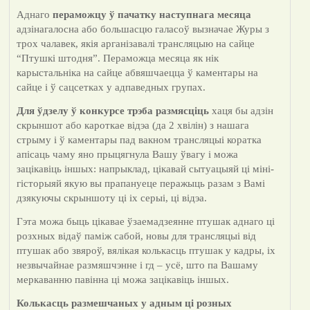
Аднаго
пераможцу ў пачатку наступнага месяца
адзінагалосна або большасцю галасоў вызначае Журы з
трох чалавек, якія арганізавалі трансляцыю на сайце
“Птушкі штодня”. Пераможца месяца як нік
карыстальніка на сайце абвяшчаецца ў каментары на
сайце і ў сацсетках у адпаведных групах.
Для ўдзелу ў конкурсе трэба размясціць
хаця бы адзін
скрыншот або кароткае відэа (да 2 хвілін) з нашага
стрыму і ў каментары пад вакном трансляцыі коратка
апісаць чаму яно прыцягнула Вашу ўвагу і можа
зацікавіць іншых: напрыклад, цікавай сытуацыяй ці міні-
гісторыяй якую вы прапануеце перажыць разам з Вамі
дзякуючы скрыншоту ці іх серыі, ці відэа.
Гэта можа быць цікавае ўзаемадзеянне птушак аднаго ці
розхных відаў паміж сабой, новы для трансляцыі від
птушак або звяроў, вялікая колькасць птушак у кадры, іх
незвычайнае размяшчэнне і гд – усё, што па Вашаму
меркаванню павінна ці можа зацікавіць іншых.
Колькасць размешчаных у адным ці розных