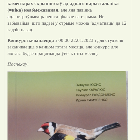
каментарах скрыншотаў ад аднаго карыстальніка
(=ніка) неабмежаваная
, але яна павінна
адлюстроўвываць нешта цікавае са стрыма.
Не
забывайма, што падзеі ў стрыме можна ‘адматваць’ да 12
гадзін назад.
Конкурс пачынаецца
з 00:00 22.01.2023 і для студзеня
заканчваецца з канцом гэтага месяца, але конкурс для
лютага будзе працягвацца ўвесь гэты месяц.
Поспехаў
!