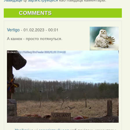
COMMENTS
Vertigo
- 01.02.2023 - 00:01
А канюк - просто потянуться.
Увайдзіце
ці
зарэгіструйцеся
каб пакідаць каментары.