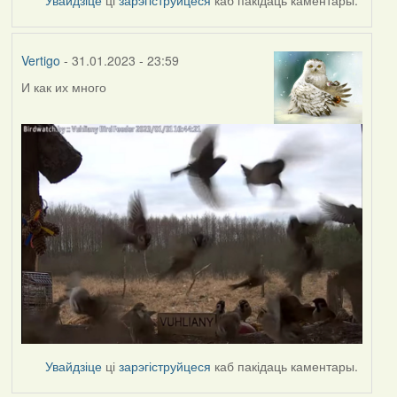
Vertigo
- 31.01.2023 - 23:59
И как их много
Увайдзіце
ці
зарэгіструйцеся
каб пакідаць каментары.