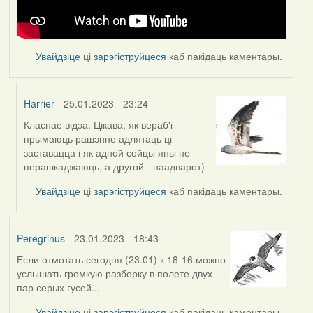
Увайдзіце
ці
зарэгіструйцеся
каб пакідаць каментары.
Harrier
- 25.01.2023 - 23:24
Класнае відэа. Цікава, як вераб'і
In
прымаюць рашэнне адлятаць ці
reply
заставацца і як адной сойцы яны не
to
перашкаджаюць, а другой - наадварот)
by
Feather
Увайдзіце
ці
зарэгіструйцеся
каб пакідаць каментары.
Peregrinus
- 23.01.2023 - 18:43
Если отмотать сегодня (23.01) к 18-16 можно
услышать громкую разборку в полете двух
пар серых гусей...
Увайдзіце
ці
зарэгіструйцеся
каб пакідаць каментары.