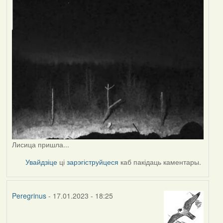
Лисица пришла...
Увайдзіце
ці
зарэгіструйцеся
каб пакідаць каментары.
Peregrinus
- 17.01.2023 - 18:25