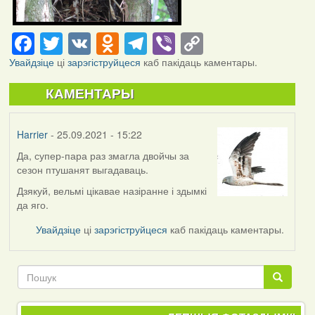
Facebook
Twitter
VK
Odnoklassniki
Telegram
Viber
Copy
Link
Увайдзіце
ці
зарэгіструйцеся
каб пакідаць каментары.
КАМЕНТАРЫ
Harrier
- 25.09.2021 - 15:22
Да, супер-пара раз змагла двойчы за
сезон птушанят выгадаваць.
Дзякуй, вельмі цікавае назіранне і здымкі
да яго.
Увайдзіце
ці
зарэгіструйцеся
каб пакідаць каментары.
Пошук
Пошук