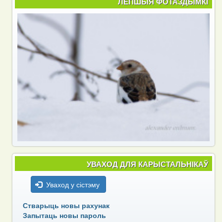
ЛЕПШЫЯ ФОТАЗДЫМКІ
УВАХОД ДЛЯ КАРЫСТАЛЬНІКАЎ
Уваход у сістэму
Стварыць новы рахунак
Запытаць новы пароль