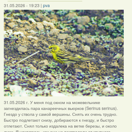
31.05.2026 - 19:23
|
pva
31.05.2026 г. У меня под окном на можевельнике
загнездилась пара канареечных вьюрков (Serinus serinus).
Гнездо у ствола у самой вершины. Снять их очень трудно.
Быстро подлетают снизу, добираются к гнезду, и быстро
отлетают. Снял только издалека на ветке березы, и около
лужи. Я удивляюсь, как они не пострадали от крупного