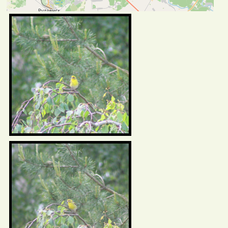
Фотаздымкі