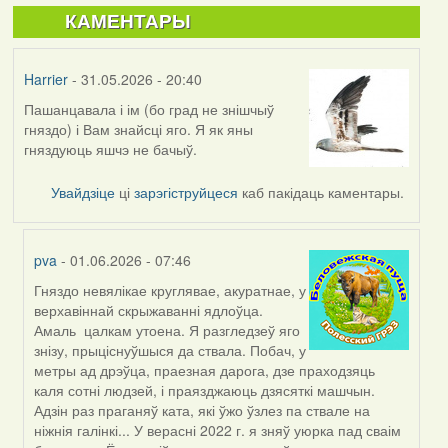
КАМЕНТАРЫ
Harrier
- 31.05.2026 - 20:40
Пашанцавала і ім (бо град не знішчыў
гняздо) і Вам знайсці яго. Я як яны
гняздуюць яшчэ не бачыў.
Увайдзіце
ці
зарэгіструйцеся
каб пакідаць каментары.
pva
- 01.06.2026 - 07:46
Гняздо невялікае круглявае, акуратнае, у
In
верхавіннай скрыжаванні ядлоўца.
reply
Амаль цалкам утоена. Я разгледзеў яго
to
знізу, прыціснуўшыся да ствала. Побач, у
by
метры ад дрэўца, праезная дарога, дзе праходзяць
Harrier
каля сотні людзей, і праязджаюць дзясяткі машчын.
Адзін раз праганяў ката, які ўжо ўзлез па ствале на
ніжнія галінкі... У верасні 2022 г. я зняў уюрка пад сваім