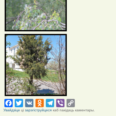
Facebook
Twitter
VK
Odnoklassniki
Telegram
Viber
Copy
Link
Увайдзіце
ці
зарэгіструйцеся
каб пакідаць каментары.