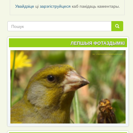
by
Увайдзіце
ці
зарэгіструйцеся
каб пакідаць каментары.
pva
Пошук
Пошук
ЛЕПШЫЯ ФОТАЗДЫМКІ