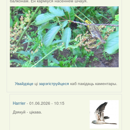
балконам. Ён карміўся насеннем шчаўя.
Увайдзіце
ці
зарэгіструйцеся
каб пакідаць каментары.
Harrier
- 01.06.2026 - 10:15
Дзякуй - цікава.
In
reply
to