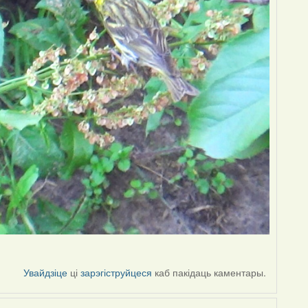
Увайдзіце
ці
зарэгіструйцеся
каб пакідаць каментары.