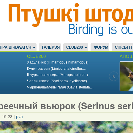
ПРА BIRDWATCH
ГАЛЕРЭЯ
CLUB200
ФОРУМ
СПІСЫ П
CLUB200
АПОШ
Хадулачнік (Himantopus himantopus)
Кулік-гразевік (Limicola falcinellus…
Шчурка-пчалаедка (Merops apiaster)
Чапля-кваква (Nycticorax nycticorax)
Чырвонаваллёвы гагач (Gavia stellata…
реечный вьюрок (Serinus ser
- 19:23
|
pva