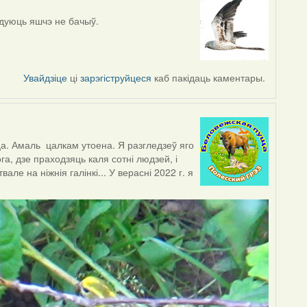
яздуюць яшчэ не бачыў.
Увайдзіце
ці
зарэгіструйцеся
каб пакідаць каментары.
ца. Амаль цалкам утоена. Я разгледзеў яго
а, дзе праходзяць каля сотні людзей, і
ле на ніжнія галінкі... У верасні 2022 г. я