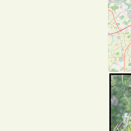
Фотаздымк