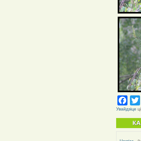
Fa
Увайдзіце
ц
К