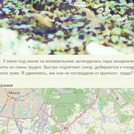
г. У меня под окном на можевельнике загнездилась пара канареечны
ять их очень трудно. Быстро подлетают снизу, добираются к гнезду
коло лужи. Я удивляюсь, как они не пострадали от крупного града
ірання