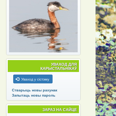
УВАХОД ДЛЯ
КАРЫСТАЛЬНІКАЎ
Уваход у сістэму
Стварыць новы рахунак
Запытаць новы пароль
ЗАРАЗ НА САЙЦЕ