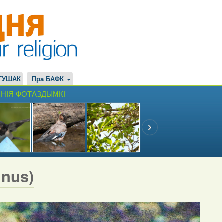
ТУШАК
Пра БАФК
НІЯ ФОТАЗДЫМКІ
inus)