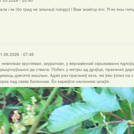
1.05.2026 - 20:40
ла і ім (бо град не знішчыў гняздо) і Вам знайсці яго. Я як яны гн
1.06.2026 - 07:46
 невялікае круглявае, акуратнае, у верхавіннай скрыжаванні ядлоў
 прыціснуўшыся да ствала. Побач, у метры ад дрэўца, праезная дарог
жаюць дзясяткі машчын. Адзін раз праганяў ката, які ўжо ўзлез па ства
юрка пад сваім балконам. Ён карміўся насеннем шчаўя.