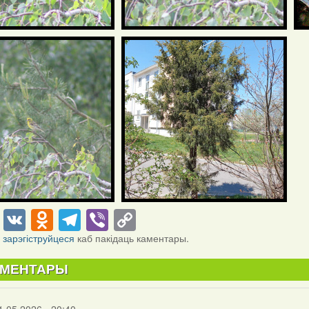
cebook
Twitter
VK
Odnoklassniki
Telegram
Viber
Copy
Link
і
зарэгіструйцеся
каб пакідаць каментары.
АМЕНТАРЫ