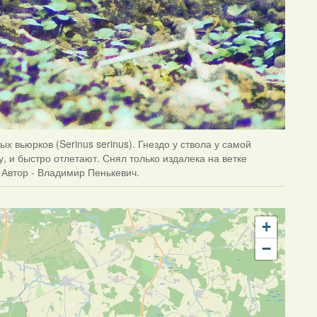
х вьюрков (Serinus serinus). Гнездо у ствола у самой
, и быстро отлетают. Снял только издалека на ветке
? Автор - Владимир Пенькевич.
+
−