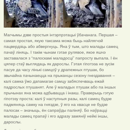
Магчымы дзве простыя інтэрпрэтацыі ўбачанага. Першая –
самая простая, якую таксама можа быць найлягчэй
пацвердзіць або абвергнуць. Яна ў тым, што малады самец
пачаў ліняць. І такім чынам гэтае рулявое, якое яшчэ
заставалася з “палоскамі маладосці” папросту выпала. І ён
цяпер стаў выглядаць як дарослы. Гэтая гіпотэза не зусім
пасуе да часу лінькі самцоў у драпежных птушак, бо
звычайна пачынаецца на прыканцы сезону гнездавання –
калі самка ўжо дапамагае самцу забяспечваць ежай
падрослых птушанят. Але ў маладых птушак або па іншых
прычынах яна можа адбывацца і інакш. Праверыць гэтую
гіпотэзу проста: калі ў наступныя разы, калі самец будзе
падмяняць самку на гняздзе, ў яго на хвасце не будзе
палосак – значыць, ён сапраўды паліняў. Бо наўрацці
малады самец прапаў і яго адразу замяніў нейкі іншы,
дарослы.