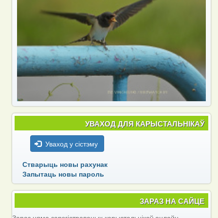
УВАХОД ДЛЯ КАРЫСТАЛЬНІКАЎ
Уваход у сістэму
Стварыць новы рахунак
Запытаць новы пароль
ЗАРАЗ НА САЙЦЕ
Зараз няма зарэгістраваных карыстальнікаў онлайн.