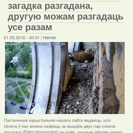
загадка разгадана,
другую можам разгадаць
усе разам
21.05.2016 - 00:31
|
Harrier
Пастаянныя карыстальнікі нашага сайта ведаюць, што
сёлета ў нас можна назіраць за жыццём двух пар сокала-
пустальгі (
Falco
tinnunculus
) он-лайн, прычым абодва гнязда