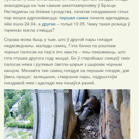
знаходзяцца на тым самым шматпавярховіку ў Брэсце.
Негледзячы на блізкае суседства, пачатак гнездавання гэтых
пар моцна адрозніваецца:
першая самка
пачала адкладваць
яйкі яшчэ 24.04, а
другая
– толькі 10.05. Чаму такая розніца ў
тэрмінах магла з’явіцца?
Справа можа быць у тым, што ў другой пары гняздуе
недасведчаны, малады самец. Гэта бачна па рэшткам
чорных палосак на пер’е яго хваста – яны паказваюць, што
гэта птушка другога году жыцця. Бо ў старэйшых самцоў такіх
палосак няма і рулявыя светла-шэрыя з шырокім чорным
канцом. Менавіта такі самец гняздуе на першым гняздзе, дзе
ўвесь працэс: заляцання, стварэння пары, падрыхтоўкі
гнездавой ямкі і адкладкі яек пачаўся раней.