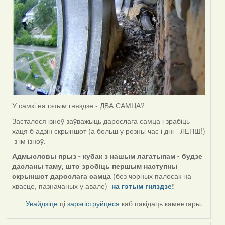
У самкі на гэтым гняздзе - ДВА САМЦА?
Засталося ізноў заўважыць дарослага самца і зрабіць
хаця б адзін скрыншот (а больш у розны час і дні - ЛЕПШ!)
з ім ізноў.
Адмысловы прыз - кубак з нашым лагатыпам - будзе
дасланы таму, што зробіць першым наступны
скрыншот дарослага самца
(без чорных палосак на
хвасце, пазначаных у авале)
на гэтым гняздзе
!
Увайдзіце
ці
зарэгіструйцеся
каб пакідаць каментары.