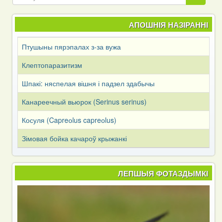
АПОШНІЯ НАЗІРАННІ
Птушыны пярэпалах з-за вужа
Клептопаразитизм
Шпакі: няспелая вішня і падзел здабычы
Канареечный вьюрок (Serinus serinus)
Косуля (Capreоlus capreоlus)
Зімовая бойка качароў крыжанкі
ЛЕПШЫЯ ФОТАЗДЫМКІ