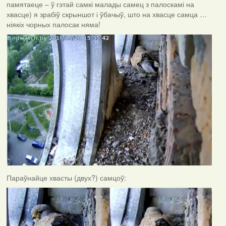
памятаеце – ў гэтай самкі малады самец з палоскамі на
хвасце) я зрабіў скрыншот і ўбачыў, што на хвасце самца …
ніякіх чорных палосак няма!
Параўнайце хвасты (двух?) самцоў: