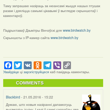
Таму запрашаю назіраць за нюансамі жыцця нашых птушак
разам і дзяліцца самымі цікавымі ў выглядзе скрыншотаў і
каментароў.
Падрыхтаваў Дзьмітры Вінчэўскі для
www.birdwatch.by
Скрыншоты з IP-камер сайта
www.birdwatch.by
Facebook
Twitter
VK
Odnoklassniki
Telegram
Viber
Copy
Link
Увайдзіце
ці
зарэгіструйцеся
каб пакідаць каментары.
COMMENTS
Blackbird
- 21.05.2016 - 15:22
Думаю, што новыя назіранні дапамогуць
высветліць ісціну. І калі ў самкі сапраўды два