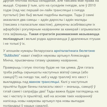
Другая гіпотэза больш складаная, але таксама мае права на
жыццё. Справа ў тым, што на суседнім гняздзе, але ў 2010
годзе (пад час першай он-лайн трансляцыі з гнязда
пустальгі) ўжо быў вельмі падобны выпадак. Тады ў самкі
аказалася два самцы – адзін дарослы і адзін малады
(таксама з паласатым хвастом), дзякуючы асаблівасцям іх
афарбоўкі і рэгулярным назіранням за камерай і атрымалася
гэта заўважыць.
Такая стратэгія размнажэння называецца
поліандрыя
і вельмі рэдка адзначаецца ў драпежных птушак
і не толькі ў іх.
У апошнім нумары беларускага
арніталагічнага бюлетэню
“Subbuteo”
нават з’явіўся нвуковы артыкул Аляксандра
Мініча, прысвечаны гэтаму цікаваму назіранню.
Праверыць і гэтую гіпотэзу будзе не так цяжка. Для гэтага
трэба рабіць скрыншоты наступных візітаў самца (або
самцоў?) на гняздо так, каб у кадр трапляў яго хвост і
выкладваць пад
вакном трансляцыі
. Калі у наступныя
прылёты будзе бачны паласаты хвост – значыць, самцоў ў
гэтай самкі і сапраўды два! Тады важна будзе паглядзець на
час і частату іх прылётаў, каб на аснове такіх назіранняў
напісаць новы навуковы артыкул пра новы выпадак
поліандрыі ў нашых сакалоў.