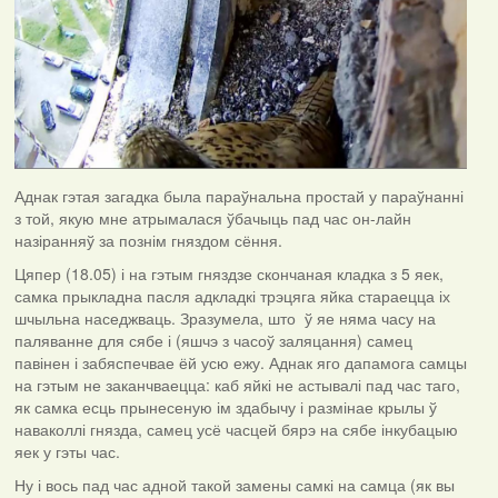
Аднак гэтая загадка была параўнальна простай у параўнанні
з той, якую мне атрымалася ўбачыць пад час он-лайн
назіранняў за познім гняздом сёння.
Цяпер (18.05) і на гэтым гняздзе скончаная кладка з 5 яек,
самка прыкладна пасля адкладкі трэцяга яйка стараецца іх
шчыльна наседжваць. Зразумела, што ў яе няма часу на
паляванне для сябе і (яшчэ з часоў заляцання) самец
павінен і забяспечвае ёй усю ежу. Аднак яго дапамога самцы
на гэтым не заканчваецца: каб яйкі не астывалі пад час таго,
як самка есць прынесеную ім здабычу і размінае крылы ў
наваколлі гнязда, самец усё часцей бярэ на сябе інкубацыю
яек у гэты час.
Ну і вось пад час адной такой замены самкі на самца (як вы