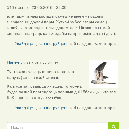
546 (госць)
- 23.05.2016 - 23:00
але такім чынам малады самец не вінен у позднім
In
гнездаванні другой пары. Хутчэй за ўсё стары самец -
reply
галоўны, а малады толькі дапамагае. Цікава на самой
to
справе паназіраць колькі здабычы прыносіць адзін і другі.
by
Harrier
Увайдзіце
ці
зарэгіструйцеся
каб пакідаць каментары.
Harrier
- 23.05.2016 - 23:08
Тут цяжка сказаць цяпер хто да каго
In
далучыўся і на якой стадыі.
reply
to
Калі ўсё запісваецца як відэа, то можна
by
будзе пазней праглядзець першыя дні і ўбачыць - хто там
546
быў першы, а хто далучыўся.
(госць)
Увайдзіце
ці
зарэгіструйцеся
каб пакідаць каментары.
Пошук
Пошук