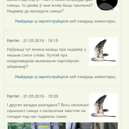
самцы, то цікава ў чым можа быць прычына?
Недавер да маладога самца?
Увайдзіце
ці
зарэгіструйцеся
каб пакідаць каментары.
Harrier
- 21.05.2016 - 18:15
Наўрацці тут можна казаць пра недавер у
In
нашым сэнсе слова. Хутчэй пра
reply
неадпаведнае выкананне партнёрскіх
to
абавязкаў?
by
Blackbird
Увайдзіце
ці
зарэгіструйцеся
каб пакідаць каментары.
Harrier
- 21.05.2016 - 18:20
І другая загадка разгадана? Вось сённяшні
скрыншот самца з паласатым хвастом на
гняздзе пад час падмены самкі: