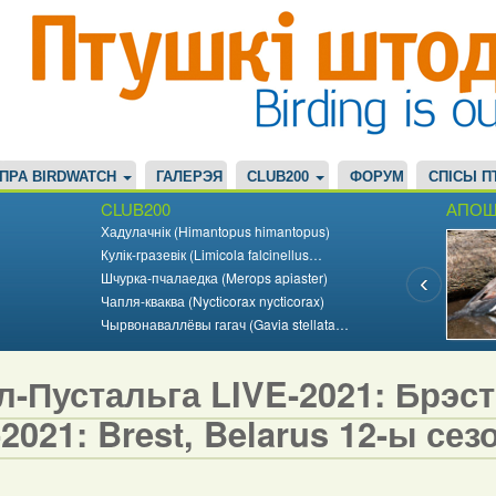
ПРА BIRDWATCH
ГАЛЕРЭЯ
CLUB200
ФОРУМ
СПІСЫ П
CLUB200
АПОШ
Хадулачнік (Himantopus himantopus)
Кулік-гразевік (Limicola falcinellus…
Шчурка-пчалаедка (Merops apiaster)
Чапля-кваква (Nycticorax nycticorax)
Чырвонаваллёвы гагач (Gavia stellata…
-Пустальга LIVE-2021: Брэст,
2021: Brest, Belarus 12-ы сезо