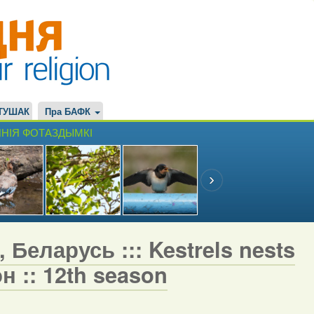
ТУШАК
Пра БАФК
НІЯ ФОТАЗДЫМКІ
 Беларусь ::: Kestrels nests
н :: 12th season