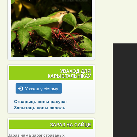
УВАХОД ДЛЯ
КАРЫСТАЛЬНІКАЎ
Уваход у сістэму
Стварыць новы рахунак
Запытаць новы пароль
ЗАРАЗ НА САЙЦЕ
Зараз няма зарэгістраваных