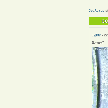
Увайдзіце
ц
C
Lighty
- 22
Дождж?