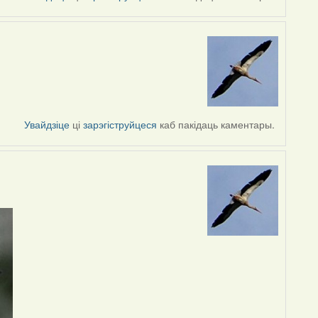
Увайдзіце
ці
зарэгіструйцеся
каб пакідаць каментары.