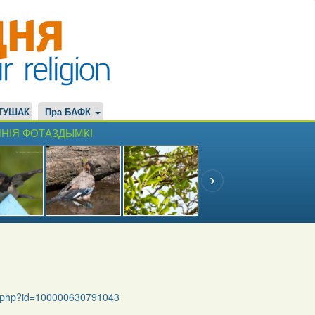
ТУШАК
Пра БАФК
НІЯ ФОТАЗДЫМКІ
le.php?id=100000630791043