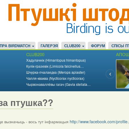
ПРА BIRDWATCH
ГАЛЕРЭЯ
CLUB200
ФОРУМ
СПІСЫ П
CLUB200
АПОШ
Хадулачнік (Himantopus himantopus)
Кулік-гразевік (Limicola falcinellus…
Шчурка-пчалаедка (Merops apiaster)
Чапля-кваква (Nycticorax nycticorax)
Чырвонаваллёвы гагач (Gavia stellata…
за птушка??
 вызначыць - вось тут інфармацыя
http://www.facebook.com/profi