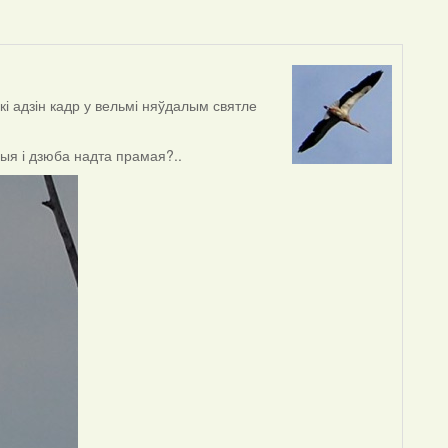
ькі адзін кадр у вельмі няўдалым святле
лыя і дзюба надта прамая?..