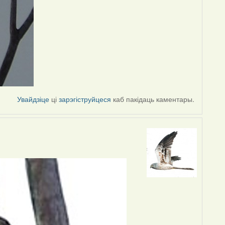
Увайдзіце
ці
зарэгіструйцеся
каб пакідаць каментары.