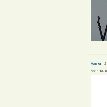
Harrier
- 2
Авяльга, с