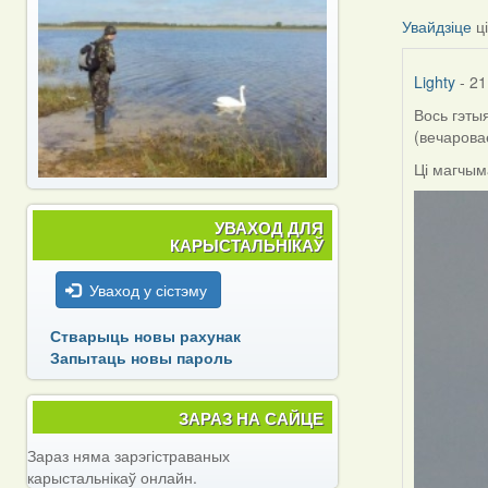
Увайдзіце
ц
Lighty
- 21
Вось гэтыя
(вечарова
Ці магчым
УВАХОД ДЛЯ
КАРЫСТАЛЬНІКАЎ
Уваход у сістэму
Стварыць новы рахунак
Запытаць новы пароль
ЗАРАЗ НА САЙЦЕ
Зараз няма зарэгістраваных
карыстальнікаў онлайн.