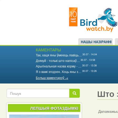
Main
Перайсці
да
navigation
асноўнага
змесціва
НАШЫ НАЗІРАННІ
КАМЕНТАРЫ
30.07 - 14:04
Так, хаця яны ўмеюць лавіць…
30.07 - 13:58
Дзякуй - толькі што напісаў…
30.07 - 13:38
Арыгінальная назва корму - …
30.07 - 13:26
Я з вамі згодзен. Хоць яны з…
Больш каментароў →
Што 
Пошук
Пошук
ЛЕПШЫЯ ФОТАЗДЫМКІ
Дапамажыце