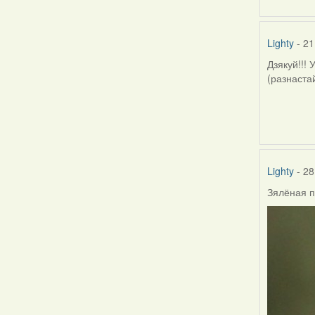
Lighty
- 21
Дзякуй!!! 
(разнастай
Lighty
- 28
Зялёная 