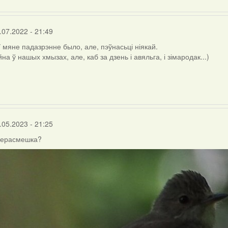
.07.2022 - 21:49
У мяне падазрэнне было, але, пэўнасьці ніякай.
на ў нашых хмызах, але, каб за дзень і авяльга, і зімародак...)
.05.2023 - 21:25
перасмешка?