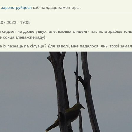
і
зарэгіструйцеся
каб пакідаць каментары.
.07.2022 - 19:08
 сядзелі на дрэве ўдвух, але, імкліва зляцелі - паспела зрабіць тол
е сонца злева-спераду).
а іх пазнаць па сілуэце? Для зязюлі, мне падалося, яны трохі зама