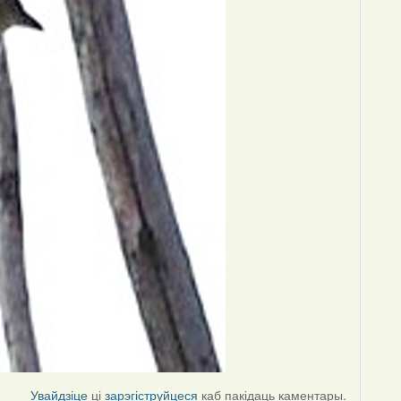
Увайдзіце
ці
зарэгіструйцеся
каб пакідаць каментары.