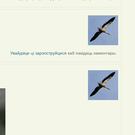
Увайдзіце
ці
зарэгіструйцеся
каб пакідаць каментары.