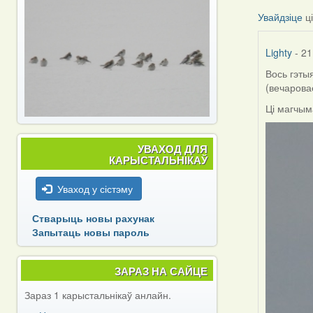
Увайдзіце
ц
Lighty
- 21
Вось гэтыя
(вечарова
Ці магчым
УВАХОД ДЛЯ
КАРЫСТАЛЬНІКАЎ
Уваход у сістэму
Стварыць новы рахунак
Запытаць новы пароль
ЗАРАЗ НА САЙЦЕ
Зараз 1 карыстальнікаў анлайн.