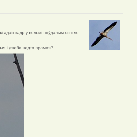
ькі адзін кадр у вельмі няўдалым святле
лыя і дзюба надта прамая?..