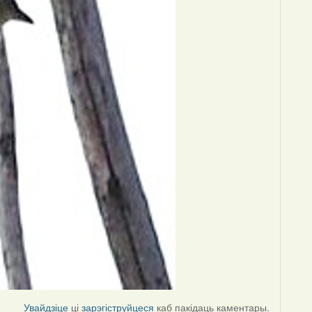
Увайдзіце
ці
зарэгіструйцеся
каб пакідаць каментары.