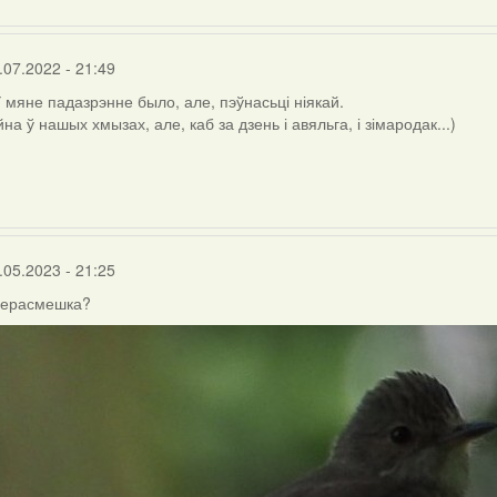
.07.2022 - 21:49
У мяне падазрэнне было, але, пэўнасьці ніякай.
на ў нашых хмызах, але, каб за дзень і авяльга, і зімародак...)
.05.2023 - 21:25
перасмешка?