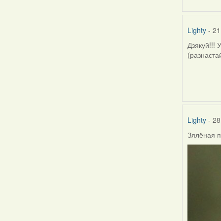
Lighty
- 21
Дзякуй!!! 
(разнастай
Lighty
- 28
Зялёная 