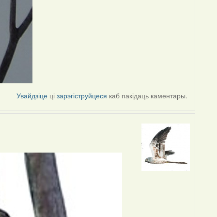
Увайдзіце
ці
зарэгіструйцеся
каб пакідаць каментары.