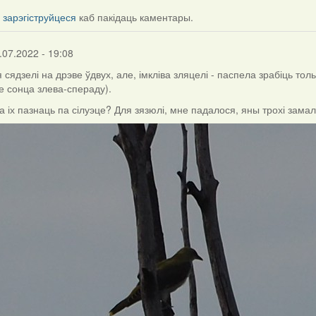
і
зарэгіструйцеся
каб пакідаць каментары.
.07.2022 - 19:08
 сядзелі на дрэве ўдвух, але, імкліва зляцелі - паспела зрабіць тол
е сонца злева-спераду).
а іх пазнаць па сілуэце? Для зязюлі, мне падалося, яны трохі зама