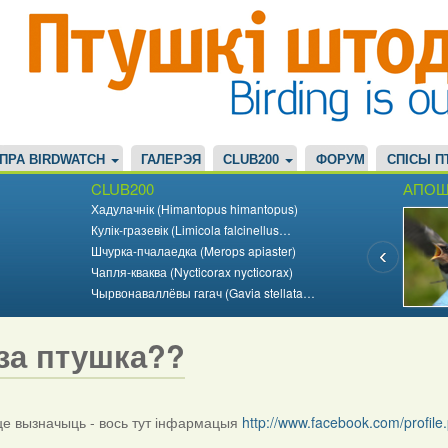
ПРА BIRDWATCH
ГАЛЕРЭЯ
CLUB200
ФОРУМ
СПІСЫ П
CLUB200
АПОШ
Хадулачнік (Himantopus himantopus)
Кулік-гразевік (Limicola falcinellus…
Шчурка-пчалаедка (Merops apiaster)
Чапля-кваква (Nycticorax nycticorax)
Чырвонаваллёвы гагач (Gavia stellata…
за птушка??
 вызначыць - вось тут інфармацыя
http://www.facebook.com/profi