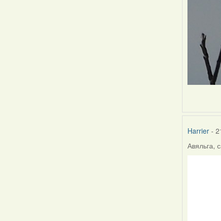
Harrier
- 2
Авяльга, с