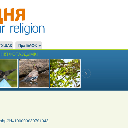
ТУШАК
Пра БАФК
НІЯ ФОТАЗДЫМКІ
le.php?id=100000630791043