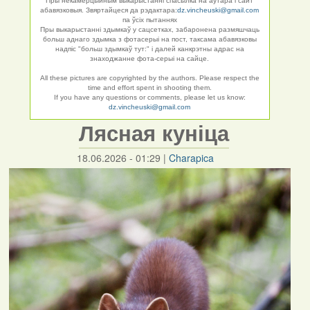
Пры некамерцыйным выкарыстанні спасылка на аўтара і сайт
абавязковыя. Звяртайцеся да рэдактара:
dz.vincheuski@gmail.com
па ўсіх пытаннях
Пры выкарыстанні здымкаў у сацсетках, забаронена размяшчаць
больш аднаго здымка з фотасерыі на пост, таксама абавязковы
надпіс "больш здымкаў тут:" і далей канкрэтны адрас на
знаходжанне фота-серыі на сайце.
All these pictures are copyrighted by the authors. Please respect the
time and effort spent in shooting them.
If you have any questions or comments, please let us know:
dz.vincheuski@gmail.com
Лясная куніца
18.06.2026 - 01:29
|
Charapica