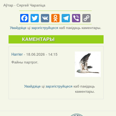
Аўтар - Сяргей Чарапіца
Facebook
Twitter
VK
Odnoklassniki
Telegram
Viber
Copy
Link
Увайдзіце
ці
зарэгіструйцеся
каб пакідаць каментары.
КАМЕНТАРЫ
Harrier
- 18.06.2026 - 14:15
Файны партрэт.
Увайдзіце
ці
зарэгіструйцеся
каб пакідаць
каментары.