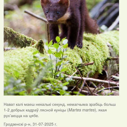
Нават калі маеш некалькі секунд, немагчыма зрабіць больш
1-2 добрых кадраў лясной куніцы (
Martes martes
), якая
рух'аецца на цябе.
Гродзенскі р-н, 31-07-2025 г.